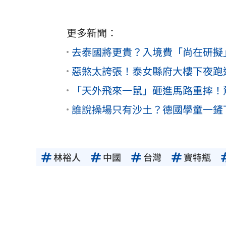
更多新聞：
去泰國將更貴？入境費「尚在研擬
惡煞太誇張！泰女縣府大樓下夜跑
「天外飛來一鼠」砸進馬路重摔！
誰說操場只有沙土？德國學童一鏟
林裕人
中國
台灣
寶特瓶