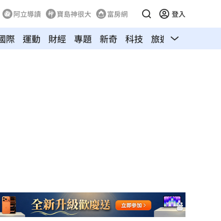
阿立導讀
寶島神很大
富房網
登入
國際
運動
財經
專題
新奇
科技
旅遊
汽車
寵物