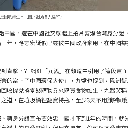
15
撿回收維生。（圖／翻攝自九醬YT）
籍
中國
，還在中國社交軟體上拍片剪爛
台灣
身分證
滿一年，應志宏疑似已經被中國政府棄用，在中國靠
到直擊，YT網紅「九醬」在頻道中引用了這段畫面
光榮的當上了中國環保大使」，九醬也提到，歐洲街
的回收機兌換零錢購物券來購買食物維生，九醬笑稱
之道，在垃圾桶裡翻寶特瓶，至少3天不用餓9頓哦
照、剪身分證宣布要效忠中國才不到1年的時間，就
了台灣人的身分紅利，但現在擁有一份可以不分晝夜