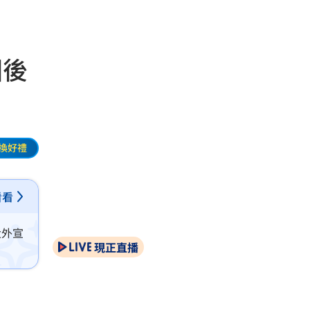
國後
換好禮
看看
大外宣
現正直播