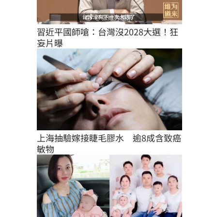
習近平國師嗆：台灣沒2028大選！狂
妄片曝
上海抽驗嫁接睫毛膠水　逾8成含致癌
敏物