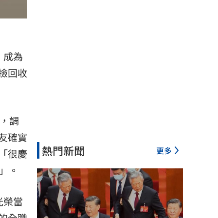
，成為
撿回收
，調
友確實
熱門新聞
更多
「很慶
」。
光榮當
的全職