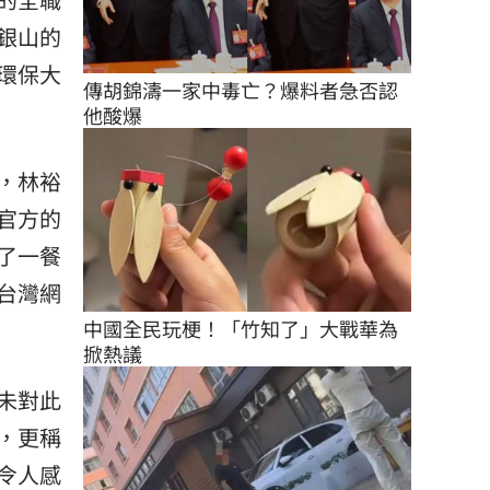
銀山的
環保大
傳胡錦濤一家中毒亡？爆料者急否認
他酸爆
，林裕
官方的
了一餐
台灣網
中國全民玩梗！「竹知了」大戰華為
掀熱議
未對此
，更稱
令人感