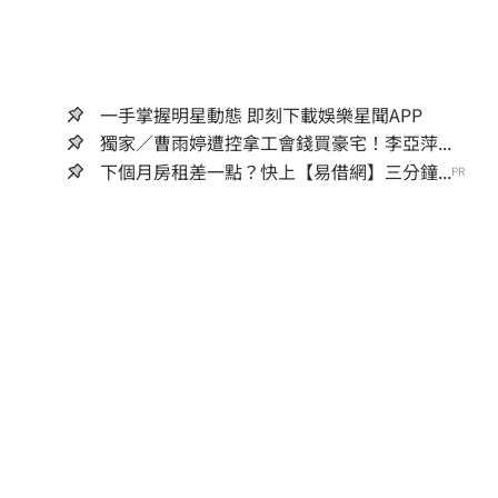
一手掌握明星動態 即刻下載娛樂星聞APP
獨家／曹雨婷遭控拿工會錢買豪宅！李亞萍...
下個月房租差一點？快上【易借網】三分鐘...
PR