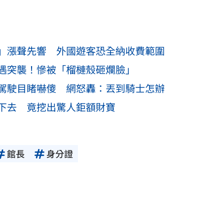
」漲聲先響 外國遊客恐全納收費範圍
遇突襲！慘被「榴槤殼砸爛臉」
駕駛目睹嚇傻 網怒轟：丟到騎士怎辦
下去 竟挖出驚人鉅額財寶
館長
身分證