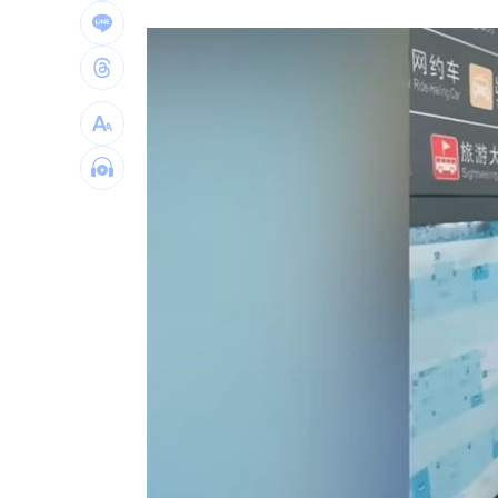
手上只剩24元！獨居嬤不動存款原因惹
布雷克6局0失分 陳傑憲猛打率統一退
台灣彩券開獎直播中
20:31
LIVE三立+24小時直播
15:27
三立iNEWS新聞台線上直播
18:00
商場戰國來臨 台中「頂奢大道」逐漸
台彩父親節推新刮刮樂千萬頭獎超「爸
「拍片人的多重宇宙」職涯論壇9/12登
8國球員齊聚高雄 Formosa 7s掀足球