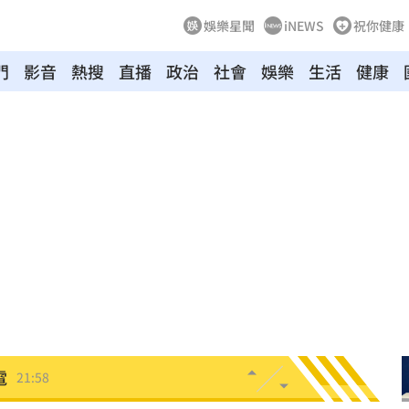
娛樂星聞
iNEWS
祝你健康
門
影音
熱搜
直播
政治
社會
娛樂
生活
健康
台灣
22:23
」
22:14
22:13
天
22:09
競爭
22:06
電
21:58
上場
21:54