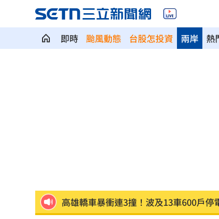
即時
颱風動態
台股怎投資
兩岸
熱
MVP舞台帶上女兒同歡 艾菩樂盼記得
陳傑憲猛打助2連勝 餅總卻虧「做蠢事
又有苦茶油苯駢芘超標 218瓶全面追查
白海豚「海警範圍擴大」 這地恐豪雨炸2
桃猿洋將2投2打爭一軍 艾菩樂認良性
華邦電法說會後 新目標價出爐
22:00
高雄轎車暴衝連3撞！波及13車600戶停
陳晨威失誤釀失分 教頭透露其實抱病