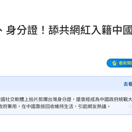
狀況
21:54
有名
21:50
、身分證！舔共網紅入籍中
主委
21:44
00
21:42
落
看新聞
21:39
蛋
21:38
去
登場
21:36
中國社交軟體上拍片剪爛台灣身分證，還曾經成為中國政府統戰
21:31
政府棄用，在中國靠撿回收維持生活，引起網友熱議。
補
21:31
證婚
21:30