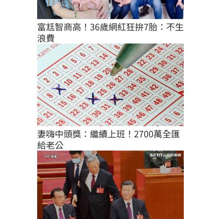
富尪智商高！36歲網紅狂拚7胎：不生
浪費
妻嗨中頭獎：繼續上班！2700萬全匯
給老公