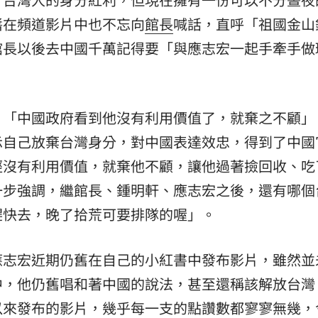
醬在頻道影片中也不忘向
館長
喊話，直呼「祖國金山
館長以後去中國千萬記得要「與應志宏一起手牽手做
，「中國政府看到他沒有利用價值了，就棄之不顧」
示自己放棄台灣身分，對中國表達效忠，得到了中國
經沒有利用價值，就棄他不顧，讓他過著撿回收、吃
一步強調，繼館長、鍾明軒、應志宏之後，還有哪個
趕快去，晚了拾荒可要排隊的喔」。
應志宏近期仍舊在自己的小紅書中發布影片，雖然並
中，他仍舊唱和著中國的說法，甚至還稱該解放台灣
以來發布的影片，幾乎每一支的點讚數都寥寥無幾，