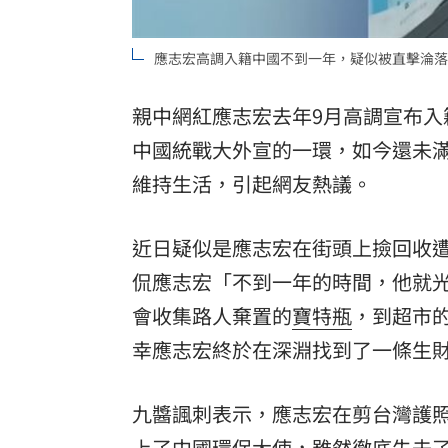
理想混蛋號召粉絲跨海追星吃美食！
18:
應志宏高調入籍中國不到一年，疑似被直擊淪落
親中網紅應志宏去年9月高調宣布入
中國統戰大外宣的一環，如今還未
維持生活，引起網友熱議。
近日疑似是應志宏在街頭上撿回收遭
侃應志宏「不到一年的時間，他就
會收集路人棄置的
寶特瓶
，到超市
幸應志宏終於在深淵找到了一條生財
九醬諷刺表示，應志宏在剪台灣護
上了中國環保大使，雖然徹底失去