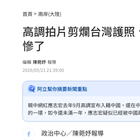
昆凌8歲愛子拜中醫為師 幫把脈說中1
首頁
兩岸(大陸)
父親節最雷禮物 「茶具、領帶」榜上
高調拍片剪爛台灣護照
魏平政太樂觀 爆王惠美未允諾接競總
慘了
川普喊戰爭快結束 美股漲、台指期衝450
編輯
陳菀妤
報導
拖吊車「沒綁好」！ 百萬休旅重摔滑
2026/05/21 21:39:00
燈桿「孵蛋」路口影像直播紅鳩輪流護
阿立幫你摘要新聞重點
減碳行動開跑！台新新光金控淨零論壇
親中網紅應志宏去年9月高調宣布入籍中國，還在
合體沈伯洋 「過來人」陳時中送3叮嚀
的一環，如今還未滿一年，應志宏疑似已經被中國
兆基債務風暴！前董座李建成遭當庭逮
政治中心／陳菀妤報導
小刀婚姻告終 昔砸百萬辦婚禮找連戰