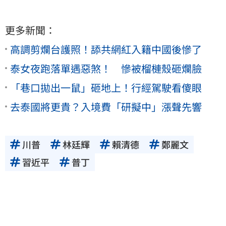
更多新聞：
高調剪爛台護照！舔共網紅入籍中國後慘了
泰女夜跑落單遇惡煞！ 慘被榴槤殼砸爛臉
「巷口拋出一鼠」砸地上！行經駕駛看傻眼
去泰國將更貴？入境費「研擬中」漲聲先響
川普
林廷輝
賴清德
鄭麗文
習近平
普丁