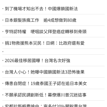
到了機場才知出不去！中國爆鎖國新法
日本銀髮族瘋工作 逾4成想做到80歲
亨特認特權 哽咽談父拜登癌症轉移到骨頭
捐1物救援熊本災民！日網：比政府還有愛
2026最佳移居國曝！台灣名次好強
台灣人小心！她曝中國鎖國新法3恐怖後果
傳患自閉症！19歲泰國王子認在追日本美女
不願承認民調創新低！幕僚爆川普沉迷這事
宏都拉斯蝦農嗆中：寧多付20%關稅賣台灣