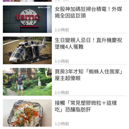
女股神加碼狂掃台積電！外媒
揭全因這巨頭
1小時前
生日變親人忌日！直升機慶祝
墜機4人罹難
1小時前
買房3年才知「蜘蛛人住我家」
屋主超傻眼
1小時前
接觸「常見塑膠微粒＋這樣
吃」恐釀脂肪肝
1小時前