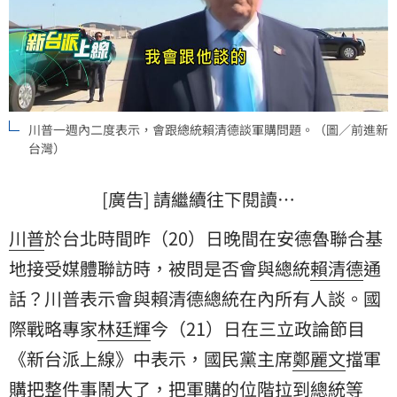
川普一週內二度表示，會跟總統賴清德談軍購問題。（圖／前進新
台灣）
[廣告] 請繼續往下閱讀…
川普
於台北時間昨（20）日晚間在安德魯聯合基
地接受媒體聯訪時，被問是否會與總統
賴清德
通
話？川普表示會與賴清德總統在內所有人談。國
際戰略專家
林廷輝
今（21）日在三立政論節目
《新台派上線》中表示，國民黨主席
鄭麗文
擋軍
購把整件事鬧大了，把軍購的位階拉到總統等