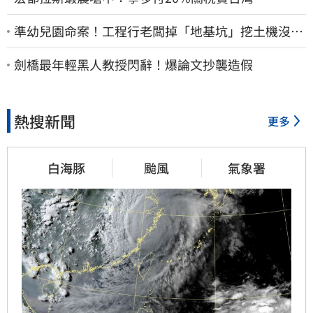
準幼兒園命案！工程行老闆掉「地基坑」挖土機沒看
到…下土石活埋他
劍橋最年輕黑人教授閃辭！爆論文抄襲造假
熱搜新聞
更多
白海豚
颱風
氣象署