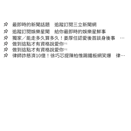
最即時的新聞話題 追蹤訂閱三立新聞網
追蹤訂閱娛樂星聞 給你最即時的娛樂星鮮事
獨家／能走多久算多久！姜厚任認愛後首談身後事
「遺囑進度」曝光
做到這點才有資格說愛你
PR
做到這點才有資格說愛你
PR
律師詐慈濟10億！徐巧芯提陳柏惟踢鐵板網笑爆 律師
再曬1照補刀