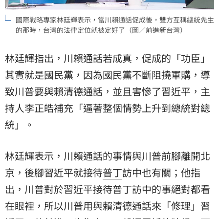
國際戰略專家林廷輝表示，當川賴通話促成後，雙方互稱總統先生
的那時，台灣的法律定位就被定好了（圖／前進新台灣）
林廷輝指出，川賴通話若成真，促成的「功臣」
其實就是國民黨，因為國民黨不斷阻撓軍購，導
致川普要與賴清德通話，並且害慘了習近平，主
持人李正皓補充「逼著整個情勢上升到總統對總
統」。
林廷輝表示，川賴通話的事情與川普前腳離開北
京，後腳習近平就接待
普丁
訪中也有關；他指
出，川普對於習近平接待普丁訪中的事絕對都看
在眼裡，所以川普用與賴清德通話來「修理」習