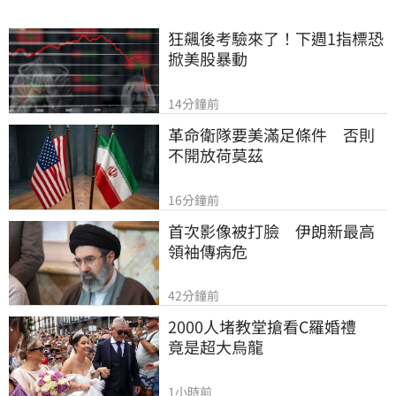
狂飆後考驗來了！下週1指標恐
掀美股暴動
14分鐘前
革命衛隊要美滿足條件　否則
不開放荷莫茲
16分鐘前
首次影像被打臉　伊朗新最高
領袖傳病危
42分鐘前
2000人堵教堂搶看C羅婚禮　
竟是超大烏龍
1小時前