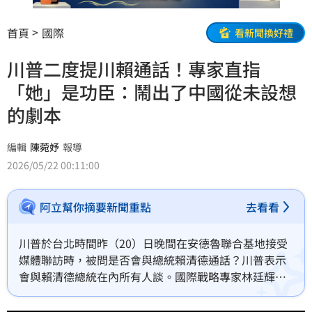
首頁
國際
看新聞換好禮
川普二度提川賴通話！專家直指
「她」是功臣：鬧出了中國從未設想
的劇本
編輯
陳菀妤
報導
2026/05/22 00:11:00
阿立幫你摘要新聞重點
去看看
川普於台北時間昨（20）日晚間在安德魯聯合基地接受
媒體聯訪時，被問是否會與總統賴清德通話？川普表示
會與賴清德總統在內所有人談。國際戰略專家林廷輝今
（21）日在三立政論節目《新台派上線》中表示，國民
黨主席鄭麗文擋軍購把整件事鬧大了，把軍購的位階拉