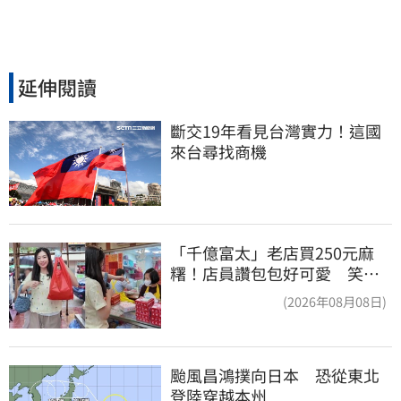
延伸閱讀
斷交19年看見台灣實力！這國
來台尋找商機
「千億富太」老店買250元麻
糬！店員讚包包好可愛 笑
回：我自己做的
(2026年08月08日)
颱風昌鴻撲向日本　恐從東北
登陸穿越本州