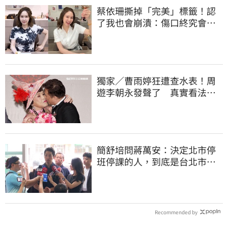
蔡依珊撕掉「完美」標籤！認
了我也會崩潰：傷口終究會癒
合
獨家／曹雨婷狂遭查水表！周
遊李朝永發聲了 真實看法曝
光
簡舒培問蔣萬安：決定北市停
班停課的人，到底是台北市
長，還是氣象署？
Recommended by