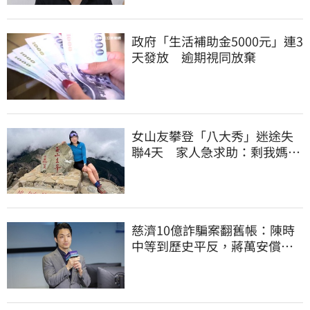
政府「生活補助金5000元」連3
天發放 逾期視同放棄
女山友攀登「八大秀」迷途失
聯4天 家人急求助：剩我媽還
沒找到
慈濟10億詐騙案翻舊帳：陳時
中等到歷史平反，蔣萬安償還
2022政治利息