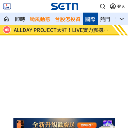
登入
即時
颱風動態
台股怎投資
國際
熱門
影音
震撼全
顧立雄視導第三作戰區 慰勉參演官兵辛
放雙手
勞