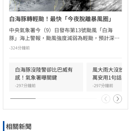
白海豚轉輕颱！最快「今夜脫離暴風圈」
中央氣象署今（9）日發布第13號颱風「白海
豚」海上警報，颱風強度減弱為輕颱，預計深夜
至明晨脫離暴風圈。受外圍雲系及西南風影響，
-324分鐘前
全台各地降雨持續，中部以北山區累積雨量高，
嘉義以南則需防範大雨。明日花東地區受西南風
沉降影響，恐出現36度高溫及焚風。氣象署持續
白海豚沒陸警卻比巴威有
風大雨大沒放假
發布陸上強風特報，提醒嘉義以北、恆春半島及
感！氣象署曝關鍵
萬安用1句話卸
離島留意強陣風。
-297分鐘前
-297分鐘前
相關新聞