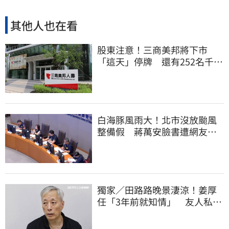
其他人也在看
股東注意！三商美邦將下市
「這天」停牌 還有252名千張
大戶
白海豚風雨大！北市沒放颱風
整備假 蔣萬安臉書遭網友灌
爆：標準在哪？
獨家／田路路晚景淒涼！姜厚
任「3年前就知情」 友人私下
援助內幕曝光