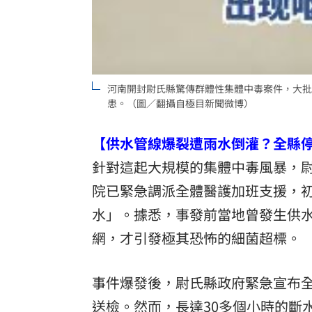
河南開封尉氏縣驚傳群體性集體中毒案件，大批
患。（圖／翻攝自極目新聞微博）
【供水管線爆裂遭雨水倒灌？全縣
針對這起大規模的集體中毒風暴，
院已緊急調派全體醫護加班支援，
水」。據悉，事發前當地曾發生供
網，才引發極其恐怖的細菌超標。
事件爆發後，尉氏縣政府緊急宣布
送檢。然而，長達30多個小時的斷