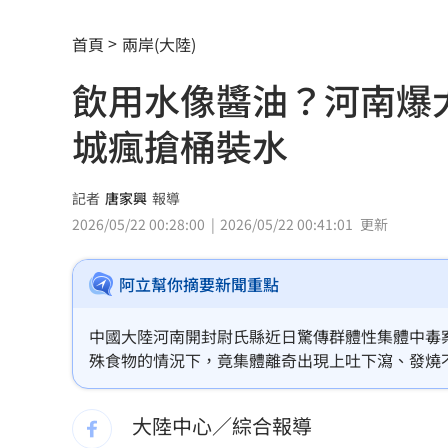
葉總眼光超細 陳子豪：表現不好抓我
首頁
兩岸(大陸)
獨／河北彩花現身味全主場 傳想來台
飲用水像醬油？河南爆
獨／颱風攪局！郵輪旅沖繩變香港又遇
城瘋搶桶裝水
「欣瑩捕賢國昌在後? 」她揭藍白新竹亂
Jennie大秀火辣身材 自曝曾感到自卑
記者
唐家興
報導
2026/05/22 00:28:00
2026/05/22 00:41:01
更新
擺脫49戰0轟陰霾 陳子豪曝和界外球有
阿立幫你摘要新聞重點
白海豚暴風圈恐擦過北台灣 最快明發
AI生成文章容易判斷 專家點名「4大破綻
中國大陸河南開封尉氏縣近日驚傳群體性集體中毒
殊食物的情況下，竟集體離奇出現上吐下瀉、發燒
熊本地震 林佳龍向日方遞交500萬賑災
示，全縣各大醫院的門診與急診室一夜之間被塞爆
目前已陷入全面停水狀態，恐慌情緒瘋狂蔓延，街
大陸中心／綜合報導
新北小小學童消防夏令營 讓學童擬真