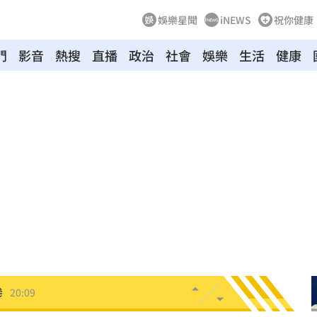
娛樂星聞
iNEWS
祝你健康
門
影音
熱搜
直播
政治
社會
娛樂
生活
健康
面曝
20:13
反擊
20:12
果曝
20:12
訣
20:10
20:10
慘
20:09