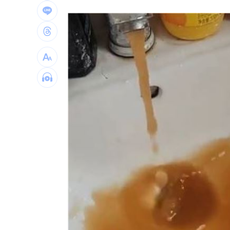
白海豚衝擊台日飛航 星宇宣布10班機
7月CPI年增2.54% 連3月突破通膨警戒
金鐘星光主持陣容曝 夏和熙木木續扛
白海豚颱風逼近日本！逾470航班停飛
1
台灣彩券開獎直播中
20:31
LIVE三立+24小時直播
15:27
三立iNEWS新聞台線上直播
18:00
理想混蛋號召粉絲跨海追星吃美食！
18: