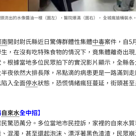
頭流出的水像醬油一樣（圖左），醫院爆滿（圖右）， 全城瘋搶桶裝水。
河南
開封尉氏縣近日驚傳群體性集體
中毒
案件，自5月
學生，在沒有吃特殊食物的情況下，竟集體離奇出現
狀。根據當地多位民眾拍下的實況影片顯示，全縣各
大半夜依然大排長隊，吊點滴的病患更是一路滿到走
已陷入全面
停水
狀態，恐慌情緒瘋狂蔓延，街頭甚至
喝
自來水
全中招】
居民驚恐萬分。多位當地市民控訴，家裡的自來水質
黃、混濁，甚至還起泡沫、漂浮著黑色渣渣，民眾崩