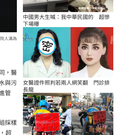
中國男大生喊：我中華民國的　超慘
下場曝
院人滿為
同，醫
水與污
女醫證件照判若兩人網笑翻　門診排
長龍
進管
組採樣
，超