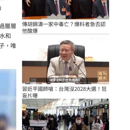
」
傳胡錦濤一家中毒亡？爆料者急否認
過層層
他酸爆
水和
子，唯
習近平國師嗆：台灣沒2028大選！狂
妄片曝