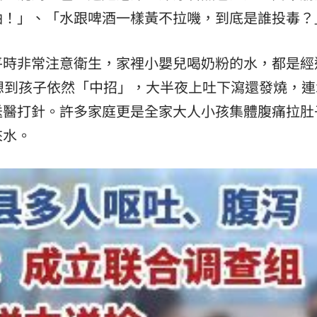
油！」、「水跟啤酒一樣黃不拉嘰，到底是誰投毒？
平時非常注意衛生，家裡小嬰兒喝奶粉的水，都是經
想到孩子依然「中招」，大半夜上吐下瀉還發燒，連
送醫打針。許多家庭更是全家大人小孩集體腹痛拉肚
來水。