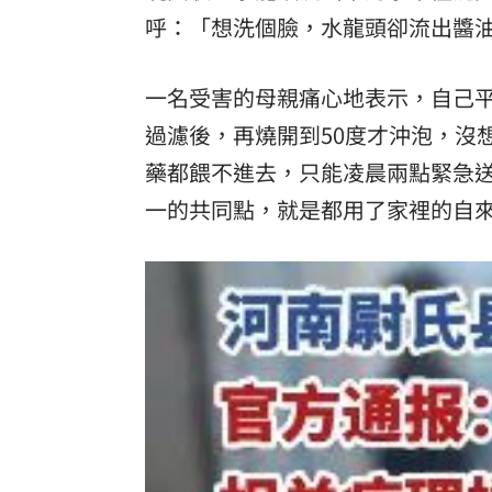
呼：「想洗個臉，水龍頭卻流出醬
一名受害的母親痛心地表示，自己
過濾後，再燒開到50度才沖泡，沒
藥都餵不進去，只能凌晨兩點緊急
一的共同點，就是都用了家裡的自