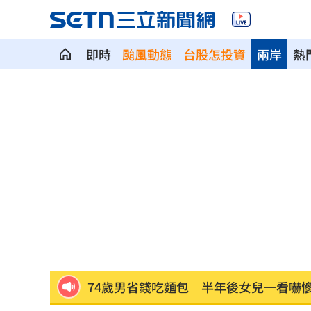
即時
颱風動態
台股怎投資
兩岸
熱
女律師詐慈濟10.6億爽躺金條 搜索畫
姜厚任認愛挨酸恐被騙！曬39年前鐵證
夏莉絲托嬰中心食品過期？北市稽查結
前員工半年就閃人 蔡阿嘎8字吐留人秘
馬斯克喊與輝達合作！AMD蘇媽回應了
74歲男省錢吃麵包 半年後女兒一看嚇