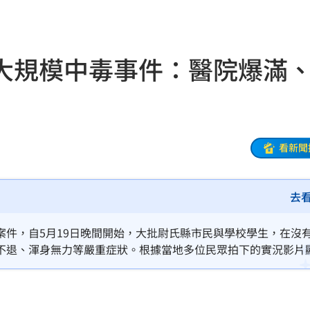
特訓
20:09
發展
20:03
大規模中毒事件：醫院爆滿
故障
20:02
局
19:55
19:53
看新聞
關
19:52
去
海警
19:51
」
19:45
案件，自5月19日晚間開始，大批尉氏縣市民與學校學生，在沒
不退、渾身無力等嚴重症狀。根據當地多位民眾拍下的實況影片
款
19:35
，吊點滴的病患更是一路滿到走廊。由於受害者人數持續飆升，
頭甚至呈現「空無一人」的詭異末日感。
體驗
19:33