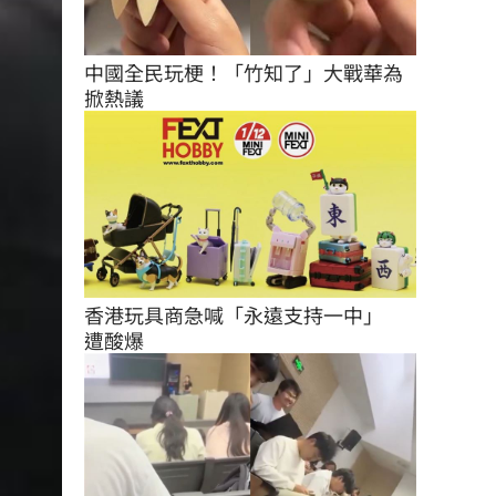
中國全民玩梗！「竹知了」大戰華為
掀熱議
香港玩具商急喊「永遠支持一中」　
遭酸爆