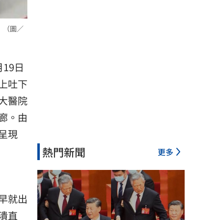
 （圖／
19日
上吐下
大醫院
廊。由
呈現
熱門新聞
更多
早就出
潰直