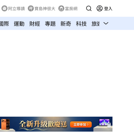
阿立導讀
寶島神很大
富房網
登入
國際
運動
財經
專題
新奇
科技
旅遊
汽車
寵物