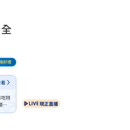
、全
換好禮
看看
有吃特
現正直播
顯
全縣