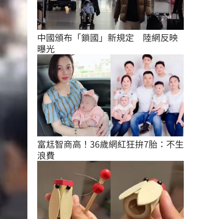
中國頒布「鎖國」新規定　陸網反映
曝光
富尪智商高！36歲網紅狂拚7胎：不生
浪費