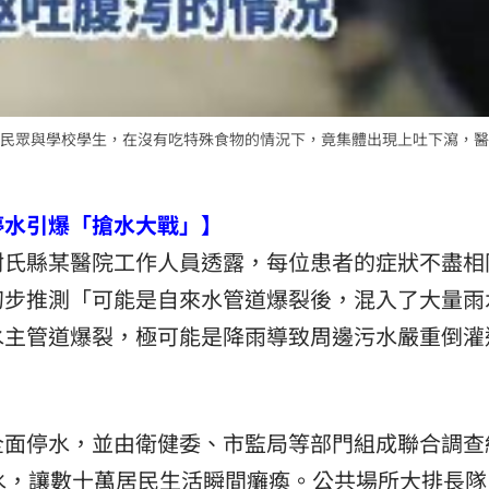
民眾與學校學生，在沒有吃特殊食物的情況下，竟集體出現上吐下瀉，醫
停水引爆「搶水大戰」】
尉氏縣某醫院工作人員透露，每位患者的症狀不盡相
初步推測「可能是自來水管道爆裂後，混入了大量雨
水主管道爆裂，極可能是降雨導致周邊污水嚴重倒灌
全面停水，並由衛健委、市監局等部門組成聯合調查
水，讓數十萬居民生活瞬間癱瘓。公共場所大排長隊