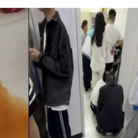
異動
19:31
線
19:25
紅毯
19:23
9:16
15