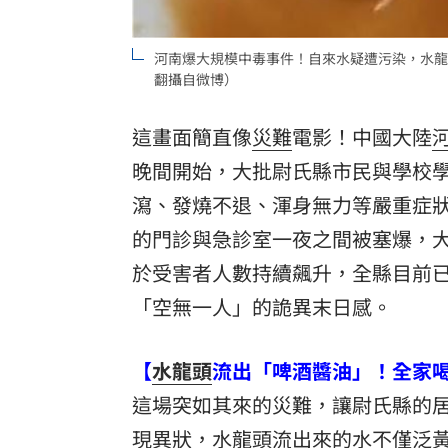
河南爆大規模中毒事件！自來水疑遭污染，水龍
翻攝自微博）
這畫面簡直像
災難
電影！中國大陸
晚間開始，大批尉氏縣市民與學校
瀉、發燒不退、渾身無力等嚴重症
的門診與急診室一夜之間被塞爆，
於受害者人數持續飆升，全縣目前
「空無一人」的詭異末日感。
【
水龍頭
流出「啤酒醬油」！全家
這場突如其來的災難，讓尉氏縣的
現異狀，水龍頭流出來的水不僅泛