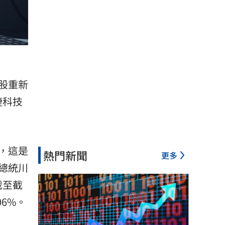
股重新
捷科技
，這是
熱門新聞
更多
總統川
截至截
06%。