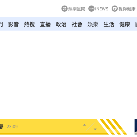
娛樂星聞
iNEWS
祝你健康
門
影音
熱搜
直播
政治
社會
娛樂
生活
健康
體
23:29
」
23:27
主導
23:25
23:22
23:21
趕人
23:16
憂
23:09