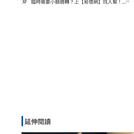
臨時需要小額週轉？上【易借網】找人幫！...
PR
延伸閱讀