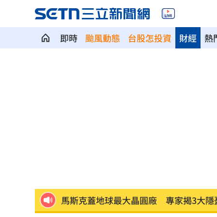
即時
颱風動態
台股怎投資
財經
熱
5登山客2025年雪崩失蹤 尼泊爾尋獲遺
喝錯傷身！營養師整理喝咖啡「7大守則
美：東南亞詐騙園區多由中國背景組織
拆監獄家書見「叫別人老婆」人妻氣炸
ETF存到2千萬退休！他因1封信重回職場
社宅包租爆糾紛 房客控業者硬闖屋內
馬斯克蓋地球最大晶圓廠 專家揭3大隱