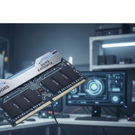
課目
22:15
光友
22:13
吃藥
22:11
」氣
12:00
成形
12:00
場！
10:30
熱潮
10:00