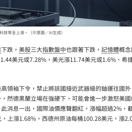
15
捷科技等全上漲。（示意圖／AI生成）
達
下跌，
美股
三大
指數
盤中
也跟著下跌，
記憶體
概念
1.44美元或7.28%，美光漲11.74美元或1.6%、希
最高領袖下令，禁止將該國接近武器級的鈾運往國外
一，然德黑蘭立場在強硬下，可能會進一步激怒美國
此消息一出，國際油價應聲翻紅，漲幅超過2%，
，上漲1.68%，西德州原油每桶100.28美元，漲2.