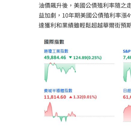
油價飆升後，美國公債殖利率隨之走
益加劇，10年期美國公債殖利率漲4個
達獲利和業績雖輕鬆超越華爾街預期