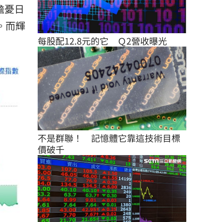
擔憂日
%。而輝
每股配12.8元的它　Ｑ2營收曝光
不是群聯！　記憶體它靠這技術目標
價破千