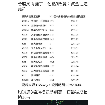
台股風向變了！他點3改變：資金往這
族群
股災這8檔規模逆勢創高　它最猛成長
逾10%