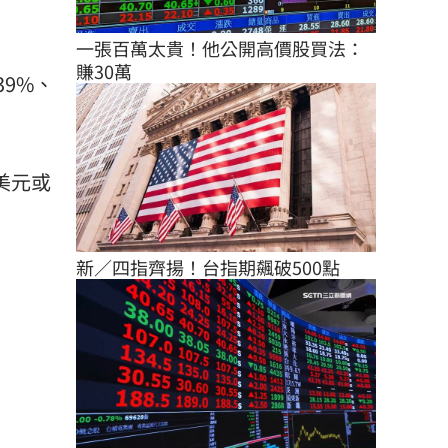
一張百萬太貴！他公開高價股買法：
賺30萬
39%、
3美元或
新／四指齊揚！台指期飆破500點