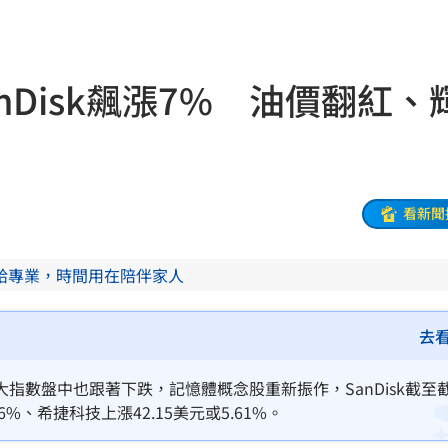
23:07
s
22:59
Disk飆漲7% 油價翻紅、
亂喝
22:48
內幕
22:48
骨頭
22:38
看新聞
31
給專業，時間用在陪伴家人
出門
22:29
碼曝
22:21
去
文
22:16
指數盤中也跟著下跌，記憶體概念股重新振作，SanDisk截至
.6%、希捷科技上漲42.15美元或5.61%。
抱頭
22:16