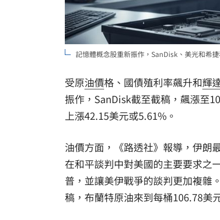
理想混蛋號召粉絲跨海追星吃美食！
18:
記憶體概念股重新振作，SanDisk、美光和希
受原
油價
格、國債殖利率飆升和
輝
振作，SanDisk截至截稿，飆漲至10
上漲42.15美元或5.61%。
油價方面，《路透社》報導，伊朗
在和平談判中對美國的主要要求之
普，並讓美伊戰爭的談判更加複雜。
稿，布蘭特原油來到每桶106.78美元