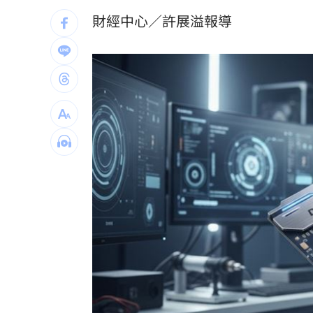
配合漢光！管碧玲視導平戰轉換與出港
財經中心／許展溢報導
向姜厚任道歉 田路路：我要找的是楊
男傳訊醫院粉專「殺死掛號小姐」辯忘
台灣彩券開獎直播中
20:31
LIVE三立+24小時直播
15:27
三立iNEWS新聞台線上直播
18:00
台彩父親節推新刮刮樂千萬頭獎超「爸
商場戰國來臨 台中「頂奢大道」逐漸
「拍片人的多重宇宙」職涯論壇9/12登
8國球員齊聚高雄 Formosa 7s掀足球