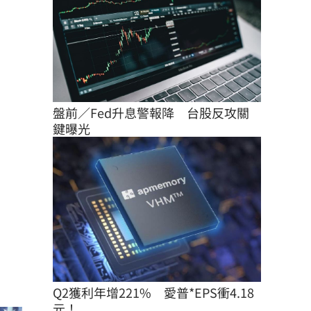
盤前／Fed升息警報降　台股反攻關
鍵曝光
Q2獲利年增221%　愛普*EPS衝4.18
元！