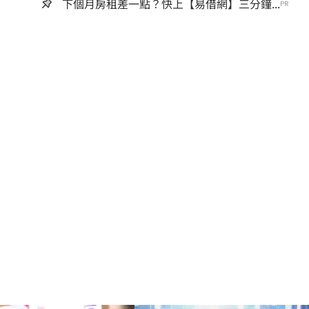
下個月房租差一點？快上【易借網】三分鐘...
PR