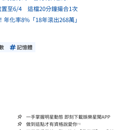
至6/4 這檔20分鐘撮合1次
！年化率8%「18年滾出268萬」
數
記憶體
一手掌握明星動態 即刻下載娛樂星聞APP
做到這點才有資格說愛你
PR