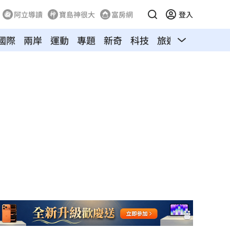
阿立導讀
寶島神很大
富房網
登入
國際
兩岸
運動
專題
新奇
科技
旅遊
汽車
寵物