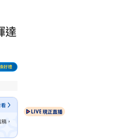
輝達
換好禮
看看
現正直播
截稿，