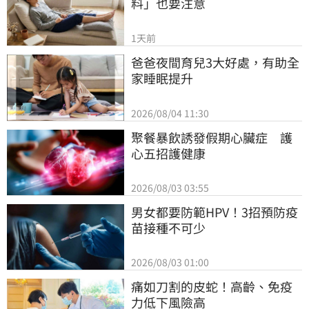
料」也要注意
1天前
爸爸夜間育兒3大好處，有助全
家睡眠提升
2026/08/04 11:30
聚餐暴飲誘發假期心臟症　護
心五招護健康
2026/08/03 03:55
男女都要防範HPV！3招預防疫
苗接種不可少
2026/08/03 01:00
痛如刀割的皮蛇！高齡、免疫
力低下風險高