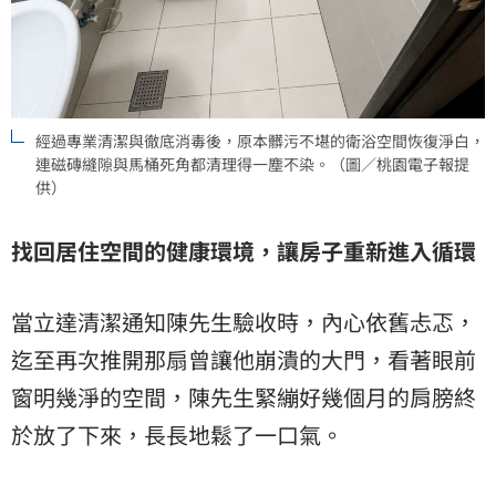
經過專業清潔與徹底消毒後，原本髒污不堪的衛浴空間恢復淨白，
連磁磚縫隙與馬桶死角都清理得一塵不染。（圖／桃園電子報提
供）
找回居住空間的健康環境，讓房子重新進入循環
當立達清潔通知陳先生驗收時，內心依舊忐忑，
迄至再次推開那扇曾讓他崩潰的大門，看著眼前
窗明幾淨的空間，陳先生緊繃好幾個月的肩膀終
於放了下來，長長地鬆了一口氣。