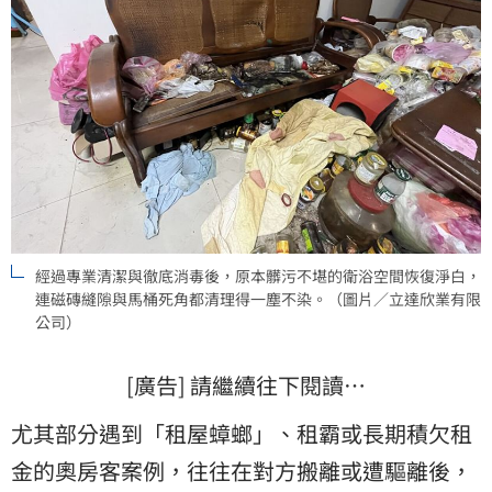
經過專業清潔與徹底消毒後，原本髒污不堪的衛浴空間恢復淨白，
連磁磚縫隙與馬桶死角都清理得一塵不染。（圖片／立達欣業有限
公司）
[廣告] 請繼續往下閱讀…
尤其部分遇到「租屋蟑螂」、租霸或長期積欠租
金的奧房客案例，往往在對方搬離或遭驅離後，