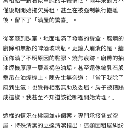
寓租給一對看似單純的年輕情侶，兩年來對方不
僅後期開始拖欠房租，甚至在被強制執行搬離
後，留下了「滿屋的驚喜」。
從客廳到臥室，地面堆滿了發霉的餐盒、腐爛的
廚餘和無數的啤酒玻璃瓶。更讓人崩潰的是，牆
面佈滿了不明原因的黏膠、燒焦痕跡，廚房的抽
油煙機厚厚一層黃褐色油垢，甚至還像鐘乳石般
垂吊在油煙機上。陳先生無奈道：「當下我除了
感到生氣，也覺得相當無助及委屈。房子被糟蹋
成這樣，我甚至不知道該從哪裡開始清理。」
這樣的情況在桃園並非個案，專門承接各式空
屋、特殊清潔的立達清潔指出，這類因租屋糾紛