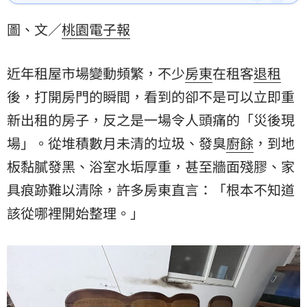
「空屋清潔」服務需求顯著增加。立達清潔建議，透過
系統化垃圾清運、廚房重度去油、牆面除膠及全面環境
圖、文／
桃園電子報
消毒，能有效將受損屋況恢復原狀。這類專業服務不僅
解決租屋糾紛帶來的困擾，更協助房東找回健康居住環
境，讓房屋順利再次出租。
近年租屋市場變動頻繁，不少
房東
在租客
退租
後，打開房門的瞬間，看到的卻不是可以立即重
新出租的房子，反之是一場令人頭痛的「災後現
場」。從堆積數月未清的垃圾、發臭
廚餘
，到地
板黏膩發黑、浴室水垢厚重，甚至牆面殘膠、家
具痕跡難以清除，許多房東直言：「根本不知道
該從哪裡開始整理。」