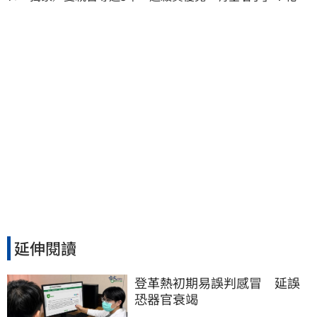
稱賠償恐毀她未來
延伸閱讀
登革熱初期易誤判感冒　延誤
恐器官衰竭