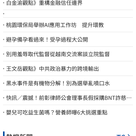
白金渝觀點》重構金融信任邊界
桃園環保局舉辦AI應用工作坊 提升環教
避孕備孕看過來！受孕過程大公開
別用羞辱取代監督從越南交流案談立院監督
王文岳觀點》中共政治暴力的跨境輸出
黑水事件是有機物分解！別為選舉亂噴口水
快訊／震撼！前彰律師公會理事長假採購BNT詐慈濟
10億、洗錢囤232kg黃金
嬰兒可吃益生菌嗎？營養師曝6大挑選重點