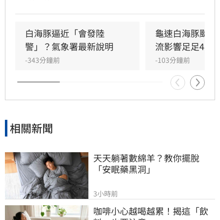
最明顯。
白海豚逼近「會發陸
龜速白海豚颱風
警」？氣象署最新說明
流影響足足48小
-343分鐘前
-103分鐘前
相關新聞
天天躺著數綿羊？教你擺脫
「安眠藥黑洞」
3小時前
咖啡小心越喝越累！揭這「飲