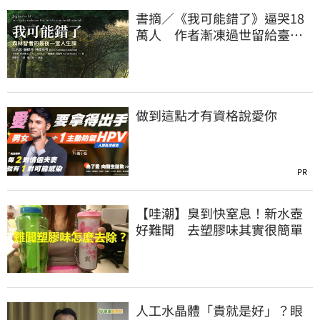
書摘／《我可能錯了》逼哭18
萬人 作者漸凍過世留給臺灣
的祝福首曝光
做到這點才有資格說愛你
PR
【哇潮】臭到快窒息！新水壺
好難聞 去塑膠味其實很簡單
人工水晶體「貴就是好」？眼