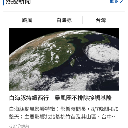
熱搜新聞
更多
颱風
白海豚
台灣
白海豚持續西行　暴風圈不排除接觸基隆
白海豚颱風影響特徵：影響時間長，8/7晚間-8/9
整天；主要影響北北基桃竹苗及其山區、台中南
投山區；週六深夜-週日早上距離陸地最近，影響
-387分鐘前