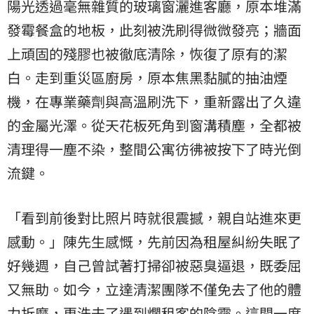
陽光透過毫無雜質的玻璃窗灑進客廳，原本堆滿
發霉餐盒的地板，此刻被洗刷得微微發亮；牆面
上頑固的殘膠也被徹底清除，恢復了原有的潔
白。走到重災區廚房，原本焦黑黏膩的抽油煙
機，在專業藥劑與高溫刷洗下，重新露出了久違
的金屬光澤。從天花板死角到窗溝積塵，全都被
清理得一塵不染，整間公寓彷彿被按下了時光倒
流鍵。
「看到前後對比照片時就很震撼，親自站進來更
感動。」陳先生感慨，先前因為租屋糾紛失眠了
好幾週，自己曾試著打掃卻被惡臭逼退，既委屈
又無助。如今，立達清潔團隊不僅免去了他的體
力折磨，更洗去了遇到爛租客的陰霾。這間一度