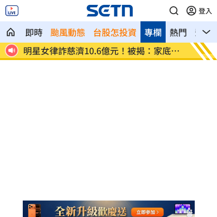
登入
即時
颱風動態
台股怎投資
專欄
熱門
影音
護力
明星女律詐慈濟10.6億元！被揭：家底雄
反制跨
厚
刑