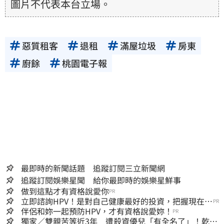
圖片不代表本台立場。
惡質租客
退租
滿屋垃圾
房東
廚餘
桃園電子報
最即時的新聞話題 追蹤訂閱三立新聞網
追蹤訂閱娛樂星聞 給你最即時的娛樂星鮮事
做到這點才有資格說愛你
PR
立即諮詢HPV！是對自己健康最好的投資，把握現在不
PR
嫌晚！
伴侶和妳一起預防HPV，才有資格說愛妳！
PR
獨家／雙親苦等近3年 遭殺資優兒「有全名了」！乾妹