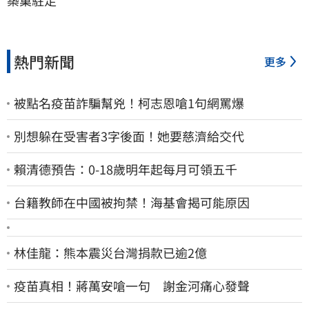
築巢駐足
熱門新聞
更多
被點名疫苗詐騙幫兇！柯志恩嗆1句網罵爆
別想躲在受害者3字後面！她要慈濟給交代
賴清德預告：0-18歲明年起每月可領五千
台籍教師在中國被拘禁！海基會揭可能原因
林佳龍：熊本震災台灣捐款已逾2億
疫苗真相！蔣萬安嗆一句 謝金河痛心發聲