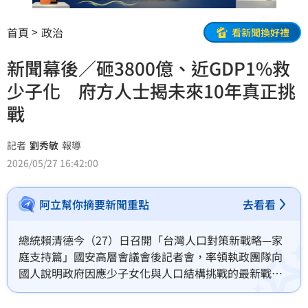
首頁
政治
看新聞換好禮
新聞幕後／砸3800億、近GDP1%救
少子化 府方人士揭未來10年真正挑
戰
記者
劉秀敏
報導
2026/05/27 16:42:00
阿立幫你摘要新聞重點
去看看
總統賴清德今（27）日召開「台灣人口對策新戰略—家
庭支持篇」國安高層會議會後記者會，率領執政團隊向
國人說明政府因應少子女化與人口結構挑戰的最新戰略
方向，並公布18項相關措施。府方人士受訪表示，若以
GDP占比估算，台灣少子女化與家庭支持相關經費已接