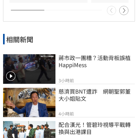
相關新聞
蔣市政一團糟？活動背板誤植
HappiMess
3小時前
慈濟買BNT遭詐　網朝聖郭董
大小姐貼文
4小時前
配合漢光！管碧玲視導平戰轉
換與出港課目