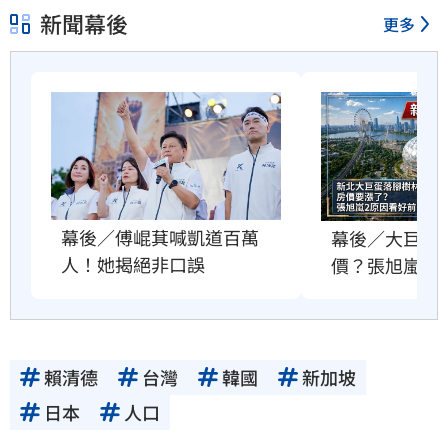
新聞幕後
更多
幕後／傅崐萁喊凱道百萬
幕後／大巨蛋
人！她揭絕非口誤
價？張旭嵐這
賴清德
台灣
韓國
新加坡
日本
人口