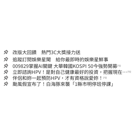
改版大回饋 熱門3C大獎接力送
追蹤訂閱娛樂星聞 給你最即時的娛樂星鮮事
009829掌握AI關鍵 大華韓國KOSPI 50今強勢開募
PR
立即諮詢HPV！是對自己健康最好的投資，把握現在不
PR
嫌晚！
伴侶和妳一起預防HPV，才有資格說愛妳！
PR
颱風假宣布了！白海豚來襲「1縣市明停班停課」