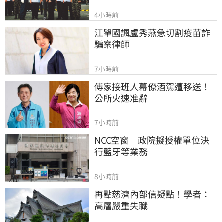
4小時前
江肇國諷盧秀燕急切割疫苗詐
騙案律師
7小時前
傅家接班人幕僚酒駕遭移送！
公所火速准辭
7小時前
NCC空窗　政院擬授權單位決
行藍牙等業務
8小時前
再點慈濟內部信疑點！學者：
高層嚴重失職