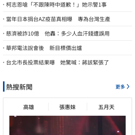
柯志恩嗆「不跟陳時中道歉！」她示警1事
當年日本捐台AZ疫苗真相曝 專為台灣生產
慈濟被詐10億 他轟：多少人血汗錢遭誤用
華邦電法說會後 新目標價出爐
台北市長投票結果曝 她驚喊：蔣該緊張了
熱搜新聞
更多
高雄
張惠妹
五月天