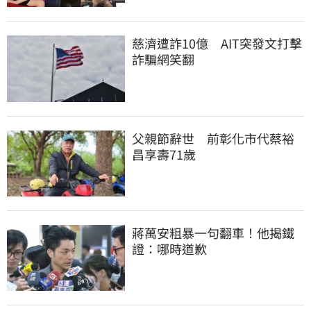
慈濟遭詐10億　AIT突發文打擊
詐騙網笑翻
父親節辭世　前彰化市代蔡裕
昌享壽71歲
蔣萬安粗暴一句翻車！他揭鐵
證：哪時道歉