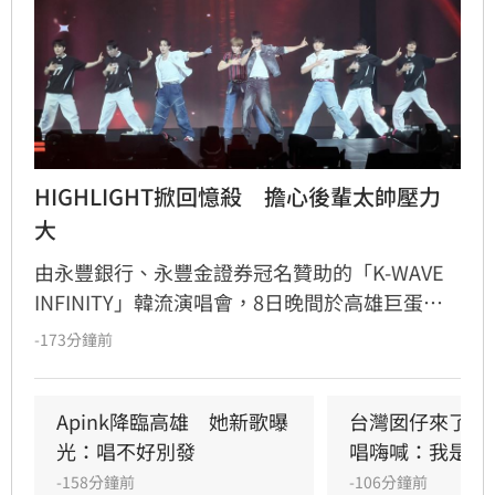
HIGHLIGHT掀回憶殺　擔心後輩太帥壓力
大
由永豐銀行、永豐金證券冠名贊助的「K-WAVE 
INFINITY」韓流演唱會，8日晚間於高雄巨蛋熱
力開唱，集結NEWBEAT、FLARE U、CRAVITY、
-173分鐘前
Apink及HIGHLIGHT五組人氣韓星，從新生代團
體到韓流經典代表接力登台，滿場粉絲高舉手燈
熱情應援，尖叫與歡呼聲一路未停，最後由
Apink降臨高雄　她新歌曝
台灣囡仔來了　
HIGHLIGHT壓軸接管舞台，將現場氣氛推向最高
光：唱不好別發
唱嗨喊：我是誰
潮。
-158分鐘前
-106分鐘前