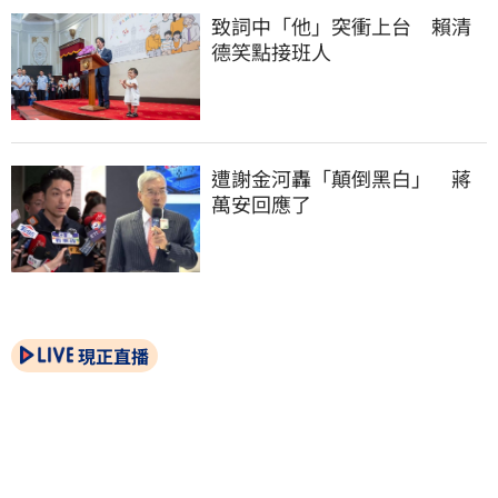
致詞中「他」突衝上台　賴清
德笑點接班人
遭謝金河轟「顛倒黑白」　蔣
萬安回應了
現正直播