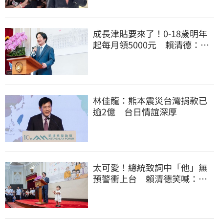
成長津貼要來了！0-18歲明年
起每月領5000元 賴清德：此
時不生更待何時
林佳龍：熊本震災台灣捐款已
逾2億 台日情誼深厚
太可愛！總統致詞中「他」無
預警衝上台 賴清德笑喊：卸
任再交棒給你