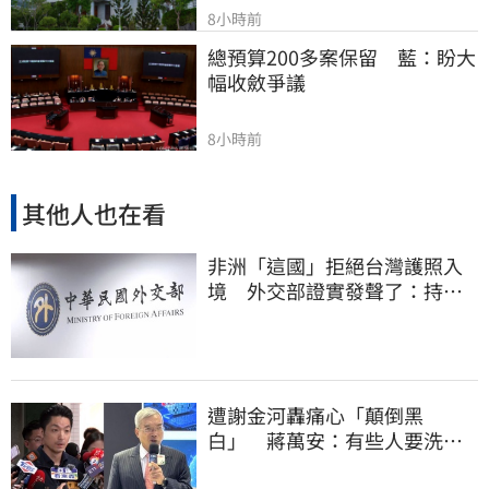
8小時前
總預算200多案保留　藍：盼大
幅收斂爭議
8小時前
其他人也在看
非洲「這國」拒絕台灣護照入
境 外交部證實發聲了：持續
交涉聯繫
遭謝金河轟痛心「顛倒黑
白」 蔣萬安：有些人要洗人
民記憶，但洗不掉的