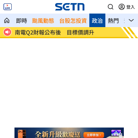
登入
即時
颱風動態
台股怎投資
政治
熱門
影音
雨特
南電Q2財報公布後 目標價調升
俄軍空