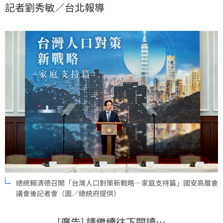
記者劉秀敏／台北報導
近1%，與新加坡、韓國相近，並高於日本加速化方案約
0.58%的水準。這代表台灣少子女化政策升級為跨部
會、跨人生階段、具國家戰略高度的人口政策。
總統賴清德召開「台灣人口對策新戰略—家庭支持篇」國安高層會
議會後記者會（圖／總統府提供）
[廣告] 請繼續往下閱讀…