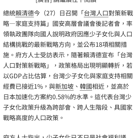
總統
賴清德
今（27）日召開「
台灣
人口
對策新戰
略—家庭支持篇」國安高層會議會後記者會，率
領執政團隊向國人說明政府因應少子女化與人口
結構挑戰的最新戰略方向，並公布18項相關措
施。府方人士受訪表示，隨著賴清德宣布「台灣
人口對策新戰略」，政策格局出現明顯轉折，若
以GDP占比估算，台灣少子女化與家庭支持相關
經費已接近1%，與
新加坡
、
韓國
相近，並高於
日本
加速化方案約0.58%的水準。這代表台灣少
子女化政策升級為跨部會、跨人生階段、具國家
戰略高度的人口政策。
府方人士指出，少子女化已不只是社會福利議