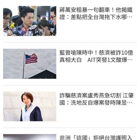
蔣萬安粗暴一句翻車！他揭鐵
證：差點把全台灣拖下水哪時
道歉
藍曾嗆陳時中！慈濟被詐10億
真相大白 AIT突發1文酸爆…
他笑：真的很會
詐騙慈濟案盧秀燕急切割 江肇
國：洗地反自爆案發時陳昱瑄
與市府關係
非洲「這國」拒絕台灣護照入