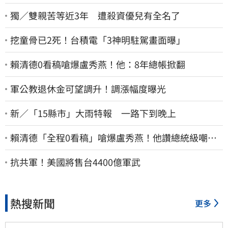
獨／雙親苦等近3年 遭殺資優兒有全名了
挖童骨已2死！台積電「3神明駐駕畫面曝」
賴清德0看稿嗆爆盧秀燕！他：8年總帳掀翻
軍公教退休金可望調升！調漲幅度曝光
新／「15縣市」大雨特報 一路下到晚上
賴清德「全程0看稿」嗆爆盧秀燕！他讚總統級嘲
諷：把8年總帳一次掀翻
抗共軍！美國將售台4400億軍武
熱搜新聞
更多