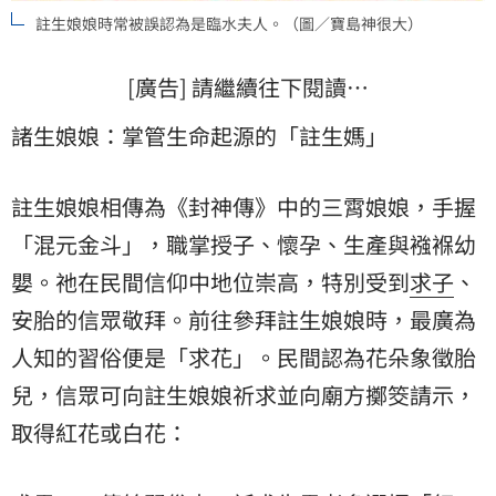
註生娘娘時常被誤認為是臨水夫人。（圖／寶島神很大）
[廣告] 請繼續往下閱讀…
諸生娘娘：掌管生命起源的「註生媽」
註生娘娘相傳為《封神傳》中的三霄娘娘，手握
「混元金斗」，職掌授子、懷孕、生產與襁褓幼
嬰。祂在民間信仰中地位崇高，特別受到
求子
、
安胎的信眾敬拜。前往參拜註生娘娘時，最廣為
人知的習俗便是「求花」。民間認為花朵象徵胎
兒，信眾可向註生娘娘祈求並向廟方擲筊請示，
取得紅花或白花：