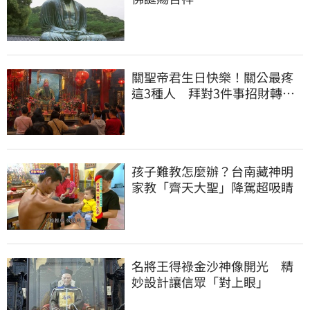
關聖帝君生日快樂！關公最疼
這3種人 拜對3件事招財轉運
大賺金山
孩子難教怎麼辦？台南藏神明
家教「齊天大聖」降駕超吸睛
名將王得祿金沙神像開光 精
妙設計讓信眾「對上眼」