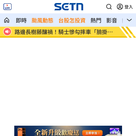
登入
即時
颱風動態
台股怎投資
熱門
影音
熱搜
新說
路邊長樹藤釀禍！騎士慘勾摔車「臉掛
台中社
彩」
句