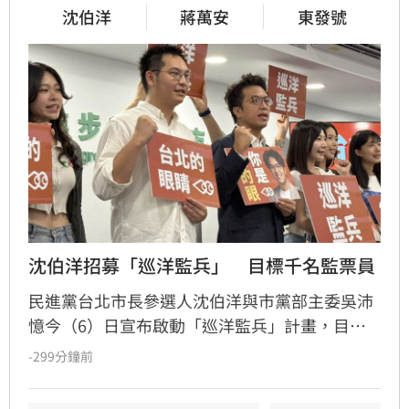
沈伯洋
蔣萬安
東發號
沈伯洋招募「巡洋監兵」　目標千名監票員
民進黨台北市長參選人沈伯洋與市黨部主委吳沛
憶今（6）日宣布啟動「巡洋監兵」計畫，目標
號召千名公民擔任監票員，確保今年11月28日台
-299分鐘前
北市長及議員選舉過程公開透明，凡年滿18歲至
72歲民眾皆可透過沈伯洋官方LINE報名。沈伯洋