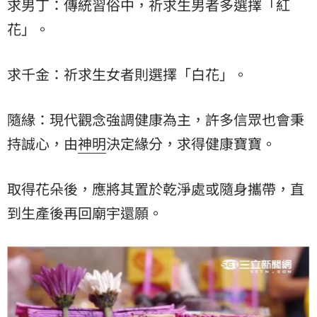
求男丁：傳統習俗中，祈求生男者多選擇「紅
花」。
求千金：祈求生女者則選擇「白花」。
隨緣：現代觀念強調健康為主，許多信眾也會秉
持誠心，由
神明
決定緣分，求得健康寶寶。
取得花朵後，應將其置於乾淨處或隨身攜帶，直
到生產後再回廟宇還願。