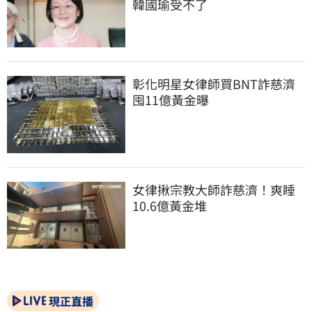
韓國瑜受不了
彰化明星女律師買BNT詐慈濟 
囤11億黃金曝
女律揪宗教大師詐慈濟！爽睡
10.6億黃金堆
現正直播