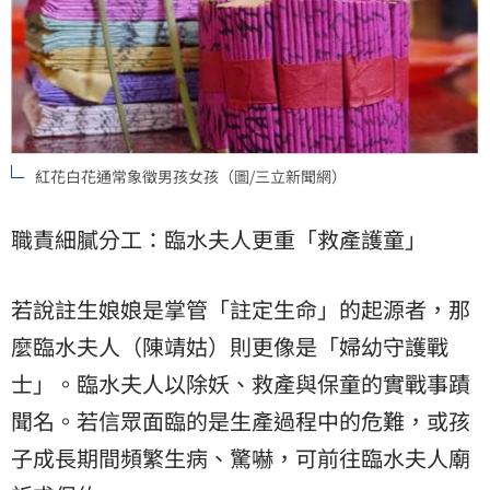
紅花白花通常象徵男孩女孩（圖/三立新聞網）
職責細膩分工：臨水夫人更重「救產護童」
若說註生娘娘是掌管「註定生命」的起源者，那
麼臨水夫人（陳靖姑）則更像是「婦幼守護戰
士」。臨水夫人以除妖、救產與保童的實戰事蹟
聞名。若信眾面臨的是生產過程中的危難，或孩
子成長期間頻繁生病、驚嚇，可前往臨水夫人廟