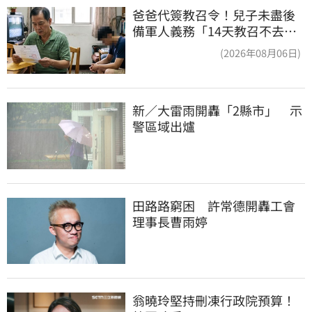
爸爸代簽教召令！兒子未盡後
備軍人義務「14天教召不去」
換3個月刑期
(2026年08月06日)
新／大雷雨開轟「2縣市」　示
警區域出爐
田路路窮困　許常德開轟工會
理事長曹雨婷
翁曉玲堅持刪凍行政院預算！