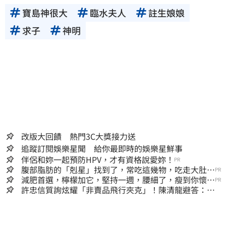
寶島神很大
臨水夫人
註生娘娘
求子
神明
改版大回饋 熱門3C大獎接力送
追蹤訂閱娛樂星聞 給你最即時的娛樂星鮮事
伴侶和妳一起預防HPV，才有資格說愛妳！
PR
腹部脂肪的「剋星」找到了，常吃這幾物，吃走大肚
PR
囊，瘦出小蠻腰
減肥首選，檸檬加它，堅持一週，腰細了，瘦到你懷疑
PR
人生
許忠信質詢炫耀「非賣品飛行夾克」！陳清龍避答：立
委質詢各有專業