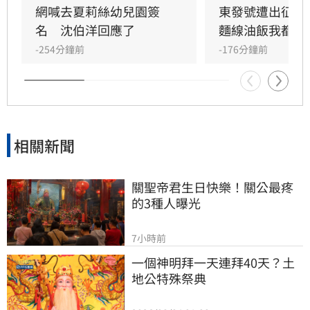
說，許多人參與政治的起點正是從監票員做起，
網喊去夏莉絲幼兒園簽
東發號遭出征！
如果大家覺得台灣的民主值得守護，也想要參與
名　沈伯洋回應了
麵線油飯我都喜
這樣的行動，歡迎加入「巡洋監兵」行列，共同
-254分鐘前
-176分鐘前
成為「台北的眼睛」。
相關新聞
關聖帝君生日快樂！關公最疼
的3種人曝光
7小時前
一個神明拜一天連拜40天？土
地公特殊祭典