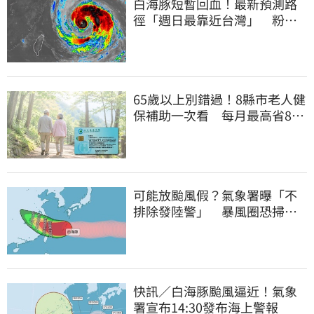
白海豚短暫回血！最新預測路
徑「週日最靠近台灣」 粉
專：暴風圈擦邊過
65歲以上別錯過！8縣市老人健
保補助一次看 每月最高省826
元
可能放颱風假？氣象署曝「不
排除發陸警」 暴風圈恐掃過2
地
快訊／白海豚颱風逼近！氣象
署宣布14:30發布海上警報