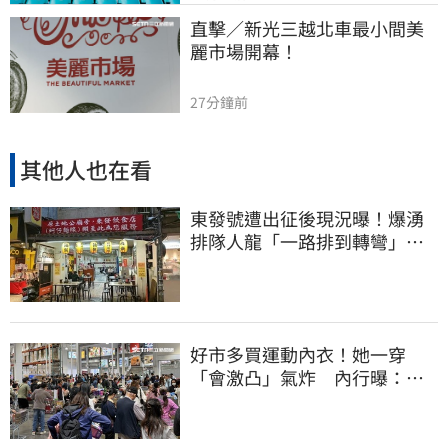
直擊／新光三越北車最小間美
麗市場開幕！
27分鐘前
其他人也在看
東發號遭出征後現況曝！爆湧
排隊人龍「一路排到轉彎」
上萬網友力挺
好市多買運動內衣！她一穿
「會激凸」氣炸 內行曝：其
實很正常