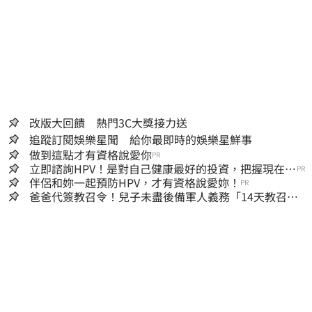
改版大回饋 熱門3C大獎接力送
追蹤訂閱娛樂星聞 給你最即時的娛樂星鮮事
做到這點才有資格說愛你
PR
立即諮詢HPV！是對自己健康最好的投資，把握現在不
PR
嫌晚！
伴侶和妳一起預防HPV，才有資格說愛妳！
PR
爸爸代簽教召令！兒子未盡後備軍人義務「14天教召不
去」換3個月刑期