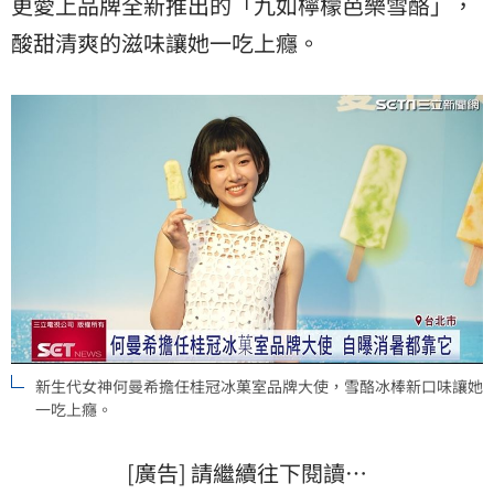
更愛上品牌全新推出的「九如檸檬芭樂雪酪」，
酸甜清爽的滋味讓她一吃上癮。
新生代女神何曼希擔任桂冠冰菓室品牌大使，雪酪冰棒新口味讓她
一吃上癮。
[廣告] 請繼續往下閱讀…