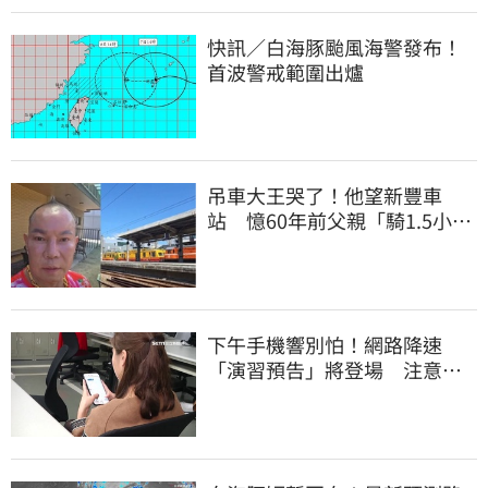
快訊／白海豚颱風海警發布！
首波警戒範圍出爐
吊車大王哭了！他望新豐車
站 憶60年前父親「騎1.5小時
單車載他圓夢」
下午手機響別怕！網路降速
「演習預告」將登場 注意事
項一覽