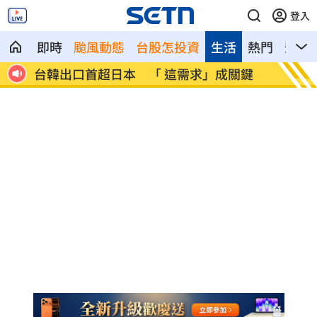
登入
即時
颱風動態
台股怎投資
生活
熱門
影音
鍵
滴管灌毒強拍謎片！宮廟男性侵傳播妹致
班鐵翔
死