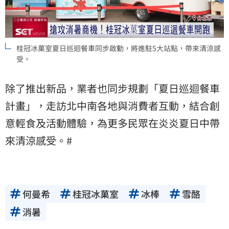
桂冠冰菓室夏日巡迴餐車同步啟動，將進駐5大站點，帶來清涼感
受。
除了推出新品，業者也同步規劃「夏日巡迴餐車
計畫」，走訪北中南各地與消費者互動，結合創
意輕食及活動體驗，為更多民眾在炎炎夏日中帶
來清涼感受。#
何曼希
桂冠冰菓室
冰棒
雪酪
消暑