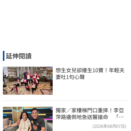
延伸閱讀
想生女兒卻連生10寶！年輕夫
妻吐1句心聲
獨家／家樓梯門口重摔！李亞
萍路邊倒地急送醫搶命 「最
新傷況」曝
(2026年08月07日)