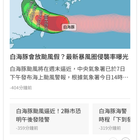
白海豚會放颱風假？最新暴風圈侵襲率曝光
白海豚颱風將在週末逼近，中央氣象署已於7日
下午發布海上颱風警報，根據氣象署今日14時暴
風圈侵襲機率，目前機率最高的是連江縣達
-404分鐘前
59%。氣象署表示，若颱風路徑持續靠近台灣，
有可能在明日下午將發布陸上警報。
白海豚颱風逼近！2縣市恐
白海豚海警　一
明午後發陸警
時程「下到發紫
-359分鐘前
-319分鐘前