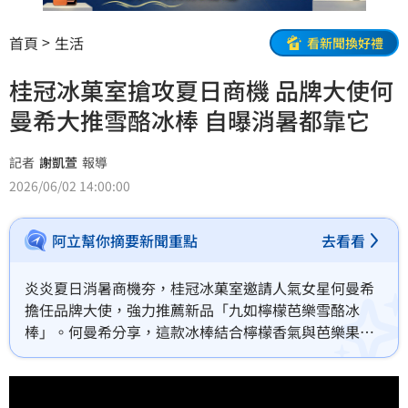
首頁
生活
看新聞換好禮
桂冠冰菓室搶攻夏日商機 品牌大使何
曼希大推雪酪冰棒 自曝消暑都靠它
記者
謝凱萱
報導
2026/06/02 14:00:00
阿立幫你摘要新聞重點
去看看
炎炎夏日消暑商機夯，桂冠冰菓室邀請人氣女星何曼希
擔任品牌大使，強力推薦新品「九如檸檬芭樂雪酪冰
棒」。何曼希分享，這款冰棒結合檸檬香氣與芭樂果
乾，酸甜清爽層次豐富，已成為她拍戲空檔的消暑首
選。