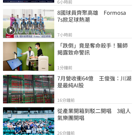
6小時前
8國球員齊聚高雄　Formosa 
7s掀足球熱潮
7小時前
「跌倒」竟是奪命殺手！醫師
揭露致命警訊
1分鐘前
7月營收衝64億　王俊強：川湖
是最純AI股
16分鐘前
從產業開箱到駁二開唱　3組人
氣樂團開唱
26分鐘前