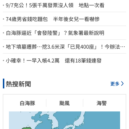
9/7充公！5張千萬發票沒人領 地點一次看
74歲男省錢吃麵包 半年後女兒一看嚇慘
白海豚逼近「會發陸警」？氣象署最新說明
地下墳墓遷葬…挖3.6米深「已見400座」！今辦法會
安撫祖先
小確幸！一早入帳4.2萬 還有18筆錢連發
熱搜新聞
更多
白海豚
颱風
海警