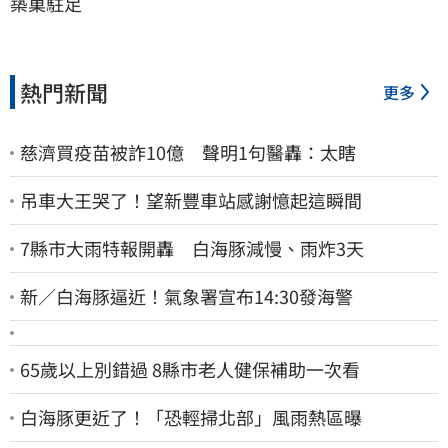
築巢駐足
熱門新聞
更多
慈濟買疫苗被詐10億 聲明1句醫轟：太瞎
吊車大王哭了！望新豐車站感謝憶起這瞬間
7縣市大雨特報開轟 白海豚減慢、雨炸3天
新／白海豚逼近！氣象署宣布14:30發海警
65歲以上別錯過 8縣市老人健保補助一次看
白海豚更近了！「恐輕掃北部」風雨熱區曝