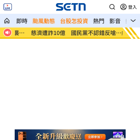
登入
即時
颱風動態
台股怎投資
熱門
影音
熱搜
襲率
慈濟遭詐10億 國民黨不認錯反嗆⋯網炸
就業意
鍋
高