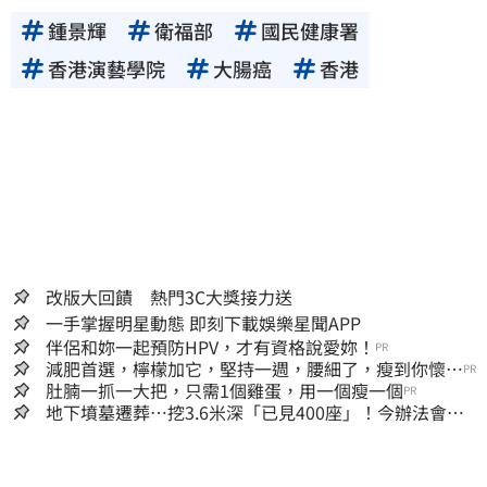
鍾景輝
衛福部
國民健康署
香港演藝學院
大腸癌
香港
改版大回饋 熱門3C大獎接力送
一手掌握明星動態 即刻下載娛樂星聞APP
伴侶和妳一起預防HPV，才有資格說愛妳！
PR
減肥首選，檸檬加它，堅持一週，腰細了，瘦到你懷疑
PR
人生
肚腩一抓一大把，只需1個雞蛋，用一個瘦一個
PR
地下墳墓遷葬…挖3.6米深「已見400座」！今辦法會安
撫祖先