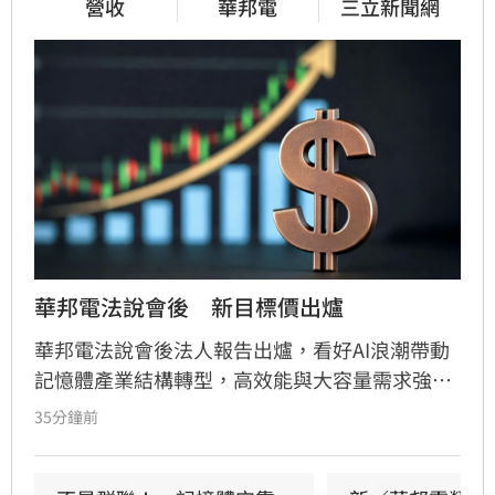
營收
華邦電
三立新聞網
華邦電法說會後　新目標價出爐
華邦電法說會後法人報告出爐，看好AI浪潮帶動
記憶體產業結構轉型，高效能與大容量需求強
勁，推升DRAM與Flash報價持續走揚。華邦電第
35分鐘前
2季獲利亮眼，毛利率衝上66.25%，每股純益達
5.40元。此外，矽電容產能滿載成為新成長引