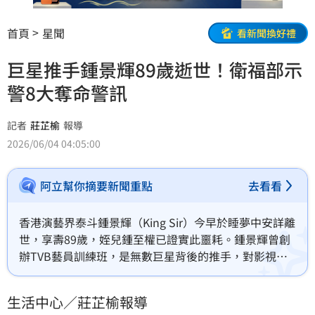
首頁
星聞
看新聞換好禮
巨星推手鍾景輝89歲逝世！衛福部示
警8大奪命警訊
記者
莊芷榆
報導
2026/06/04 04:05:00
阿立幫你摘要新聞重點
去看看
香港演藝界泰斗鍾景輝（King Sir）今早於睡夢中安詳離
世，享壽89歲，姪兒鍾至權已證實此噩耗。鍾景輝曾創
辦TVB藝員訓練班，是無數巨星背後的推手，對影視圈
貢獻卓越。由於他曾患大腸癌，此消息再度引發社會對
腸癌防治的關注。衛福部提醒，大腸癌早期症狀不明
生活中心／莊芷榆報導
顯，若出現血便、排便習慣改變或體重減輕超過兩週應