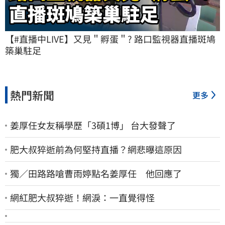
【#直播中LIVE】又見＂孵蛋＂? 路口監視器直播斑鳩
築巢駐足
熱門新聞
更多
姜厚任女友稱學歷「3碩1博」 台大發聲了
肥大叔猝逝前為何堅持直播？網悲曝這原因
獨／田路路嗆曹雨婷點名姜厚任 他回應了
網紅肥大叔猝逝！網淚：一直覺得怪