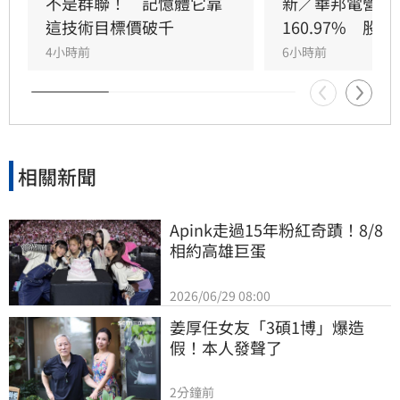
擎，公司並大幅調升2026年資本支出至395億
不是群聯！　記憶體它靠
新／華邦電營收
元，全力衝刺高雄廠擴產與先進製程。法人分析
這技術目標價破千
160.97%　股
指出，隨AI需求爆發，2027年記憶體供需缺口將
4小時前
6小時前
擴大，華邦電中長線營運看俏，兩家本土券商分
別給予200元及275元目標價，市場對其獲利爆發
力寄予厚望。提醒投資人，投資股票具備風險，
應審慎評估市場波動並自行承擔決策結果。
相關新聞
Apink走過15年粉紅奇蹟！8/8
相約高雄巨蛋
2026/06/29 08:00
姜厚任女友「3碩1博」爆造
假！本人發聲了
2分鐘前