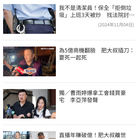
我不是清潔員！保全「拒倒垃
圾」上班3天被炒 找法院討公
道結果出爐
(2024年11月04日)
為5億商機翻臉　肥大叔插刀：
要死一起死
獨／曹雨婷爆拿工會錢買豪
宅　李亞萍發聲
直播年賺破億！肥大叔離世　