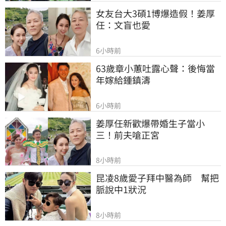
女友台大3碩1博爆造假！姜厚
任：文盲也愛
6小時前
63歲章小蕙吐露心聲：後悔當
年嫁給鍾鎮濤
6小時前
姜厚任新歡爆帶婚生子當小
三！前夫嗆正宮
8小時前
昆凌8歲愛子拜中醫為師　幫把
脈說中1狀況
8小時前