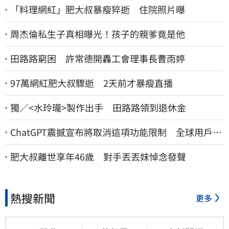
「料理網紅」肥大叔暴瘦猝逝 住院照片曝
周杰倫私生子真相曝光！孩子的親爹竟是他
田路路窮困 許常德開轟工會理事長曹雨婷
97萬網紅肥大叔驟逝 2天前才暴瘦直播
獨／<水玲瓏>製作出手 田路路領到退休金
ChatGPT震撼宣布將取消這項功能限制 全球用戶即
刻起「免費」用到飽
肥大叔離世享年46歲 對手丟丟妹悼念發聲
熱搜新聞
更多