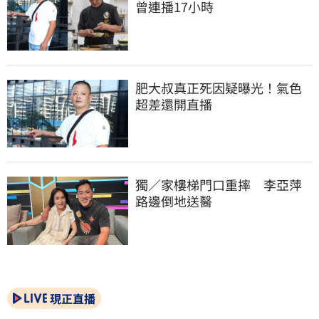
曾連播17小時
肥大叔真正死因疑曝光！氣色
超差還開直播
獨／家樓梯門口重摔　李亞萍
路邊倒地送醫
現正直播