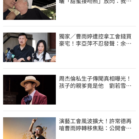
曬「甜蜜接吻照」放閃：我親
愛的老婆
獨家／曹雨婷遭控拿工會錢買
豪宅！李亞萍不忍發聲：余天
管工會都貼錢
周杰倫私生子傳聞真相曝光！
孩子的親爹竟是他 劉若雪閨
密出面全說了
演藝工會風波擴大！許常德再
嗆曹雨婷轉移焦點：公開會費
流向用途