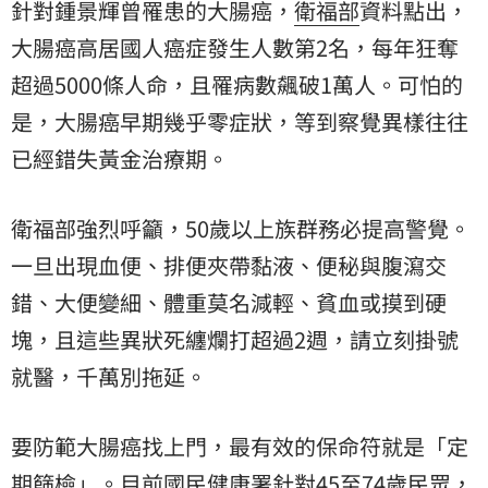
針對鍾景輝曾罹患的大腸癌，
衛福部
資料點出，
大腸癌高居國人癌症發生人數第2名，每年狂奪
超過5000條人命，且罹病數飆破1萬人。可怕的
是，大腸癌早期幾乎零症狀，等到察覺異樣往往
已經錯失黃金治療期。
衛福部強烈呼籲，50歲以上族群務必提高警覺。
一旦出現血便、排便夾帶黏液、便秘與腹瀉交
錯、大便變細、體重莫名減輕、貧血或摸到硬
塊，且這些異狀死纏爛打超過2週，請立刻掛號
就醫，千萬別拖延。
要防範大腸癌找上門，最有效的保命符就是「定
期篩檢」。目前
國民健康署
針對45至74歲民眾，