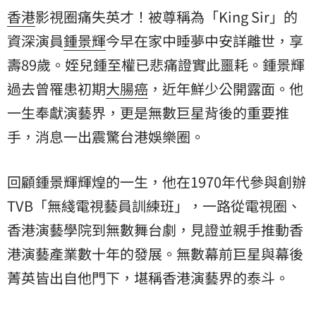
香港
影視圈痛失英才！被尊稱為「King Sir」的
資深演員
鍾景輝
今早在家中睡夢中安詳離世，享
壽89歲。姪兒鍾至權已悲痛證實此噩耗。鍾景輝
過去曾罹患初期
大腸癌
，近年鮮少公開露面。他
一生奉獻演藝界，更是無數巨星背後的重要推
手，消息一出震驚台港娛樂圈。
回顧鍾景輝輝煌的一生，他在1970年代參與創辦
TVB「無綫電視藝員訓練班」，一路從電視圈、
香港演藝學院
到無數舞台劇，見證並親手推動香
港演藝產業數十年的發展。無數幕前巨星與幕後
菁英皆出自他門下，堪稱香港演藝界的泰斗。