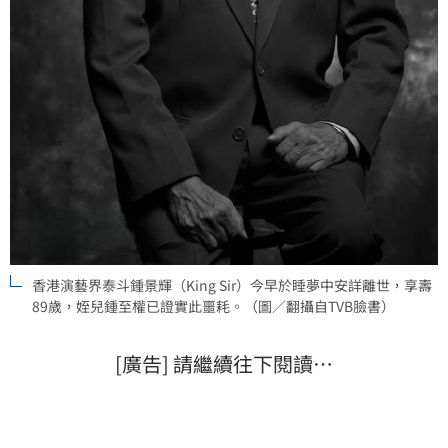
香港演藝界泰斗鍾景輝（King Sir）今早於睡夢中安詳離世，享壽
89歲，姪兒鍾至權已證實此噩耗。（圖／翻攝自TVB臉書）
[廣告] 請繼續往下閱讀…