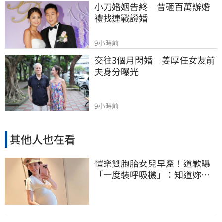
小刀婚姻告終　昔砸百萬辦婚
禮找連戰證婚
9小時前
交往3個月閃婚　姜厚任女友前
夫身分曝光
9小時前
其他人也在看
愷樂雙胞胎女兒早產！道歉曝
「一度裝呼吸機」：知道妳們
很努力