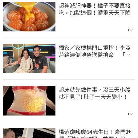
超神減肥神器！橘子不要直接
吃，加點這個！體重天天下降
PR
獨家／家樓梯門口重摔！李亞
萍路邊倒地急送醫搶命 「最
新傷況」曝
起床就先做件事，沒三天小腹
就不見了! 肚子一天天變小！
PR
楊紫瓊嗨慶64歲生日！豪門尪