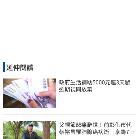
延伸閱讀
政府生活補助5000元連3天發 
逾期視同放棄
父親節悲痛辭世！前彰化市代
蔡裕昌罹肺腺癌病逝 享壽71
歲