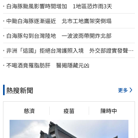
白海豚颱風影響時間增加 1地區恐炸雨3天
中颱白海豚逐漸逼近 北市工地鷹架突倒塌
白海豚勾到台灣陸地 一波波雨帶開炸北部
非洲「這國」拒絕台灣護照入境 外交部證實發聲
了：持續交涉聯繫
不喝酒竟罹脂肪肝 醫揭隱藏元凶
熱搜新聞
更多
慈濟
疫苗
陳時中