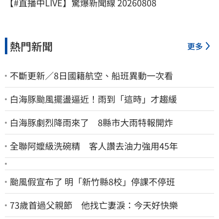
【#直播中LIVE】驚爆新聞線 20260808
熱門新聞
更多
不斷更新／8日國籍航空、船班異動一次看
白海豚颱風擺盪逼近！雨到「這時」才趨緩
白海豚劇烈降雨來了 8縣市大雨特報開炸
全聯阿嬤級洗碗精 客人讚去油力強用45年
颱風假宣布了 明「新竹縣8校」停課不停班
73歲首過父親節 他找亡妻淚：今天好快樂