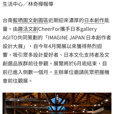
生活中心／林奇樺報導
束，目前已進入倒數一個月，主辦單位邀請民眾把握機
會前往觀展。
台南
藍晒圖文創園區
近期迎來濃厚的
日本
創作
能
量。由
趣活文創
CheerFor攜手日本gallery
AGITO共同策劃的「IMAGINE JAPAN
日本創作者
設計大展
」，自今年4月開展以來獲得熱烈迴
響，吸引眾多設計愛好者、日本文化支持者及文
創選品族群前往參觀。展覽將於6月底結束，目
前已進入倒數一個月，主辦單位邀請民眾把握機
會前往觀展。