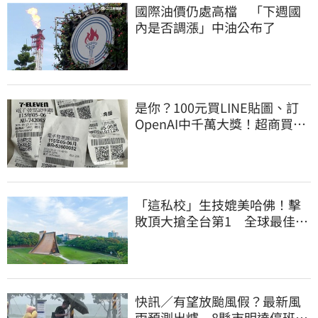
國際油價仍處高檔 「下週國
內是否調漲」中油公布了
是你？100元買LINE貼圖、訂
OpenAI中千萬大獎！超商買10
元麥香爽中200萬
「這私校」生技媲美哈佛！擊
敗頂大搶全台第1 全球最佳大
學學科榜出爐
快訊／有望放颱風假？最新風
雨預測出爐 8縣市明達停班停