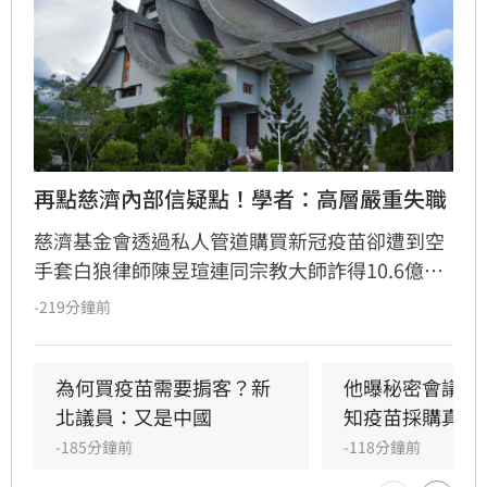
再點慈濟內部信疑點！學者：高層嚴重失職
慈濟基金會透過私人管道購買新冠疫苗卻遭到空
手套白狼律師陳昱瑄連同宗教大師詐得10.6億
元，案情曝光後引發社會熱議，紛紛質疑慈濟被
-219分鐘前
詐騙十億怎麼如此淡定。雖然慈濟已經聲明，又
發出內部信，但學者沈榮欽指出，慈濟的每次解
釋都暴露更多疑點，「慈濟的管理階層嚴重失
為何買疫苗需要掮客？新
他曝秘密會議：
職」。他還指出其中一段關於疫苗採購價格的內
北議員：又是中國
知疫苗採購真相
容根本不是事實，「我不知道為何慈濟高層能夠
-185分鐘前
-118分鐘前
說出這段話」。