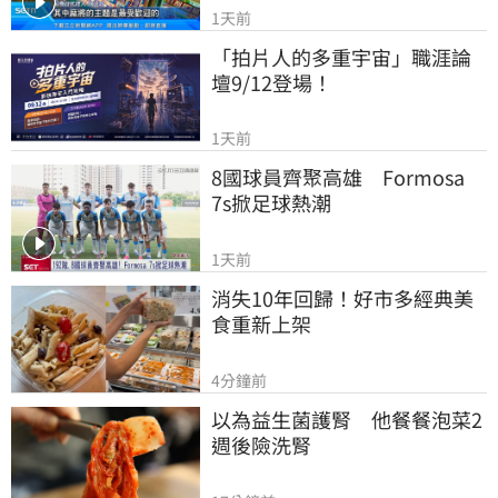
1天前
「拍片人的多重宇宙」職涯論
壇9/12登場！
1天前
8國球員齊聚高雄　Formosa 
7s掀足球熱潮
1天前
消失10年回歸！好市多經典美
食重新上架
4分鐘前
以為益生菌護腎　他餐餐泡菜2
週後險洗腎