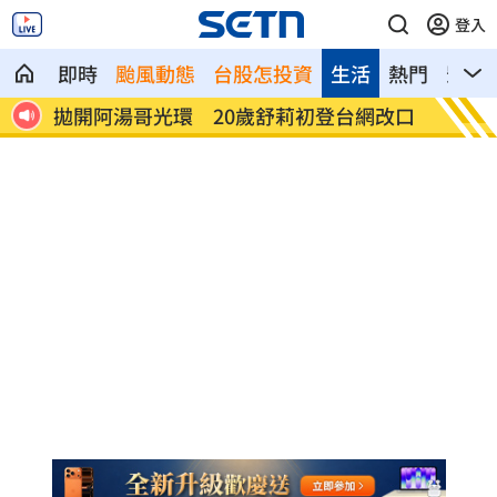
登入
即時
颱風動態
台股怎投資
生活
熱門
影音
熱
拋開阿湯哥光環 20歲舒莉初登台網改口
新／永
歲