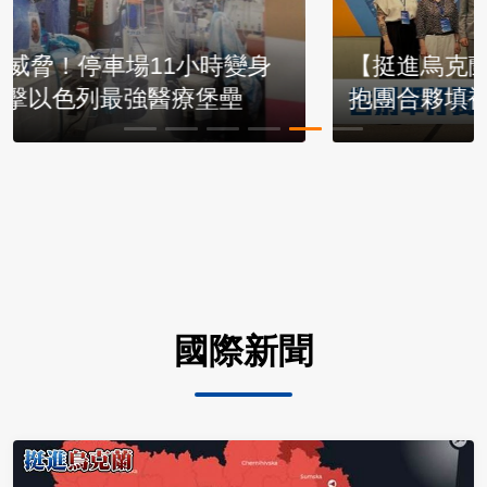
【挺進烏克蘭6】貿易額狂飆6成！台廠
抱團合夥填補缺口！
國際新聞