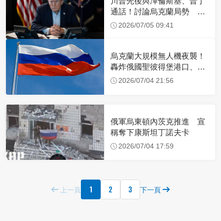
川普先後與澤倫斯基、普丁
通話！討論烏克蘭局勢 談
話內容曝光
2026/07/05 09:41
烏克蘭大規模無人機夜襲！
轟炸俄國聖彼得堡港口、石
油設施
2026/07/04 21:56
俄軍烏東頓內茨克推進 宣
稱奪下康斯坦丁諾夫卡
2026/07/04 17:59
1
2
3
上一頁
下一頁