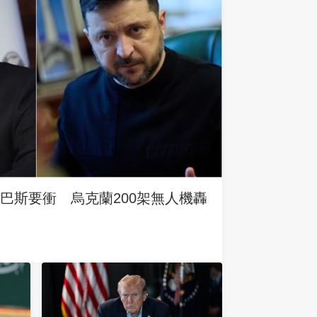
巴斯要衝 烏克蘭200架無人機轟