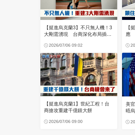
【挺進烏克蘭3】不只無人機！3
【挺
大剛需湧現 台商深化布局插旗
應
東歐
2026/07/06 09:02
20
【挺進烏克蘭1】世紀工程！台
美
商搶攻重建千億鎂大餅
晤
2026/07/06 09:00
20