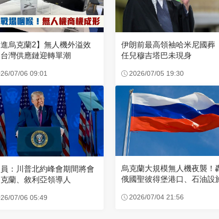
進烏克蘭2】無人機外溢效
伊朗前最高領袖哈米尼國葬
 台灣供應鏈迎轉單潮
任兒穆吉塔巴未現身
26/07/06 09:01
2026/07/05 19:30
烏克蘭大規模無人機夜襲！
官員：川普北約峰會期間將會
俄國聖彼得堡港口、石油設
烏克蘭、敘利亞領導人
2026/07/04 21:56
26/07/06 05:49