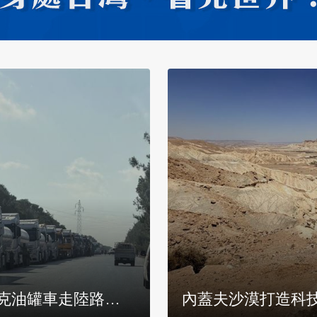
小鎮居民：韌性早
曾遭60火箭彈威脅