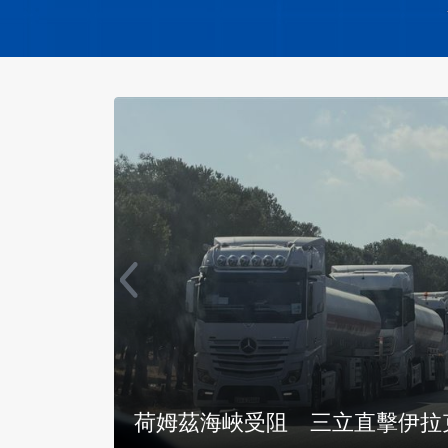
強震延
撤離一年半重返家園 以黎邊境