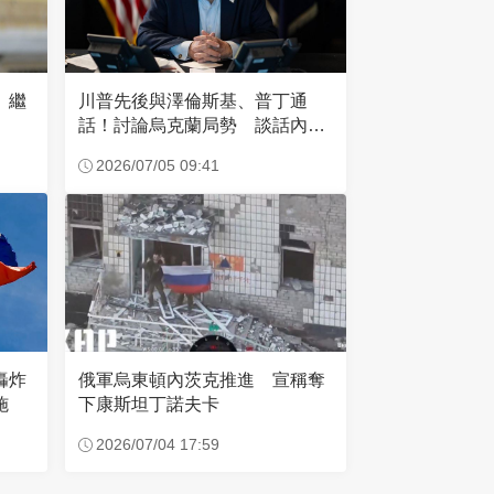
 繼
川普先後與澤倫斯基、普丁通
話！討論烏克蘭局勢 談話內容
曝光
2026/07/05 09:41
俄軍烏東頓內茨克推進 宣稱奪
轟炸
下康斯坦丁諾夫卡
施
2026/07/04 17:59