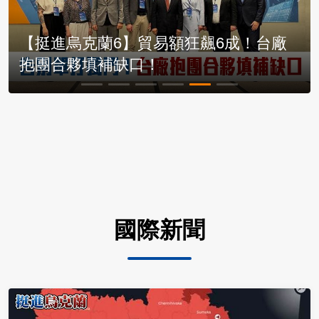
【挺進烏克蘭6】貿易額狂飆6成！台廠
抱團合夥填補缺口！
國際新聞