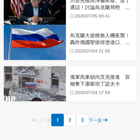
川普先後與澤倫斯基、普丁
通話！討論烏克蘭局勢 談
話內容曝光
2026/07/05 09:41
烏克蘭大規模無人機夜襲！
轟炸俄國聖彼得堡港口、石
油設施
2026/07/04 21:56
俄軍烏東頓內茨克推進 宣
稱奪下康斯坦丁諾夫卡
2026/07/04 17:59
1
2
3
上一頁
下一頁