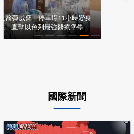
【挺進烏克蘭6】貿易額狂飆6成！台廠
抱團合夥填補缺口！
國際新聞