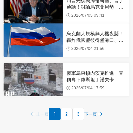
川普先後與澤倫斯基、普丁
通話！討論烏克蘭局勢 談
話內容曝光
2026/07/05 09:41
烏克蘭大規模無人機夜襲！
轟炸俄國聖彼得堡港口、石
油設施
2026/07/04 21:56
俄軍烏東頓內茨克推進 宣
稱奪下康斯坦丁諾夫卡
2026/07/04 17:59
1
2
3
上一頁
下一頁