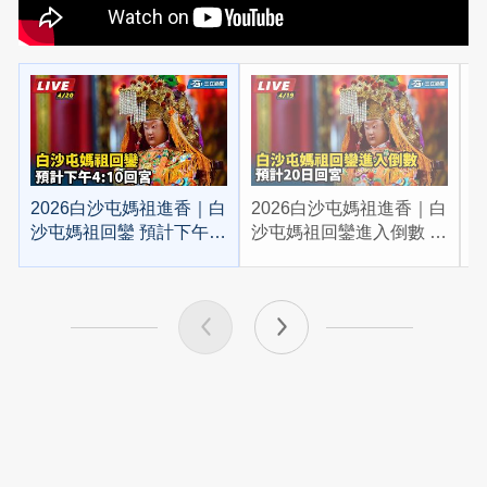
2026白沙屯媽祖進香｜白
2026白沙屯媽祖進香｜白
2
沙屯媽祖回鑾 預計下午
沙屯媽祖回鑾進入倒數 預
4:10回宮
計20日回宮