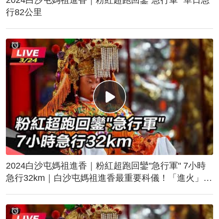
行82公里
2024白沙屯媽祖進香｜粉紅超跑回鑾"急行軍" 7小時
急行32km｜白沙屯媽祖進香最重要科儀！「進火」儀
式後起駕回鑾