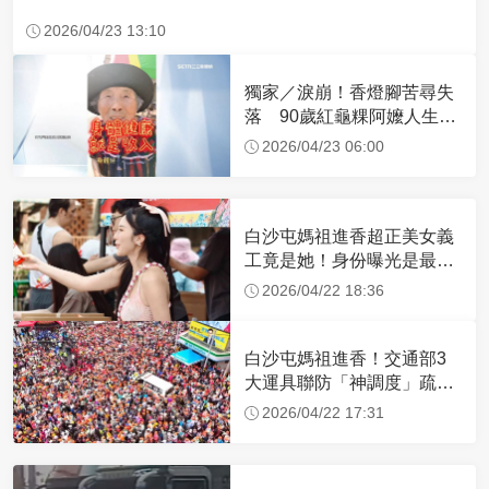
2026/04/23 13:10
獨家／淚崩！香燈腳苦尋失
落 90歲紅龜粿阿嬤人生謝
幕
2026/04/23 06:00
白沙屯媽祖進香超正美女義
工竟是她！身份曝光是最美
禮生 一輩子不結婚
2026/04/22 18:36
白沙屯媽祖進香！交通部3
大運具聯防「神調度」疏運
32.1萬創新高
2026/04/22 17:31