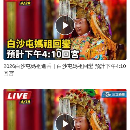
2026白沙屯媽祖進香｜白沙屯媽祖回鑾 預計下午4:10
回宮