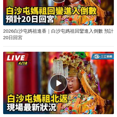
2026白沙屯媽祖進香｜白沙屯媽祖回鑾進入倒數 預計
20日回宮