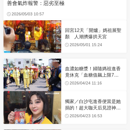
善會氣炸報警：惡劣至極
2026/05/03 10:57
回宮12天「開爐」媽祖展聖
顏 人潮擠爆拱天宮
2026/05/01 15:24
血濃如糖漿！婦隨媽祖進香
竟休克「血糖值飆上限7
倍」 醫曝原因
2026/04/24 11:16
獨家／白沙屯進香便當是她
捐的！超大咖天后見證神
蹟 一靠近媽祖就爆哭
2026/04/23 16:53