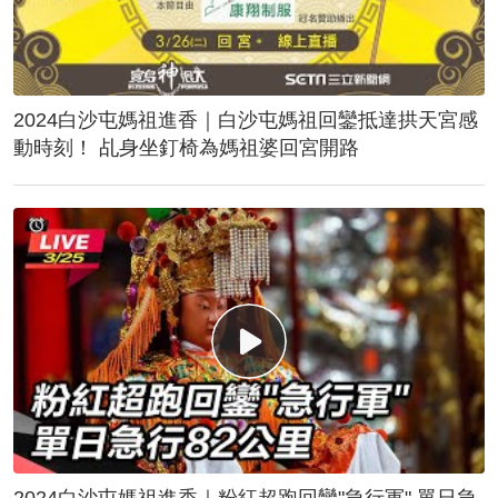
2024白沙屯媽祖進香｜白沙屯媽祖回鑾抵達拱天宮感
動時刻！ 乩身坐釘椅為媽祖婆回宮開路
2024白沙屯媽祖進香｜粉紅超跑回鑾"急行軍" 單日急