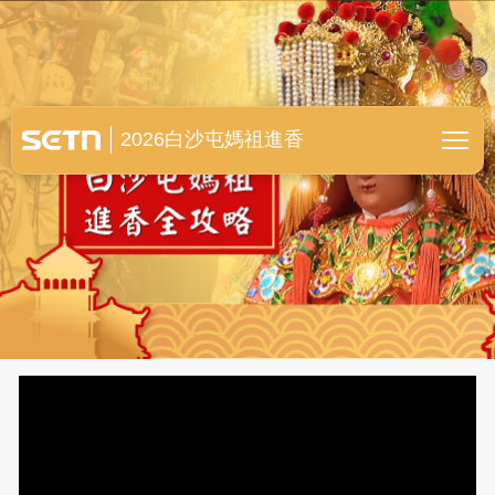
白沙屯媽祖進香全紀錄
2026白沙屯媽祖進香