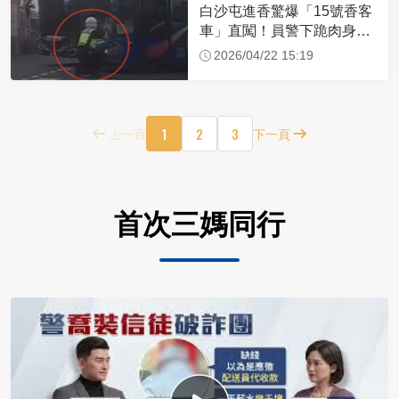
白沙屯進香驚爆「15號香客
車」直闖！員警下跪肉身擋
車：讓行人先過
2026/04/22 15:19
1
2
3
上一頁
下一頁
首次三媽同行