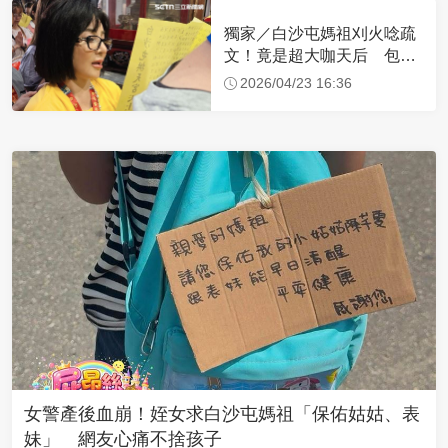
獨家／白沙屯媽祖刈火唸疏
文！竟是超大咖天后 包尿
布忍尿5小時不喊累
2026/04/23 16:36
女警產後血崩！姪女求白沙屯媽祖「保佑姑姑、表
妹」 網友心痛不捨孩子