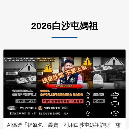
2026白沙屯媽祖
AI偽造「福氣包」義賣！利用白沙屯媽祖詐財 慈