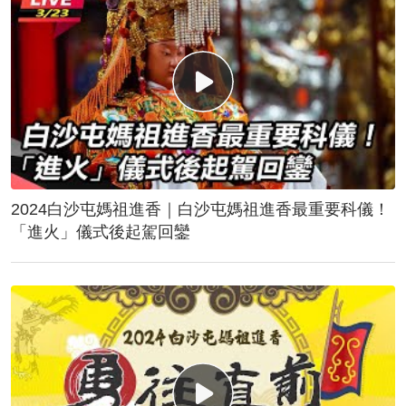
2024白沙屯媽祖進香｜白沙屯媽祖進香最重要科儀！
「進火」儀式後起駕回鑾