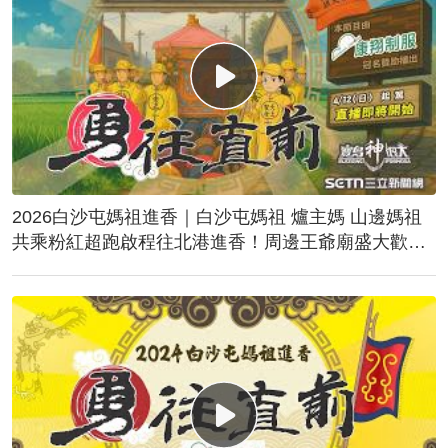
2026白沙屯媽祖進香｜白沙屯媽祖 爐主媽 山邊媽祖
共乘粉紅超跑啟程往北港進香！周邊王爺廟盛大歡
送！