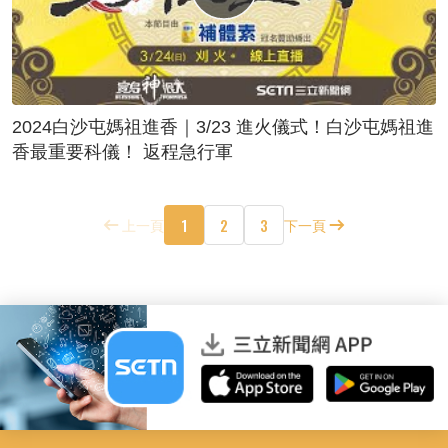
2024白沙屯媽祖進香｜3/23 進火儀式！白沙屯媽祖進
香最重要科儀！ 返程急行軍
1
2
3
上一頁
下一頁