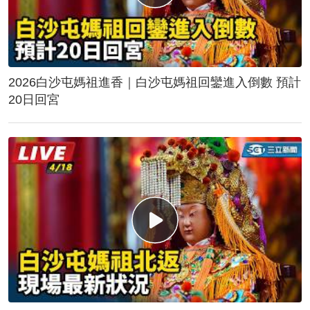
2026白沙屯媽祖進香｜白沙屯媽祖回鑾進入倒數 預計
20日回宮