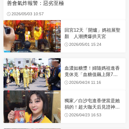
善會氣炸報警：惡劣至極
2026/05/03 10:57
回宮12天「開爐」媽祖展聖
顏 人潮擠爆拱天宮
2026/05/01 15:24
血濃如糖漿！婦隨媽祖進香
竟休克「血糖值飆上限7
倍」 醫曝原因
2026/04/24 11:16
獨家／白沙屯進香便當是她
捐的！超大咖天后見證神
蹟 一靠近媽祖就爆哭
2026/04/23 16:53