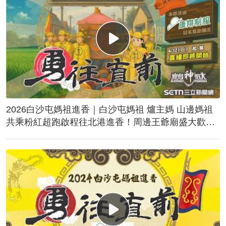
2026白沙屯媽祖進香｜白沙屯媽祖 爐主媽 山邊媽祖
共乘粉紅超跑啟程往北港進香！周邊王爺廟盛大歡
送！