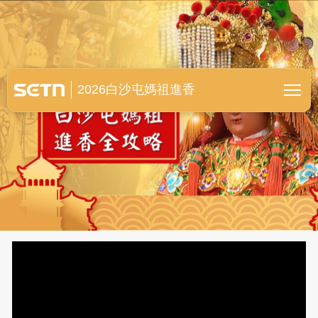
白沙屯媽祖進香全紀錄
2026白沙屯媽祖進香