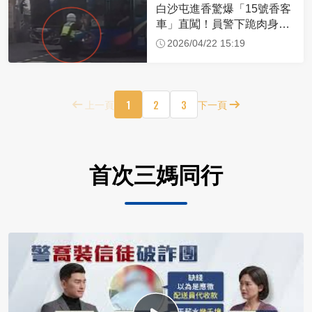
白沙屯進香驚爆「15號香客
車」直闖！員警下跪肉身擋
車：讓行人先過
2026/04/22 15:19
1
2
3
上一頁
下一頁
首次三媽同行