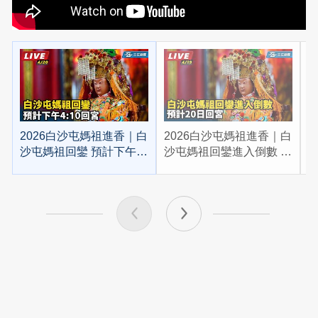
2026白沙屯媽祖進香｜白
2026白沙屯媽祖進香｜白
2
沙屯媽祖回鑾 預計下午
沙屯媽祖回鑾進入倒數 預
4:10回宮
計20日回宮