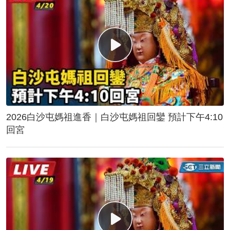
2026白沙屯媽祖進香｜白沙屯媽祖回鑾 預計下午4:10
回宮