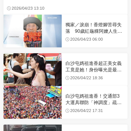
2026/04/23 13:10
獨家／淚崩！香燈腳苦尋失
落 90歲紅龜粿阿嬤人生謝
幕
2026/04/23 06:00
白沙屯媽祖進香超正美女義
工竟是她！身份曝光是最美
禮生 一輩子不結婚
2026/04/22 18:36
白沙屯媽祖進香！交通部3
大運具聯防「神調度」疏運
32.1萬創新高
2026/04/22 17:31