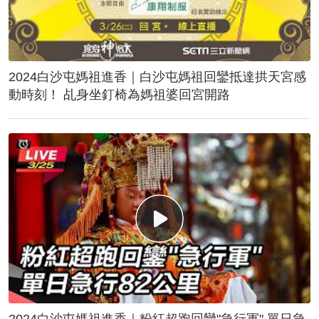
2024白沙屯媽祖進香｜白沙屯媽祖回鑾抵達拱天宮感
動時刻！ 乩身坐釘椅為媽祖婆回宮開路
2024白沙屯媽祖進香｜粉紅超跑回鑾"急行軍" 單日急