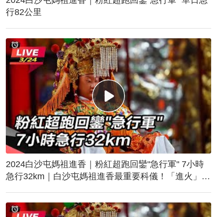
行82公里
2024白沙屯媽祖進香｜粉紅超跑回鑾"急行軍" 7小時
急行32km｜白沙屯媽祖進香最重要科儀！「進火」儀
式後起駕回鑾