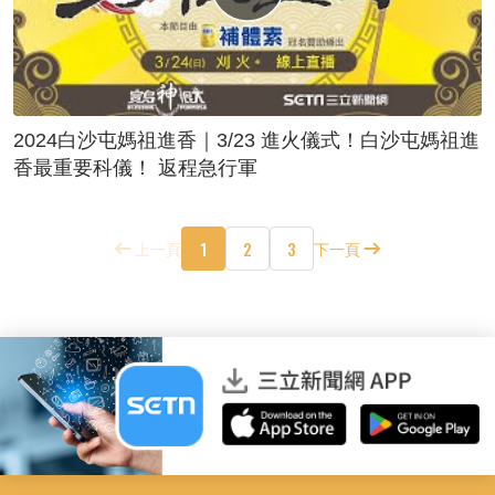
2024白沙屯媽祖進香｜3/23 進火儀式！白沙屯媽祖進
香最重要科儀！ 返程急行軍
1
2
3
上一頁
下一頁