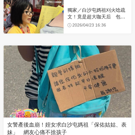
獨家／白沙屯媽祖刈火唸疏
文！竟是超大咖天后 包尿
布忍尿5小時不喊累
2026/04/23 16:36
女警產後血崩！姪女求白沙屯媽祖「保佑姑姑、表
妹」 網友心痛不捨孩子