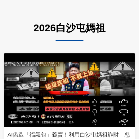
2026白沙屯媽祖
AI偽造「福氣包」義賣！利用白沙屯媽祖詐財 慈