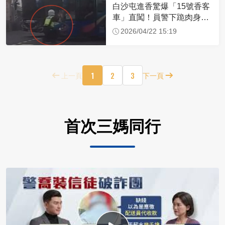
白沙屯進香驚爆「15號香客
車」直闖！員警下跪肉身擋
車：讓行人先過
2026/04/22 15:19
1
2
3
上一頁
下一頁
首次三媽同行