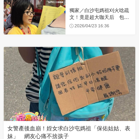
獨家／白沙屯媽祖刈火唸疏
文！竟是超大咖天后 包尿
布忍尿5小時不喊累
2026/04/23 16:36
女警產後血崩！姪女求白沙屯媽祖「保佑姑姑、表
妹」 網友心痛不捨孩子