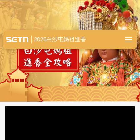
白沙屯媽祖進香全紀錄
2026白沙屯媽祖進香