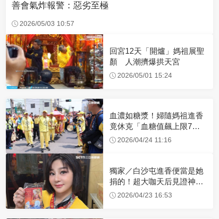
善會氣炸報警：惡劣至極
2026/05/03 10:57
回宮12天「開爐」媽祖展聖
顏 人潮擠爆拱天宮
2026/05/01 15:24
血濃如糖漿！婦隨媽祖進香
竟休克「血糖值飆上限7
倍」 醫曝原因
2026/04/24 11:16
獨家／白沙屯進香便當是她
捐的！超大咖天后見證神
蹟 一靠近媽祖就爆哭
2026/04/23 16:53