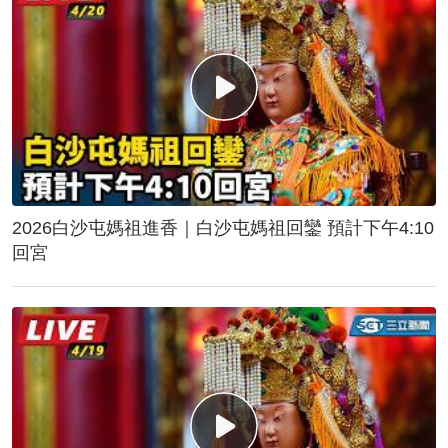
2026白沙屯媽祖進香｜白沙屯媽祖回鑾 預計下午4:10
回宮