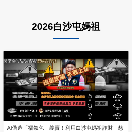
2026白沙屯媽祖
AI偽造「福氣包」義賣！利用白沙屯媽祖詐財 慈