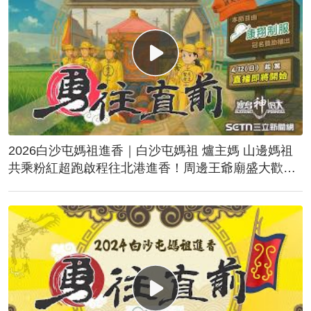
2026白沙屯媽祖進香｜白沙屯媽祖 爐主媽 山邊媽祖
共乘粉紅超跑啟程往北港進香！周邊王爺廟盛大歡
送！