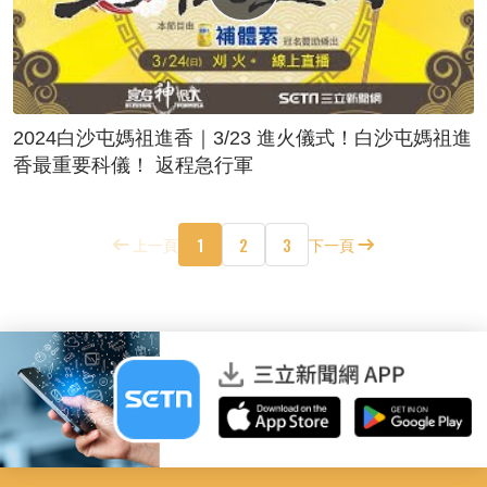
2024白沙屯媽祖進香｜3/23 進火儀式！白沙屯媽祖進
香最重要科儀！ 返程急行軍
1
2
3
上一頁
下一頁