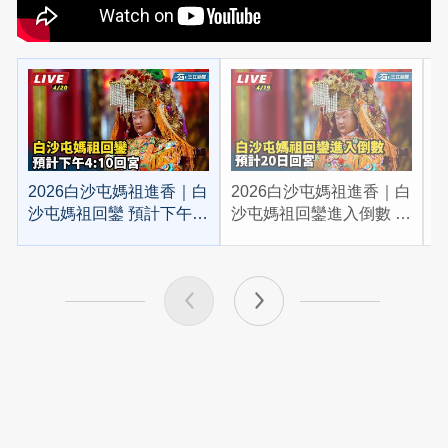
2026白沙屯媽祖進香｜白
2026白沙屯媽祖進香｜白
2
沙屯媽祖回鑾 預計下午
沙屯媽祖回鑾進入倒數 預
4:10回宮
計20日回宮