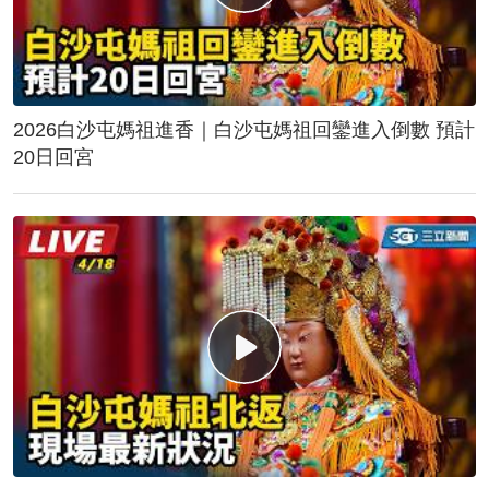
2026白沙屯媽祖進香｜白沙屯媽祖回鑾進入倒數 預計
20日回宮