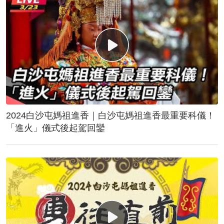
2024白沙屯媽祖進香｜白沙屯媽祖進香最重要科儀！
「進火」儀式後起駕回鑾