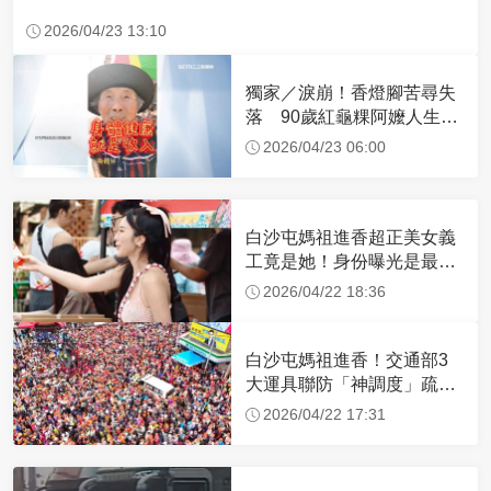
2026/04/23 13:10
獨家／淚崩！香燈腳苦尋失
落 90歲紅龜粿阿嬤人生謝
幕
2026/04/23 06:00
白沙屯媽祖進香超正美女義
工竟是她！身份曝光是最美
禮生 一輩子不結婚
2026/04/22 18:36
白沙屯媽祖進香！交通部3
大運具聯防「神調度」疏運
32.1萬創新高
2026/04/22 17:31