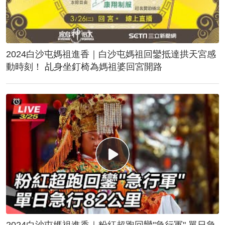
2024白沙屯媽祖進香｜白沙屯媽祖回鑾抵達拱天宮感
動時刻！ 乩身坐釘椅為媽祖婆回宮開路
2024白沙屯媽祖進香｜粉紅超跑回鑾"急行軍" 單日急