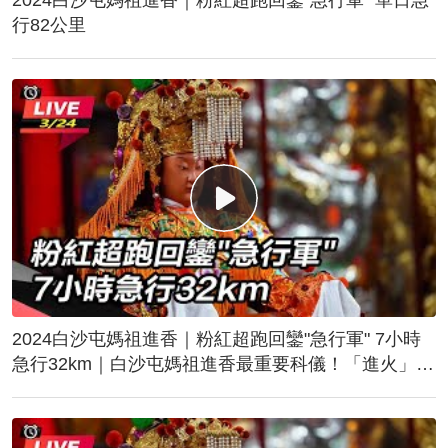
行82公里
2024白沙屯媽祖進香｜粉紅超跑回鑾"急行軍" 7小時
急行32km｜白沙屯媽祖進香最重要科儀！「進火」儀
式後起駕回鑾