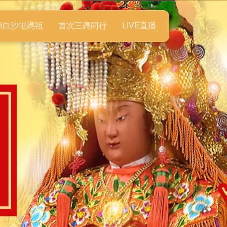
26白沙屯媽祖
首次三媽同行
LIVE直播