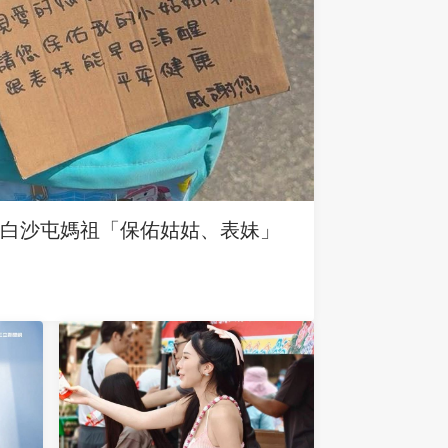
求白沙屯媽祖「保佑姑姑、表妹」