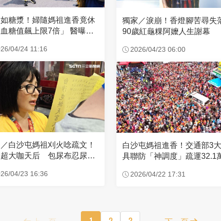
濃如糖漿！婦隨媽祖進香竟休
獨家／淚崩！香燈腳苦尋
血糖值飆上限7倍」 醫曝原
90歲紅龜粿阿嬤人生謝幕
26/04/24 11:16
2026/04/23 06:00
家／白沙屯媽祖刈火唸疏文！
白沙屯媽祖進香！交通部3
超大咖天后 包尿布忍尿5
具聯防「神調度」疏運32.1
時不喊累
新高
26/04/23 16:36
2026/04/22 17:31
上一頁
1
2
3
下一頁