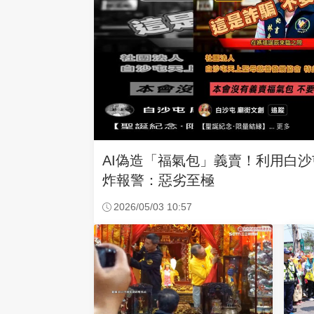
AI偽造「福氣包」義賣！利用白
炸報警：惡劣至極
2026/05/03 10:57