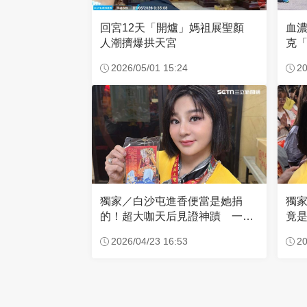
回宮12天「開爐」媽祖展聖顏
血
人潮擠爆拱天宮
克「
因
2026/05/01 15:24
20
獨家／白沙屯進香便當是她捐
獨
的！超大咖天后見證神蹟 一靠
竟是
近媽祖就爆哭
小
2026/04/23 16:53
20