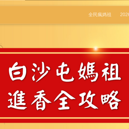
全民瘋媽祖
20