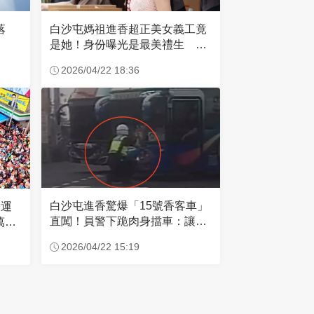
失落
白沙屯媽祖進香超正美女義工竟
是她！身份曝光是最美禮生 一
輩子不結婚
2026/04/22 18:36
白沙屯進香驚爆「15號香客車」
大運
直闖！員警下跪肉身擋車：讓行
萬創
人先過
2026/04/22 15:19