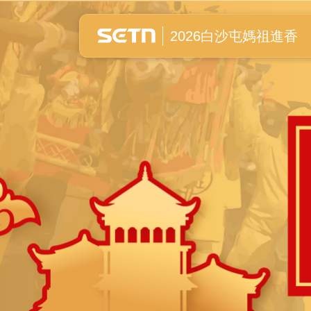
白沙屯媽祖進香全紀錄
2026白沙屯媽祖進香