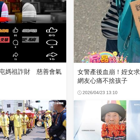
沙屯媽祖詐財 慈善會氣
女警產後血崩！姪女
網友心痛不捨孩子
2026/04/23 13:10