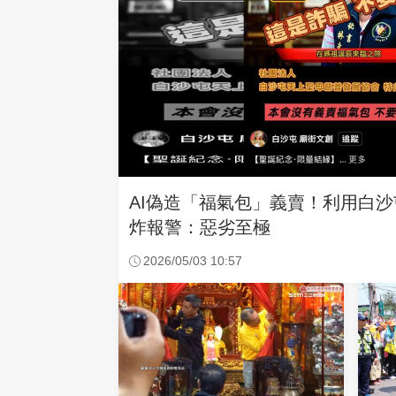
AI偽造「福氣包」義賣！利用白
炸報警：惡劣至極
2026/05/03 10:57