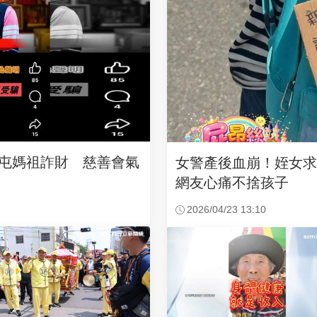
沙屯媽祖詐財 慈善會氣
女警產後血崩！姪女
網友心痛不捨孩子
2026/04/23 13:10