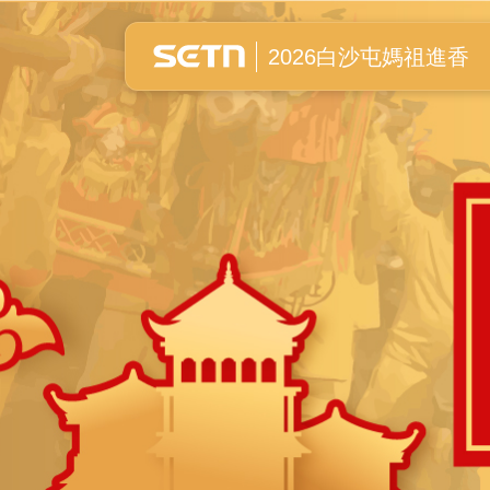
白沙屯媽祖進香全紀錄
2026白沙屯媽祖進香