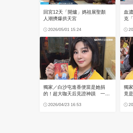
回宮12天「開爐」媽祖展聖顏
血
人潮擠爆拱天宮
克「
因
2026/05/01 15:24
20
獨家／白沙屯進香便當是她捐
獨
的！超大咖天后見證神蹟 一靠
竟是
近媽祖就爆哭
小
2026/04/23 16:53
20