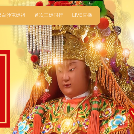
26白沙屯媽祖
首次三媽同行
LIVE直播