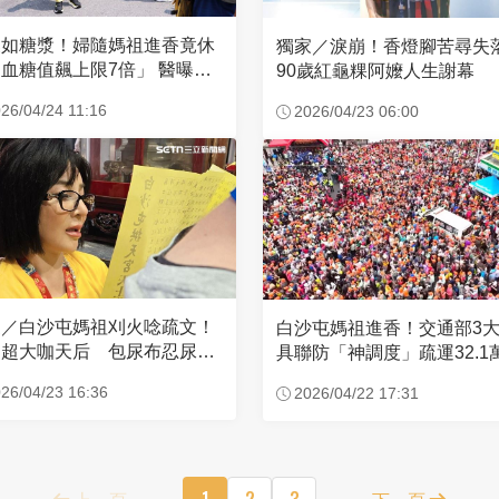
濃如糖漿！婦隨媽祖進香竟休
獨家／淚崩！香燈腳苦尋
血糖值飆上限7倍」 醫曝原
90歲紅龜粿阿嬤人生謝幕
26/04/24 11:16
2026/04/23 06:00
家／白沙屯媽祖刈火唸疏文！
白沙屯媽祖進香！交通部3
超大咖天后 包尿布忍尿5
具聯防「神調度」疏運32.1
時不喊累
新高
26/04/23 16:36
2026/04/22 17:31
上一頁
1
2
3
下一頁