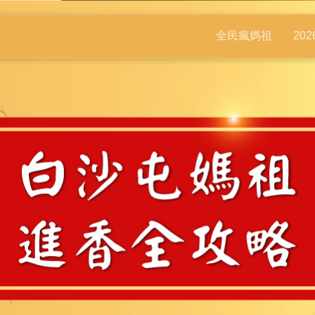
全民瘋媽祖
20