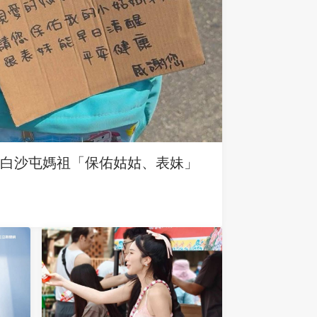
求白沙屯媽祖「保佑姑姑、表妹」