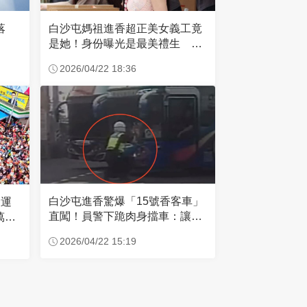
失落
白沙屯媽祖進香超正美女義工竟
是她！身份曝光是最美禮生 一
輩子不結婚
2026/04/22 18:36
白沙屯進香驚爆「15號香客車」
大運
直闖！員警下跪肉身擋車：讓行
萬創
人先過
2026/04/22 15:19