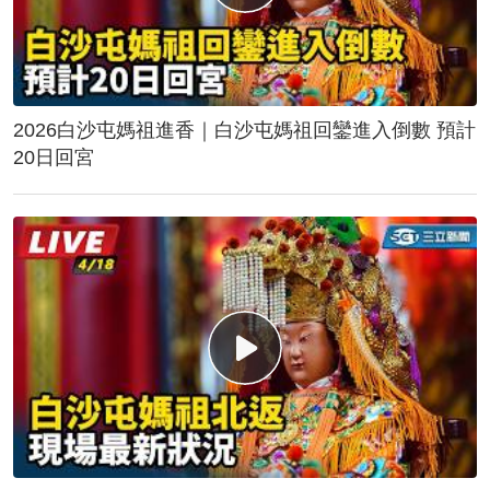
2026白沙屯媽祖進香｜白沙屯媽祖回鑾進入倒數 預計
20日回宮