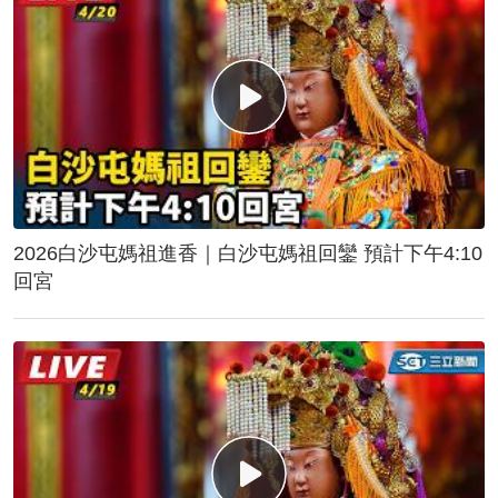
2026白沙屯媽祖進香｜白沙屯媽祖回鑾 預計下午4:10
回宮