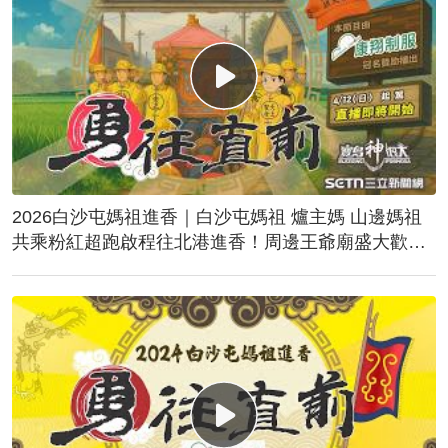
2026白沙屯媽祖進香｜白沙屯媽祖 爐主媽 山邊媽祖
共乘粉紅超跑啟程往北港進香！周邊王爺廟盛大歡
送！