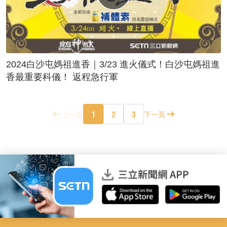
2024白沙屯媽祖進香｜3/23 進火儀式！白沙屯媽祖進
香最重要科儀！ 返程急行軍
1
2
3
上一頁
下一頁