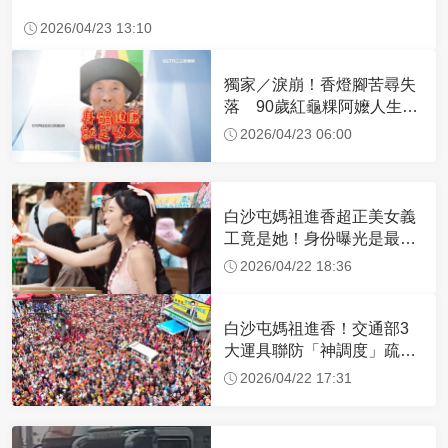
2026/04/23 13:10
獨家／淚崩！香燈腳苦尋失
落 90歲紅龜粿阿嬤人生謝
幕
2026/04/23 06:00
白沙屯媽祖進香超正美女義
工竟是她！身份曝光是最美
禮生 一輩子不結婚
2026/04/22 18:36
白沙屯媽祖進香！交通部3
大運具聯防「神調度」疏運
32.1萬創新高
2026/04/22 17:31