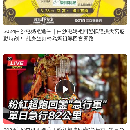
2024白沙屯媽祖進香｜白沙屯媽祖回鑾抵達拱天宮感
動時刻！ 乩身坐釘椅為媽祖婆回宮開路
2024白沙屯媽祖進香｜粉紅超跑回鑾"急行軍" 單日急