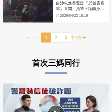
白沙屯進香驚爆「15號香客
車」直闖！員警下跪肉身擋
車：讓行人先過
2026/04/22 15:19
1
2
3
上一頁
下一頁
首次三媽同行