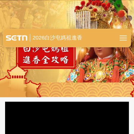
白沙屯媽祖進香全紀錄
2026白沙屯媽祖進香