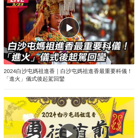
2024白沙屯媽祖進香｜白沙屯媽祖進香最重要科儀！
「進火」儀式後起駕回鑾