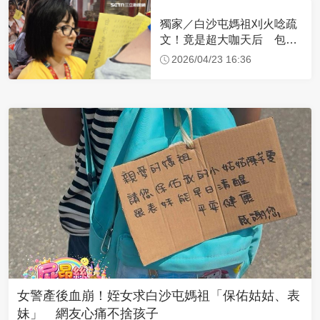
獨家／白沙屯媽祖刈火唸疏
文！竟是超大咖天后 包尿
布忍尿5小時不喊累
2026/04/23 16:36
女警產後血崩！姪女求白沙屯媽祖「保佑姑姑、表
妹」 網友心痛不捨孩子