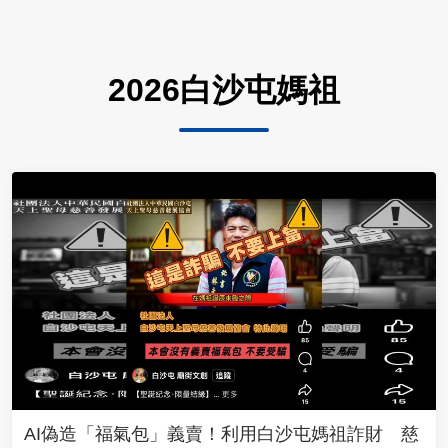
2026白沙屯媽祖
AI偽造「福氣包」義賣！利用白沙屯媽祖詐財 慈