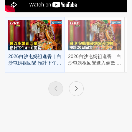
2026白沙屯媽祖進香｜白
2026白沙屯媽祖進香｜白
2
沙屯媽祖回鑾 預計下午
沙屯媽祖回鑾進入倒數 預
4:10回宮
計20日回宮