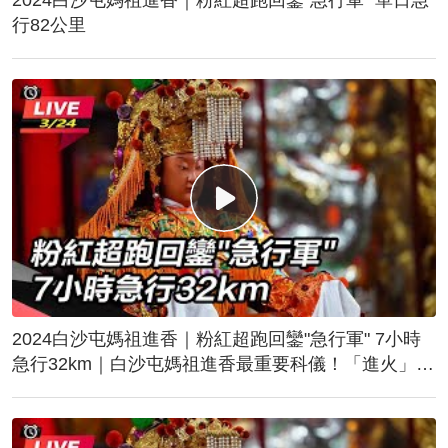
行82公里
2024白沙屯媽祖進香｜粉紅超跑回鑾"急行軍" 7小時
急行32km｜白沙屯媽祖進香最重要科儀！「進火」儀
式後起駕回鑾