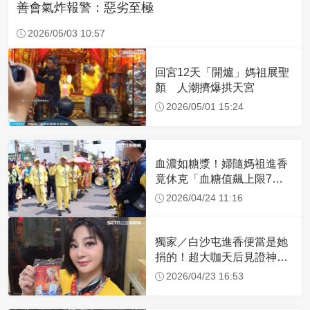
善會氣炸報警：惡劣至極
2026/05/03 10:57
回宮12天「開爐」媽祖展聖
顏 人潮擠爆拱天宮
2026/05/01 15:24
血濃如糖漿！婦隨媽祖進香
竟休克「血糖值飆上限7
倍」 醫曝原因
2026/04/24 11:16
獨家／白沙屯進香便當是她
捐的！超大咖天后見證神
蹟 一靠近媽祖就爆哭
2026/04/23 16:53