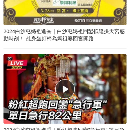
2024白沙屯媽祖進香｜白沙屯媽祖回鑾抵達拱天宮感
動時刻！ 乩身坐釘椅為媽祖婆回宮開路
2024白沙屯媽祖進香｜粉紅超跑回鑾"急行軍" 單日急