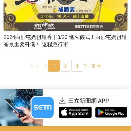
2024白沙屯媽祖進香｜3/23 進火儀式！白沙屯媽祖進
香最重要科儀！ 返程急行軍
1
2
3
上一頁
下一頁