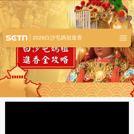
白沙屯媽祖進香全紀錄
2026白沙屯媽祖進香