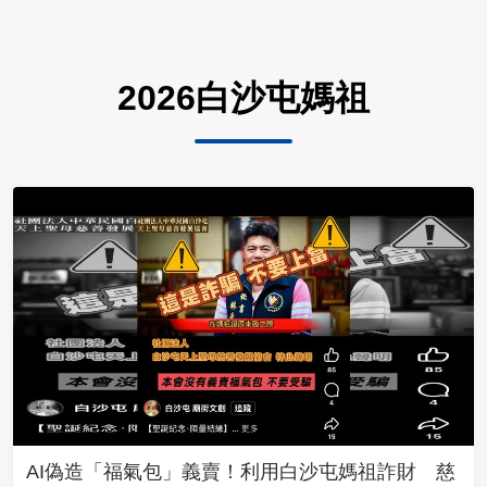
2026白沙屯媽祖
AI偽造「福氣包」義賣！利用白沙屯媽祖詐財 慈