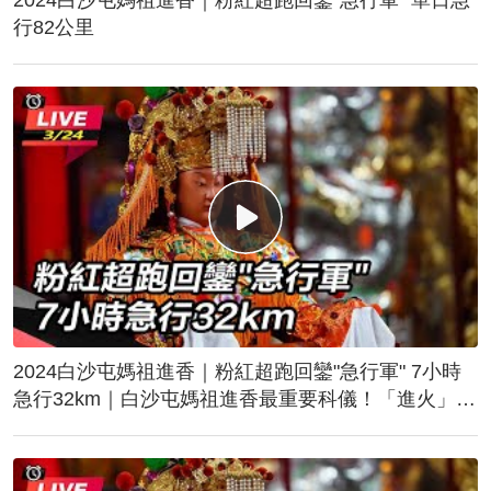
行82公里
2024白沙屯媽祖進香｜粉紅超跑回鑾"急行軍" 7小時
急行32km｜白沙屯媽祖進香最重要科儀！「進火」儀
式後起駕回鑾