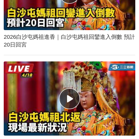
2026白沙屯媽祖進香｜白沙屯媽祖回鑾進入倒數 預計
20日回宮