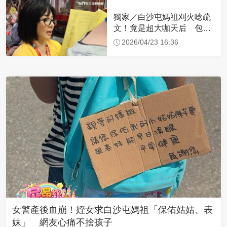
獨家／白沙屯媽祖刈火唸疏
文！竟是超大咖天后 包尿
布忍尿5小時不喊累
2026/04/23 16:36
女警產後血崩！姪女求白沙屯媽祖「保佑姑姑、表
妹」 網友心痛不捨孩子