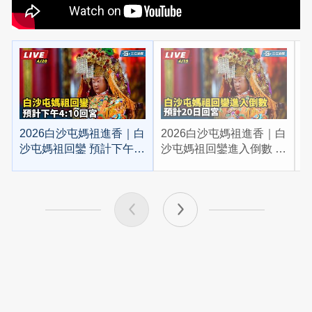
2026白沙屯媽祖進香｜白
2026白沙屯媽祖進香｜白
2
沙屯媽祖回鑾 預計下午
沙屯媽祖回鑾進入倒數 預
4:10回宮
計20日回宮