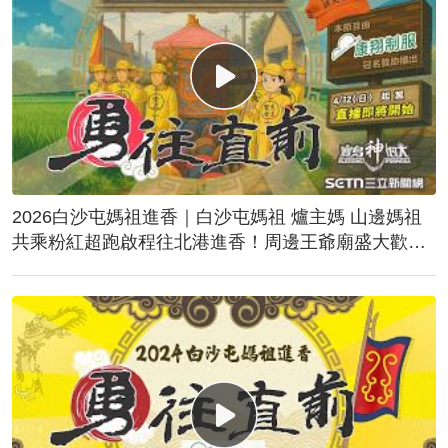
2026白沙屯媽祖進香｜白沙屯媽祖 爐主媽 山邊媽祖
共乘粉紅超跑啟程往北港進香！周邊王爺廟盛大歡
送！