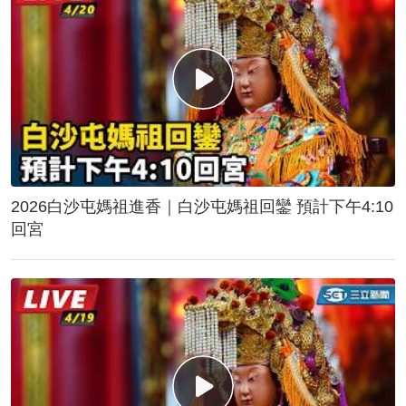
2026白沙屯媽祖進香｜白沙屯媽祖回鑾 預計下午4:10
回宮