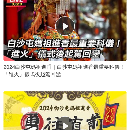
2024白沙屯媽祖進香｜白沙屯媽祖進香最重要科儀！
「進火」儀式後起駕回鑾