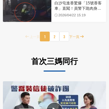
白沙屯進香驚爆「15號香客
車」直闖！員警下跪肉身擋
車：讓行人先過
2026/04/22 15:19
1
2
3
上一頁
下一頁
首次三媽同行