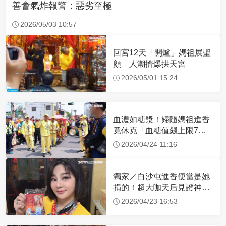
善會氣炸報警：惡劣至極
2026/05/03 10:57
回宮12天「開爐」媽祖展聖
顏 人潮擠爆拱天宮
2026/05/01 15:24
血濃如糖漿！婦隨媽祖進香
竟休克「血糖值飆上限7
倍」 醫曝原因
2026/04/24 11:16
獨家／白沙屯進香便當是她
捐的！超大咖天后見證神
蹟 一靠近媽祖就爆哭
2026/04/23 16:53