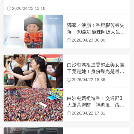
2026/04/23 13:10
獨家／淚崩！香燈腳苦尋失
落 90歲紅龜粿阿嬤人生謝
幕
2026/04/23 06:00
白沙屯媽祖進香超正美女義
工竟是她！身份曝光是最美
禮生 一輩子不結婚
2026/04/22 18:36
白沙屯媽祖進香！交通部3
大運具聯防「神調度」疏運
32.1萬創新高
2026/04/22 17:31