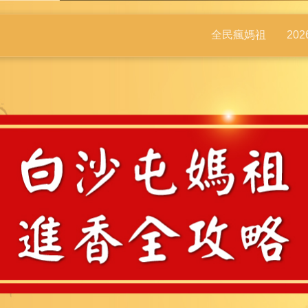
全民瘋媽祖
20