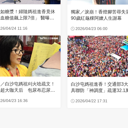
濃如糖漿！婦隨媽祖進香竟休
獨家／淚崩！香燈腳苦尋
血糖值飆上限7倍」 醫曝原
90歲紅龜粿阿嬤人生謝幕
26/04/24 11:16
2026/04/23 06:00
家／白沙屯媽祖刈火唸疏文！
白沙屯媽祖進香！交通部3
超大咖天后 包尿布忍尿5
具聯防「神調度」疏運32.1
時不喊累
新高
26/04/23 16:36
2026/04/22 17:31