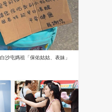
求白沙屯媽祖「保佑姑姑、表妹」