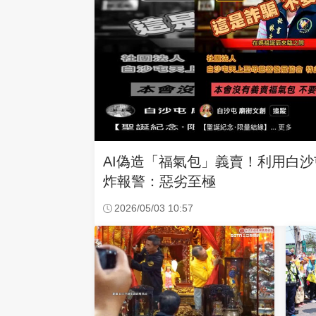
AI偽造「福氣包」義賣！利用白
炸報警：惡劣至極
2026/05/03 10:57