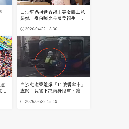
失落
白沙屯媽祖進香超正美女義工竟
是她！身份曝光是最美禮生 一
輩子不結婚
2026/04/22 18:36
白沙屯進香驚爆「15號香客車」
大運
直闖！員警下跪肉身擋車：讓行
萬創
人先過
2026/04/22 15:19