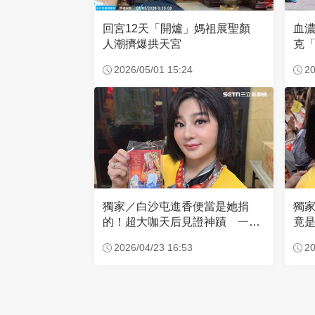
回宮12天「開爐」媽祖展聖顏
血
人潮擠爆拱天宮
克「
因
2026/05/01 15:24
20
獨家／白沙屯進香便當是她捐
獨
的！超大咖天后見證神蹟 一靠
竟是
近媽祖就爆哭
小
2026/04/23 16:53
20