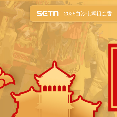
白沙屯媽祖進香全紀錄
2026白沙屯媽祖進香