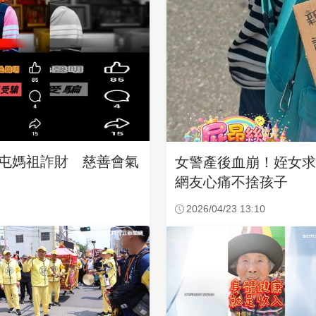
沙屯媽祖詐財 慈善會氣
女警產後血崩！姪女
網友心痛不捨孩子
2026/04/23 13:10