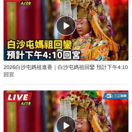
2026白沙屯媽祖進香｜白沙屯媽祖回鑾 預計下午4:10
回宮