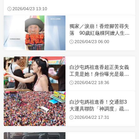
2026/04/23 13:10
獨家／淚崩！香燈腳苦尋失
落 90歲紅龜粿阿嬤人生謝
幕
2026/04/23 06:00
白沙屯媽祖進香超正美女義
工竟是她！身份曝光是最美
禮生 一輩子不結婚
2026/04/22 18:36
白沙屯媽祖進香！交通部3
大運具聯防「神調度」疏運
32.1萬創新高
2026/04/22 17:31