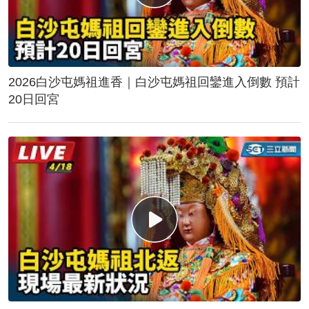
2026白沙屯媽祖進香｜白沙屯媽祖回鑾進入倒數 預計
20日回宮