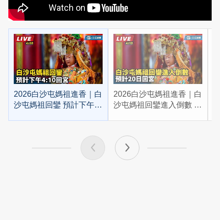
2026白沙屯媽祖進香｜白
2026白沙屯媽祖進香｜白
2
沙屯媽祖回鑾 預計下午
沙屯媽祖回鑾進入倒數 預
4:10回宮
計20日回宮