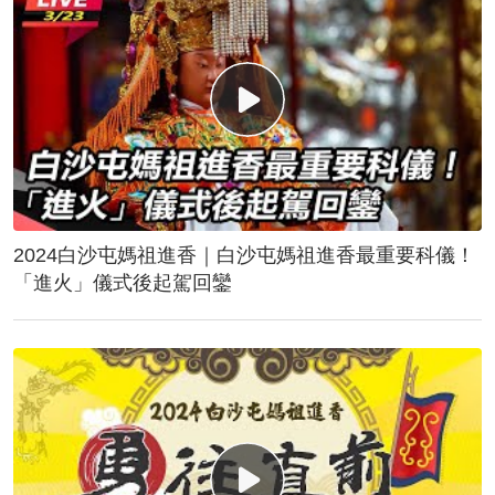
2024白沙屯媽祖進香｜白沙屯媽祖進香最重要科儀！
「進火」儀式後起駕回鑾