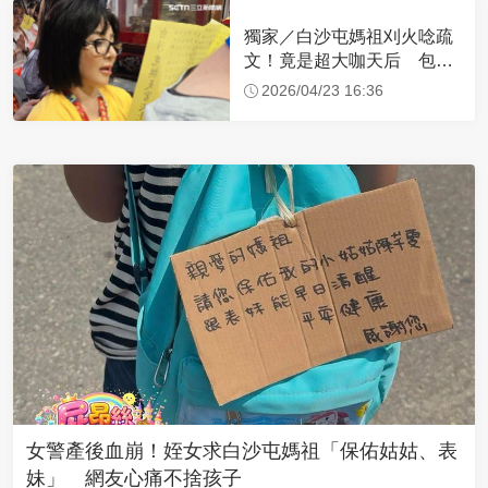
獨家／白沙屯媽祖刈火唸疏
文！竟是超大咖天后 包尿
布忍尿5小時不喊累
2026/04/23 16:36
女警產後血崩！姪女求白沙屯媽祖「保佑姑姑、表
妹」 網友心痛不捨孩子