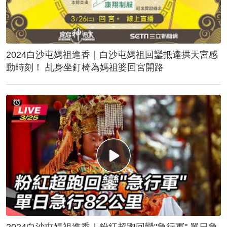
2024白沙屯媽祖進香｜白沙屯媽祖回鑾抵達拱天宮感
動時刻！ 乩身坐釘椅為媽祖婆回宮開路
2024白沙屯媽祖進香｜粉紅超跑回鑾"急行軍" 單日急