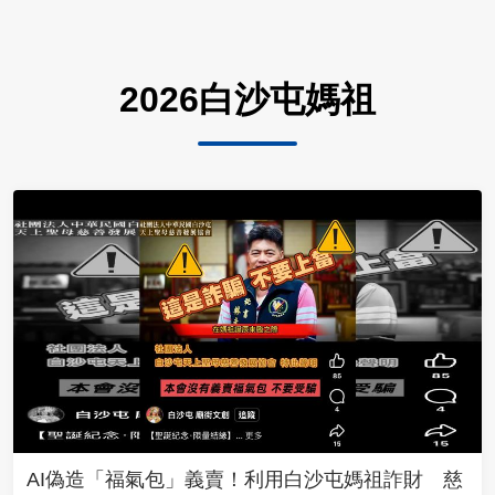
2026白沙屯媽祖
AI偽造「福氣包」義賣！利用白沙屯媽祖詐財 慈