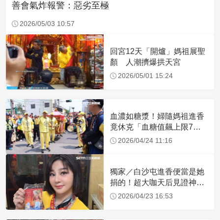
善會氣炸報警：惡劣至極
2026/05/03 10:57
回宮12天「開爐」媽祖展聖
顏 人潮擠爆拱天宮
2026/05/01 15:24
血濃如糖漿！婦隨媽祖進香
竟休克「血糖值飆上限7
倍」 醫曝原因
2026/04/24 11:16
獨家／白沙屯進香便當是她
捐的！超大咖天后見證神
蹟 一靠近媽祖就爆哭
2026/04/23 16:53