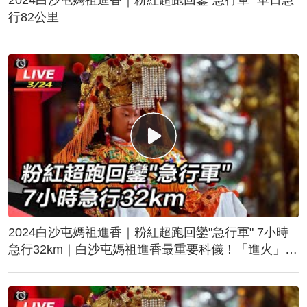
行82公里
2024白沙屯媽祖進香｜粉紅超跑回鑾"急行軍" 7小時
急行32km｜白沙屯媽祖進香最重要科儀！「進火」儀
式後起駕回鑾