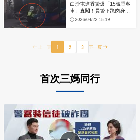
白沙屯進香驚爆「15號香客
車」直闖！員警下跪肉身擋
車：讓行人先過
2026/04/22 15:19
1
2
3
上一頁
下一頁
首次三媽同行