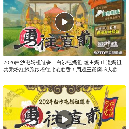
2026白沙屯媽祖進香｜白沙屯媽祖 爐主媽 山邊媽祖
共乘粉紅超跑啟程往北港進香！周邊王爺廟盛大歡
送！