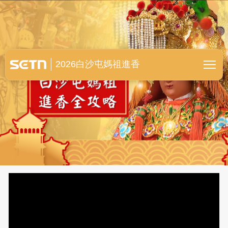
白沙屯媽祖進香全紀錄
2026白沙屯媽祖進香