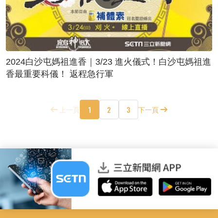
2024白沙屯媽祖進香｜3/23 進火儀式！白沙屯媽祖進
香最重要科儀！ 返程急行軍
1
2
3
上一頁
下一頁