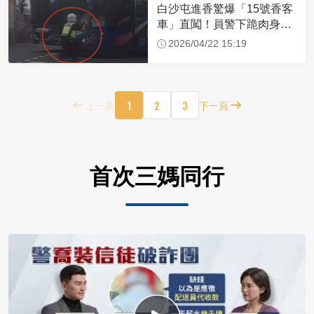
白沙屯進香驚爆「15號香客
車」直闖！員警下跪肉身擋
車：讓行人先過
2026/04/22 15:19
1
2
3
上一頁
下一頁
首次三媽同行