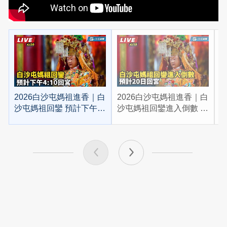
2026白沙屯媽祖進香｜白
2026白沙屯媽祖進香｜白
2
沙屯媽祖回鑾 預計下午
沙屯媽祖回鑾進入倒數 預
4:10回宮
計20日回宮