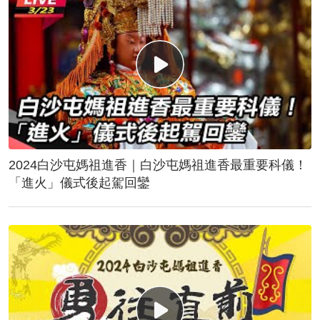
2024白沙屯媽祖進香｜白沙屯媽祖進香最重要科儀！
「進火」儀式後起駕回鑾