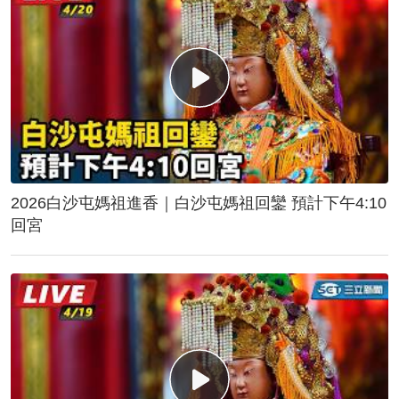
2026白沙屯媽祖進香｜白沙屯媽祖回鑾 預計下午4:10
回宮