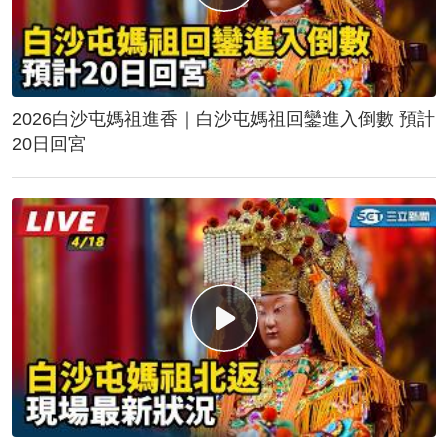
2026白沙屯媽祖進香｜白沙屯媽祖回鑾進入倒數 預計
20日回宮