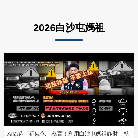
2026白沙屯媽祖
AI偽造「福氣包」義賣！利用白沙屯媽祖詐財 慈