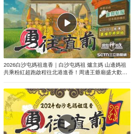
2026白沙屯媽祖進香｜白沙屯媽祖 爐主媽 山邊媽祖
共乘粉紅超跑啟程往北港進香！周邊王爺廟盛大歡
送！