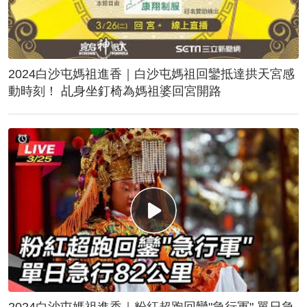
2024白沙屯媽祖進香｜白沙屯媽祖回鑾抵達拱天宮感
動時刻！ 乩身坐釘椅為媽祖婆回宮開路
2024白沙屯媽祖進香｜粉紅超跑回鑾"急行軍" 單日急