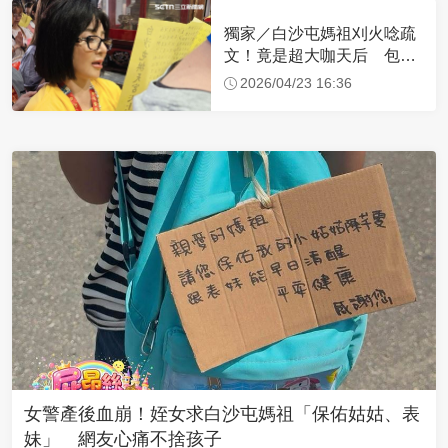
獨家／白沙屯媽祖刈火唸疏
文！竟是超大咖天后 包尿
布忍尿5小時不喊累
2026/04/23 16:36
女警產後血崩！姪女求白沙屯媽祖「保佑姑姑、表
妹」 網友心痛不捨孩子