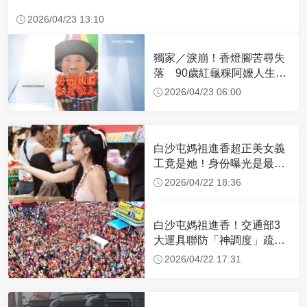
2026/04/23 13:10
獨家／淚崩！香燈腳苦尋失
落 90歲紅龜粿阿嬤人生謝
幕
2026/04/23 06:00
白沙屯媽祖進香超正美女義
工竟是她！身份曝光是最美
禮生 一輩子不結婚
2026/04/22 18:36
白沙屯媽祖進香！交通部3
大運具聯防「神調度」疏運
32.1萬創新高
2026/04/22 17:31