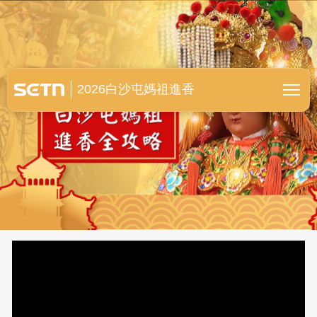
白沙屯媽祖進香全紀錄
2026白沙屯媽祖進香