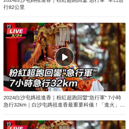
行82公里
2024白沙屯媽祖進香｜粉紅超跑回鑾"急行軍" 7小時
急行32km｜白沙屯媽祖進香最重要科儀！「進火」儀
式後起駕回鑾