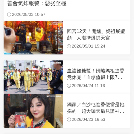
善會氣炸報警：惡劣至極
2026/05/03 10:57
回宮12天「開爐」媽祖展聖
顏 人潮擠爆拱天宮
2026/05/01 15:24
血濃如糖漿！婦隨媽祖進香
竟休克「血糖值飆上限7
倍」 醫曝原因
2026/04/24 11:16
獨家／白沙屯進香便當是她
捐的！超大咖天后見證神
蹟 一靠近媽祖就爆哭
2026/04/23 16:53