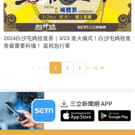
2024白沙屯媽祖進香｜3/23 進火儀式！白沙屯媽祖進
香最重要科儀！ 返程急行軍
1
2
3
上一頁
下一頁