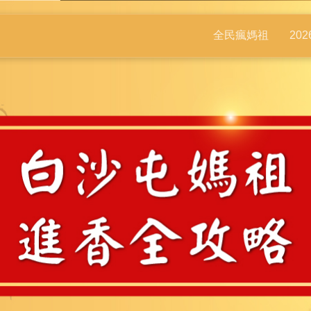
全民瘋媽祖
20