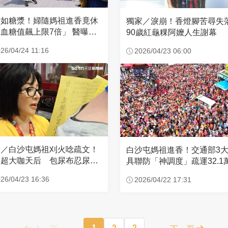
濃如糖漿！婦隨媽祖進香竟休
獨家／淚崩！香燈腳苦尋
血糖值飆上限7倍」 醫曝原
90歲紅龜粿阿嬤人生謝幕
26/04/24 11:16
2026/04/23 06:00
家／白沙屯媽祖刈火唸疏文！
白沙屯媽祖進香！交通部3
超大咖天后 包尿布忍尿5
具聯防「神調度」疏運32.1
時不喊累
新高
26/04/23 16:36
2026/04/22 17:31
上一頁
1
2
3
下一頁