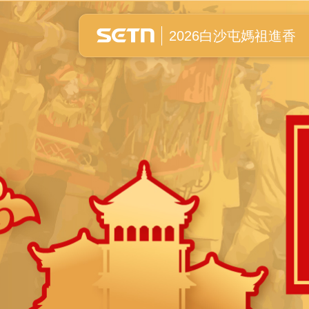
白沙屯媽祖進香全紀錄
2026白沙屯媽祖進香