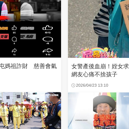
沙屯媽祖詐財 慈善會氣
女警產後血崩！姪女
網友心痛不捨孩子
2026/04/23 13:10