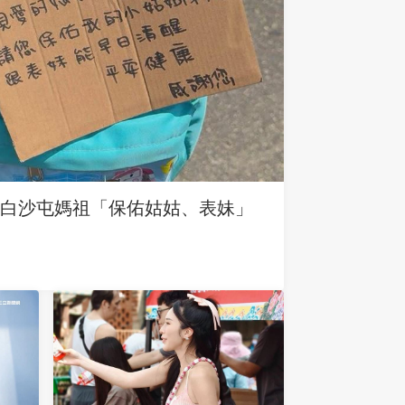
求白沙屯媽祖「保佑姑姑、表妹」