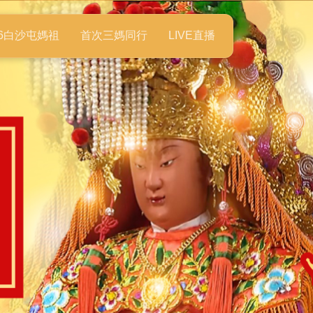
26白沙屯媽祖
首次三媽同行
LIVE直播