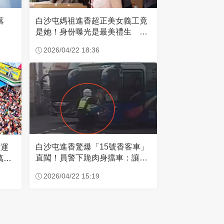
失落
白沙屯媽祖進香超正美女義工竟
是她！身份曝光是最美禮生 一
輩子不結婚
2026/04/22 18:36
白沙屯進香驚爆「15號香客車」
大運
直闖！員警下跪肉身擋車：讓行
萬創
人先過
2026/04/22 15:19