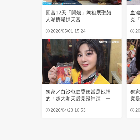
回宮12天「開爐」媽祖展聖顏
血
人潮擠爆拱天宮
克「
因
2026/05/01 15:24
20
獨家／白沙屯進香便當是她捐
獨
的！超大咖天后見證神蹟 一靠
竟是
近媽祖就爆哭
小
2026/04/23 16:53
20