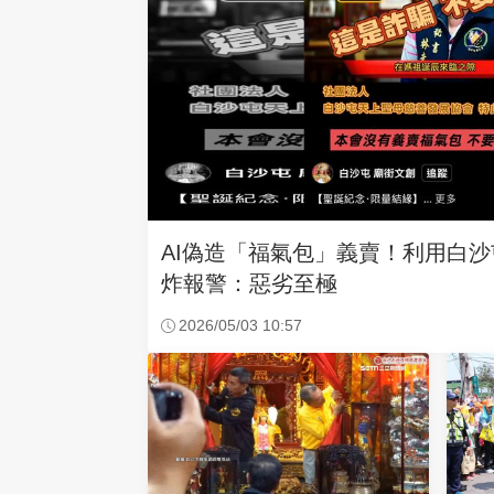
AI偽造「福氣包」義賣！利用白
炸報警：惡劣至極
2026/05/03 10:57