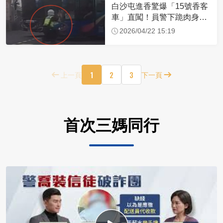
白沙屯進香驚爆「15號香客
車」直闖！員警下跪肉身擋
車：讓行人先過
2026/04/22 15:19
1
2
3
上一頁
下一頁
首次三媽同行