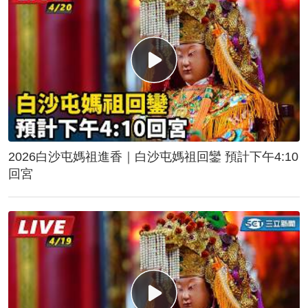
2026白沙屯媽祖進香｜白沙屯媽祖回鑾 預計下午4:10
回宮