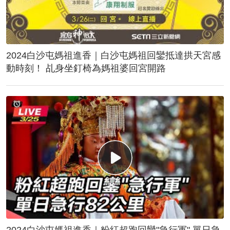
2024白沙屯媽祖進香｜白沙屯媽祖回鑾抵達拱天宮感
動時刻！ 乩身坐釘椅為媽祖婆回宮開路
2024白沙屯媽祖進香｜粉紅超跑回鑾"急行軍" 單日急