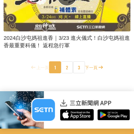
2024白沙屯媽祖進香｜3/23 進火儀式！白沙屯媽祖進
香最重要科儀！ 返程急行軍
1
2
3
上一頁
下一頁