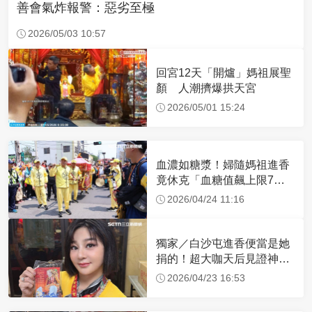
善會氣炸報警：惡劣至極
2026/05/03 10:57
回宮12天「開爐」媽祖展聖
顏 人潮擠爆拱天宮
2026/05/01 15:24
血濃如糖漿！婦隨媽祖進香
竟休克「血糖值飆上限7
倍」 醫曝原因
2026/04/24 11:16
獨家／白沙屯進香便當是她
捐的！超大咖天后見證神
蹟 一靠近媽祖就爆哭
2026/04/23 16:53