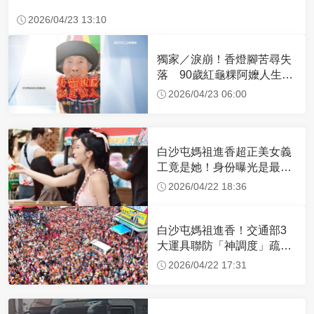
2026/04/23 13:10
獨家／淚崩！香燈腳苦尋失
落 90歲紅龜粿阿嬤人生謝
幕
2026/04/23 06:00
白沙屯媽祖進香超正美女義
工竟是她！身份曝光是最美
禮生 一輩子不結婚
2026/04/22 18:36
白沙屯媽祖進香！交通部3
大運具聯防「神調度」疏運
32.1萬創新高
2026/04/22 17:31