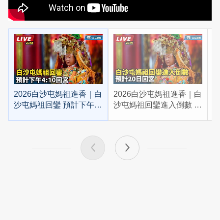
2026白沙屯媽祖進香｜白
2026白沙屯媽祖進香｜白
2
沙屯媽祖回鑾 預計下午
沙屯媽祖回鑾進入倒數 預
4:10回宮
計20日回宮