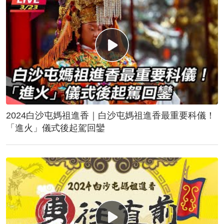
2024白沙屯媽祖進香｜白沙屯媽祖進香最重要科儀！
「進火」儀式後起駕回鑾