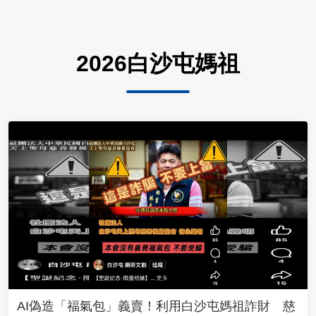
2026白沙屯媽祖
AI偽造「福氣包」義賣！利用白沙屯媽祖詐財 慈