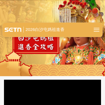
白沙屯媽祖進香全紀錄
2026白沙屯媽祖進香