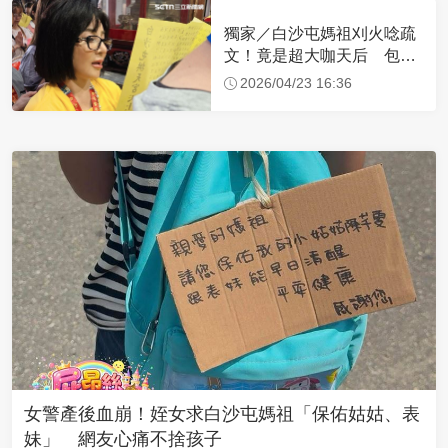
獨家／白沙屯媽祖刈火唸疏
文！竟是超大咖天后 包尿
布忍尿5小時不喊累
2026/04/23 16:36
女警產後血崩！姪女求白沙屯媽祖「保佑姑姑、表
妹」 網友心痛不捨孩子