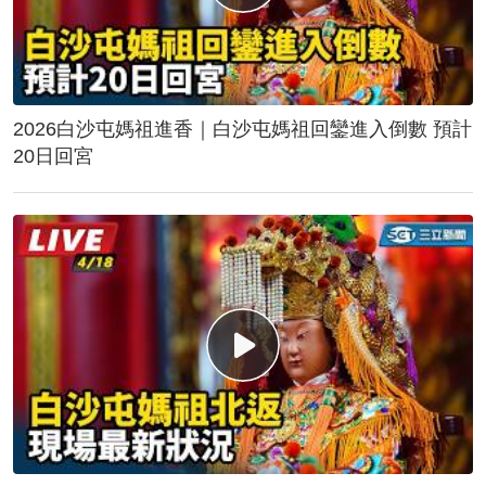
2026白沙屯媽祖進香｜白沙屯媽祖回鑾進入倒數 預計
20日回宮