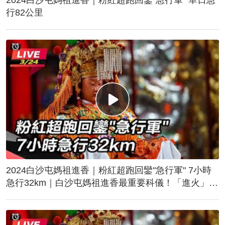
行82公里
2024白沙屯媽祖進香｜粉紅超跑回鑾"急行軍" 7小時
急行32km｜白沙屯媽祖進香最重要科儀！「進火」儀
式後起駕回鑾