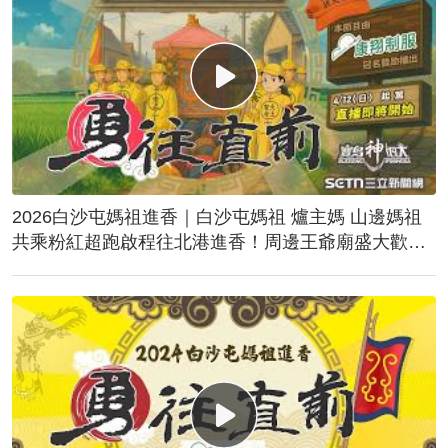
2026白沙屯媽祖進香｜白沙屯媽祖 爐主媽 山邊媽祖
共乘粉紅超跑啟程往北港進香！周邊王爺廟盛大歡
送！