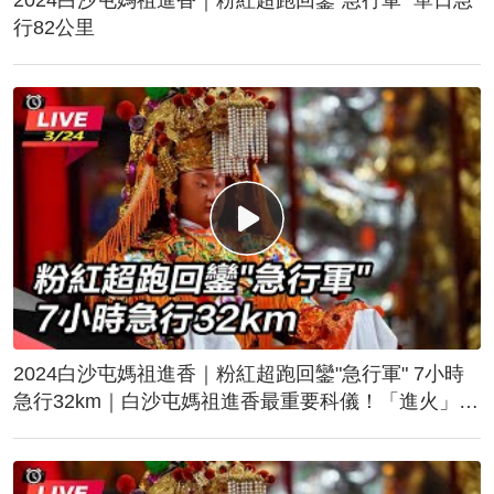
行82公里
2024白沙屯媽祖進香｜粉紅超跑回鑾"急行軍" 7小時
急行32km｜白沙屯媽祖進香最重要科儀！「進火」儀
式後起駕回鑾