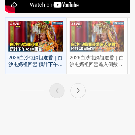
2026白沙屯媽祖進香｜白
2026白沙屯媽祖進香｜白
2
沙屯媽祖回鑾 預計下午
沙屯媽祖回鑾進入倒數 預
4:10回宮
計20日回宮