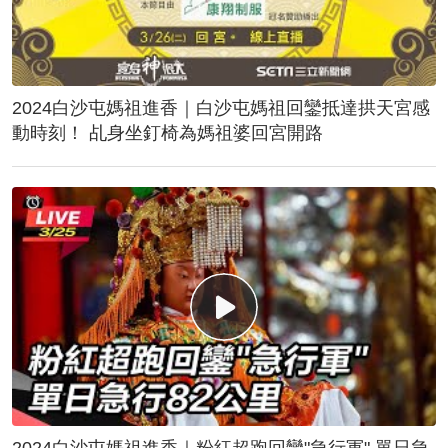
2024白沙屯媽祖進香｜白沙屯媽祖回鑾抵達拱天宮感
動時刻！ 乩身坐釘椅為媽祖婆回宮開路
2024白沙屯媽祖進香｜粉紅超跑回鑾"急行軍" 單日急