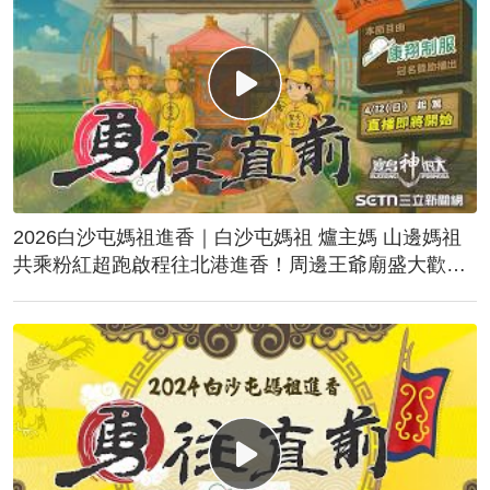
2026白沙屯媽祖進香｜白沙屯媽祖 爐主媽 山邊媽祖
共乘粉紅超跑啟程往北港進香！周邊王爺廟盛大歡
送！