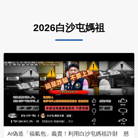
2026白沙屯媽祖
AI偽造「福氣包」義賣！利用白沙屯媽祖詐財 慈