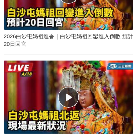
2026白沙屯媽祖進香｜白沙屯媽祖回鑾進入倒數 預計
20日回宮