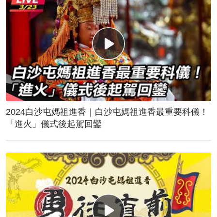
2024白沙屯媽祖進香｜白沙屯媽祖進香最重要科儀！
「進火」儀式後起駕回鑾