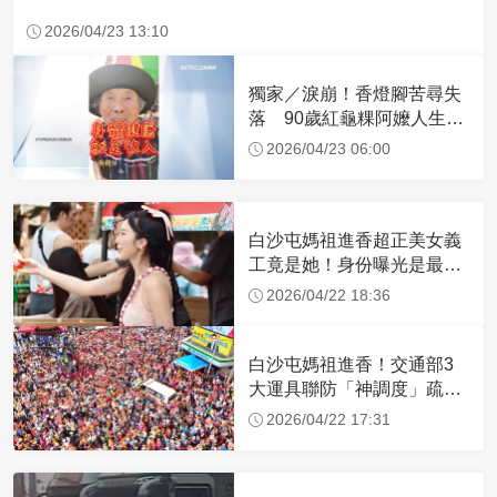
2026/04/23 13:10
獨家／淚崩！香燈腳苦尋失
落 90歲紅龜粿阿嬤人生謝
幕
2026/04/23 06:00
白沙屯媽祖進香超正美女義
工竟是她！身份曝光是最美
禮生 一輩子不結婚
2026/04/22 18:36
白沙屯媽祖進香！交通部3
大運具聯防「神調度」疏運
32.1萬創新高
2026/04/22 17:31