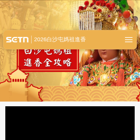
白沙屯媽祖進香全紀錄
2026白沙屯媽祖進香