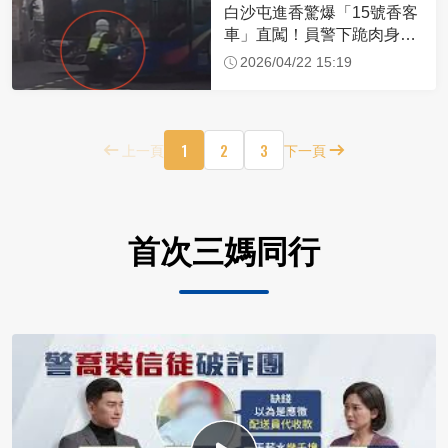
白沙屯進香驚爆「15號香客
車」直闖！員警下跪肉身擋
車：讓行人先過
2026/04/22 15:19
1
2
3
上一頁
下一頁
首次三媽同行