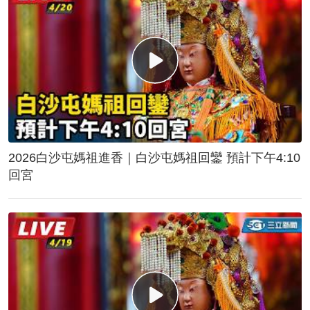
2026白沙屯媽祖進香｜白沙屯媽祖回鑾 預計下午4:10
回宮