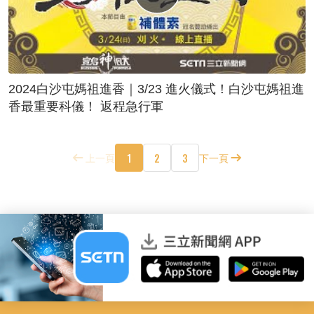
2024白沙屯媽祖進香｜3/23 進火儀式！白沙屯媽祖進
香最重要科儀！ 返程急行軍
1
2
3
上一頁
下一頁