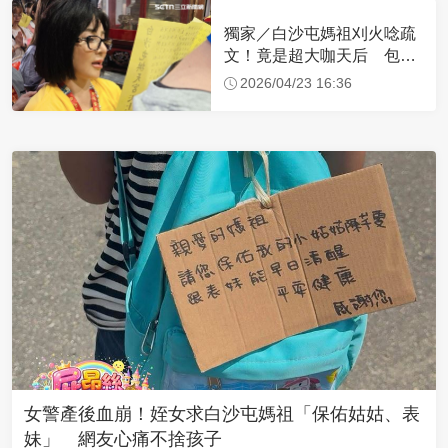
獨家／白沙屯媽祖刈火唸疏
文！竟是超大咖天后 包尿
布忍尿5小時不喊累
2026/04/23 16:36
女警產後血崩！姪女求白沙屯媽祖「保佑姑姑、表
妹」 網友心痛不捨孩子