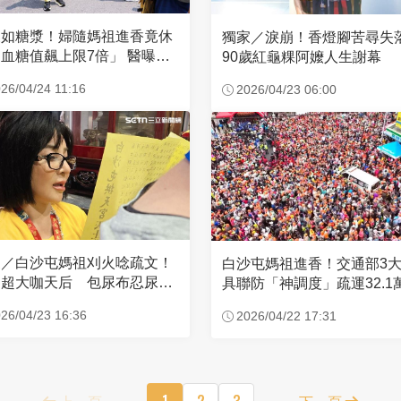
濃如糖漿！婦隨媽祖進香竟休
獨家／淚崩！香燈腳苦尋
血糖值飆上限7倍」 醫曝原
90歲紅龜粿阿嬤人生謝幕
26/04/24 11:16
2026/04/23 06:00
家／白沙屯媽祖刈火唸疏文！
白沙屯媽祖進香！交通部3
超大咖天后 包尿布忍尿5
具聯防「神調度」疏運32.1
時不喊累
新高
26/04/23 16:36
2026/04/22 17:31
上一頁
1
2
3
下一頁