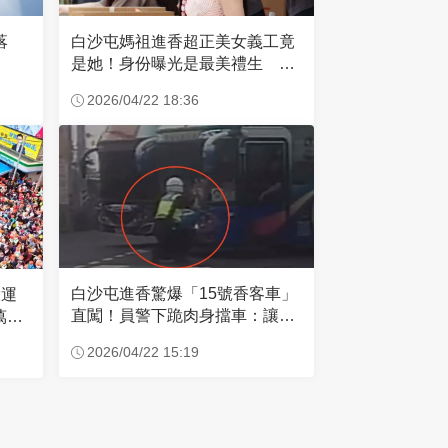
失落
白沙屯媽祖進香超正美女義工竟
是她！身份曝光是最美禮生 一
輩子不結婚
2026/04/22 18:36
白沙屯進香驚爆「15號香客車」
大運
直闖！員警下跪肉身擋車：讓行
萬創
人先過
2026/04/22 15:19