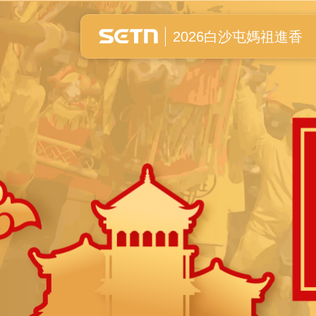
白沙屯媽祖進香全紀錄
2026白沙屯媽祖進香