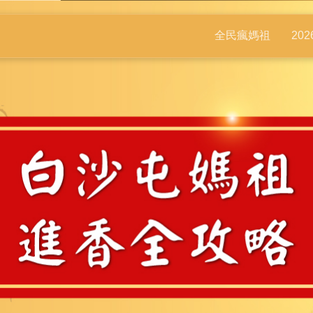
全民瘋媽祖
20