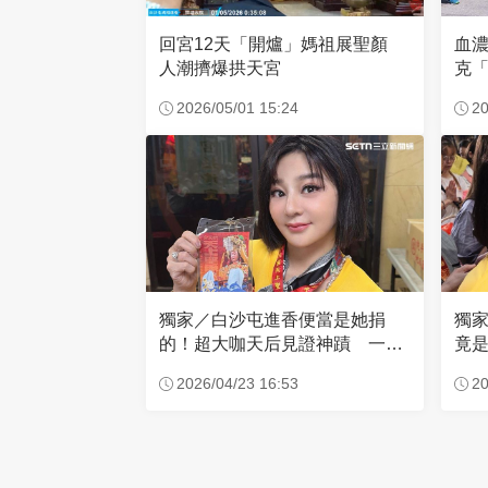
回宮12天「開爐」媽祖展聖顏
血
人潮擠爆拱天宮
克「
因
2026/05/01 15:24
20
獨家／白沙屯進香便當是她捐
獨
的！超大咖天后見證神蹟 一靠
竟是
近媽祖就爆哭
小
2026/04/23 16:53
20