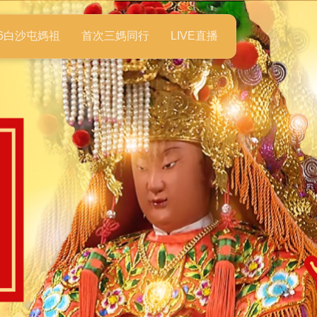
26白沙屯媽祖
首次三媽同行
LIVE直播