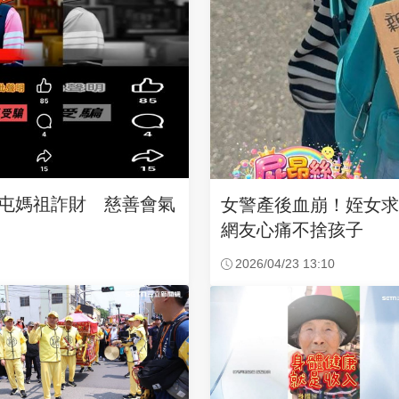
沙屯媽祖詐財 慈善會氣
女警產後血崩！姪女
網友心痛不捨孩子
2026/04/23 13:10