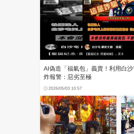
AI偽造「福氣包」義賣！利用白
炸報警：惡劣至極
2026/05/03 10:57