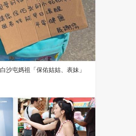
求白沙屯媽祖「保佑姑姑、表妹」