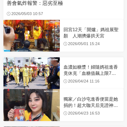
善會氣炸報警：惡劣至極
2026/05/03 10:57
回宮12天「開爐」媽祖展聖
顏 人潮擠爆拱天宮
2026/05/01 15:24
血濃如糖漿！婦隨媽祖進香
竟休克「血糖值飆上限7
倍」 醫曝原因
2026/04/24 11:16
獨家／白沙屯進香便當是她
捐的！超大咖天后見證神
蹟 一靠近媽祖就爆哭
2026/04/23 16:53