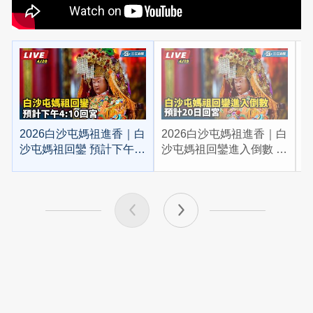
2026白沙屯媽祖進香｜白
2026白沙屯媽祖進香｜白
2
沙屯媽祖回鑾 預計下午
沙屯媽祖回鑾進入倒數 預
4:10回宮
計20日回宮