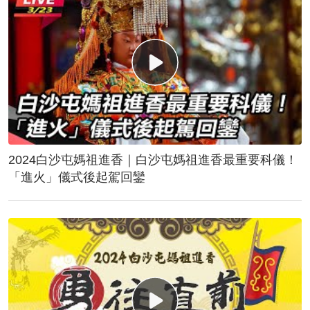
2024白沙屯媽祖進香｜白沙屯媽祖進香最重要科儀！
「進火」儀式後起駕回鑾