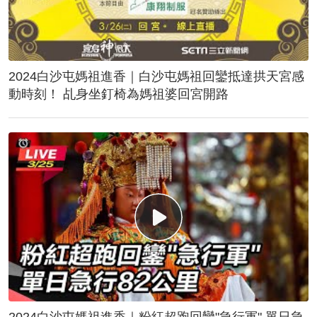
2024白沙屯媽祖進香｜白沙屯媽祖回鑾抵達拱天宮感
動時刻！ 乩身坐釘椅為媽祖婆回宮開路
2024白沙屯媽祖進香｜粉紅超跑回鑾"急行軍" 單日急