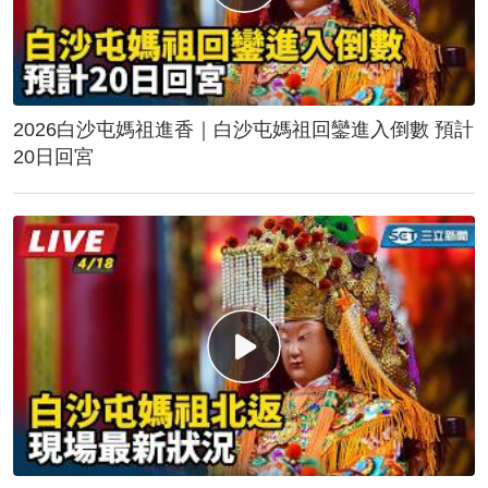
2026白沙屯媽祖進香｜白沙屯媽祖回鑾進入倒數 預計
20日回宮