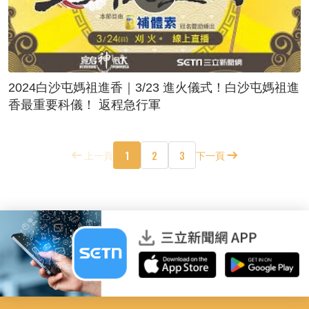
2024白沙屯媽祖進香｜3/23 進火儀式！白沙屯媽祖進
香最重要科儀！ 返程急行軍
1
2
3
上一頁
下一頁