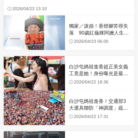
2026/04/23 13:10
獨家／淚崩！香燈腳苦尋失
落 90歲紅龜粿阿嬤人生謝
幕
2026/04/23 06:00
白沙屯媽祖進香超正美女義
工竟是她！身份曝光是最美
禮生 一輩子不結婚
2026/04/22 18:36
白沙屯媽祖進香！交通部3
大運具聯防「神調度」疏運
32.1萬創新高
2026/04/22 17:31