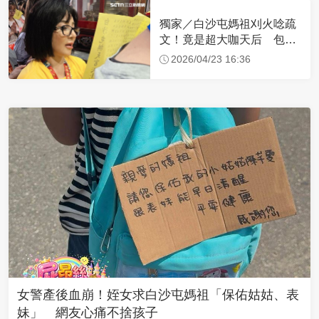
獨家／白沙屯媽祖刈火唸疏
文！竟是超大咖天后 包尿
布忍尿5小時不喊累
2026/04/23 16:36
女警產後血崩！姪女求白沙屯媽祖「保佑姑姑、表
妹」 網友心痛不捨孩子