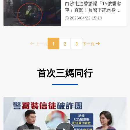
白沙屯進香驚爆「15號香客
車」直闖！員警下跪肉身擋
車：讓行人先過
2026/04/22 15:19
1
2
3
上一頁
下一頁
首次三媽同行