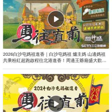
2026白沙屯媽祖進香｜白沙屯媽祖 爐主媽 山邊媽祖
共乘粉紅超跑啟程往北港進香！周邊王爺廟盛大歡
送！