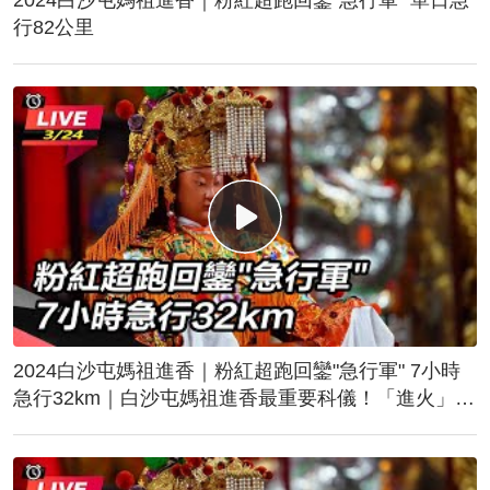
行82公里
2024白沙屯媽祖進香｜粉紅超跑回鑾"急行軍" 7小時
急行32km｜白沙屯媽祖進香最重要科儀！「進火」儀
式後起駕回鑾