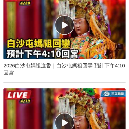
2026白沙屯媽祖進香｜白沙屯媽祖回鑾 預計下午4:10
回宮