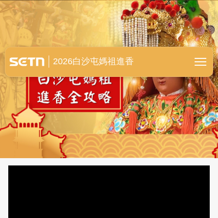
白沙屯媽祖進香全紀錄
2026白沙屯媽祖進香