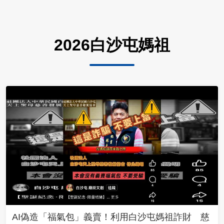
2026白沙屯媽祖
AI偽造「福氣包」義賣！利用白沙屯媽祖詐財 慈