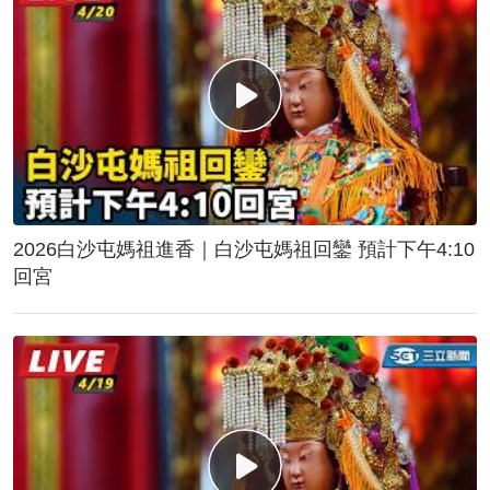
2026白沙屯媽祖進香｜白沙屯媽祖回鑾 預計下午4:10
回宮