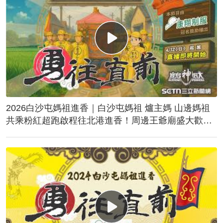
2026白沙屯媽祖進香｜白沙屯媽祖 爐主媽 山邊媽祖
共乘粉紅超跑啟程往北港進香！周邊王爺廟盛大歡
送！