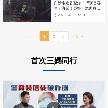
白沙屯進香驚爆「15號香客
車」直闖！員警下跪肉身擋
車：讓行人先過
2026/04/22 15:19
1
2
3
上一頁
下一頁
首次三媽同行