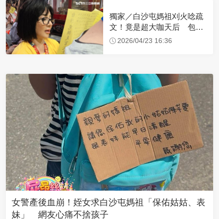
獨家／白沙屯媽祖刈火唸疏
文！竟是超大咖天后 包尿
布忍尿5小時不喊累
2026/04/23 16:36
女警產後血崩！姪女求白沙屯媽祖「保佑姑姑、表
妹」 網友心痛不捨孩子