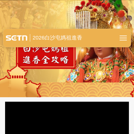
白沙屯媽祖進香全紀錄
2026白沙屯媽祖進香