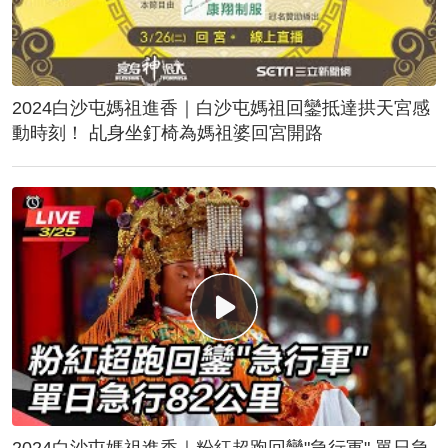
2024白沙屯媽祖進香｜白沙屯媽祖回鑾抵達拱天宮感
動時刻！ 乩身坐釘椅為媽祖婆回宮開路
2024白沙屯媽祖進香｜粉紅超跑回鑾"急行軍" 單日急