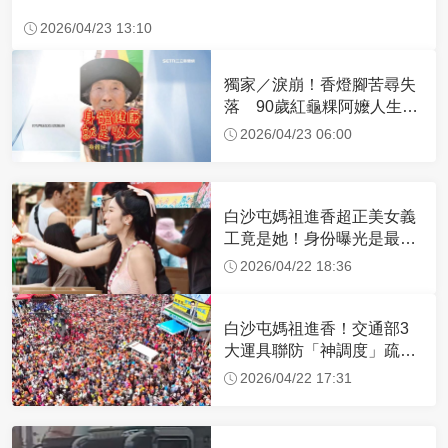
2026/04/23 13:10
獨家／淚崩！香燈腳苦尋失
落 90歲紅龜粿阿嬤人生謝
幕
2026/04/23 06:00
白沙屯媽祖進香超正美女義
工竟是她！身份曝光是最美
禮生 一輩子不結婚
2026/04/22 18:36
白沙屯媽祖進香！交通部3
大運具聯防「神調度」疏運
32.1萬創新高
2026/04/22 17:31