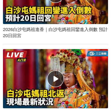
2026白沙屯媽祖進香｜白沙屯媽祖回鑾進入倒數 預計
20日回宮