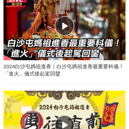
2024白沙屯媽祖進香｜白沙屯媽祖進香最重要科儀！
「進火」儀式後起駕回鑾