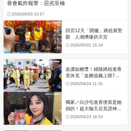
善會氣炸報警：惡劣至極
2026/05/03 10:57
回宮12天「開爐」媽祖展聖
顏 人潮擠爆拱天宮
2026/05/01 15:24
血濃如糖漿！婦隨媽祖進香
竟休克「血糖值飆上限7
倍」 醫曝原因
2026/04/24 11:16
獨家／白沙屯進香便當是她
捐的！超大咖天后見證神
蹟 一靠近媽祖就爆哭
2026/04/23 16:53