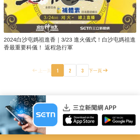
2024白沙屯媽祖進香｜3/23 進火儀式！白沙屯媽祖進
香最重要科儀！ 返程急行軍
1
2
3
上一頁
下一頁