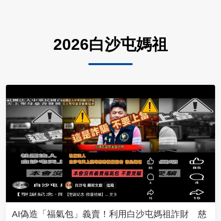
2026白沙屯媽祖
AI偽造「福氣包」義賣！利用白沙屯媽祖詐財 慈