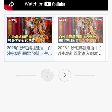
2026白沙屯媽祖進香｜白
2026白沙屯媽祖進香｜白
2
沙屯媽祖回鑾 預計下午
沙屯媽祖回鑾進入倒數 預
4:10回宮
計20日回宮