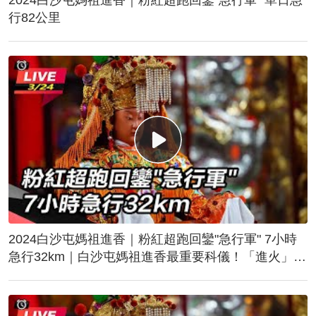
行82公里
2024白沙屯媽祖進香｜粉紅超跑回鑾"急行軍" 7小時
急行32km｜白沙屯媽祖進香最重要科儀！「進火」儀
式後起駕回鑾