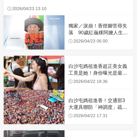
2026/04/23 13:10
獨家／淚崩！香燈腳苦尋失
落 90歲紅龜粿阿嬤人生謝
幕
2026/04/23 06:00
白沙屯媽祖進香超正美女義
工竟是她！身份曝光是最美
禮生 一輩子不結婚
2026/04/22 18:36
白沙屯媽祖進香！交通部3
大運具聯防「神調度」疏運
32.1萬創新高
2026/04/22 17:31