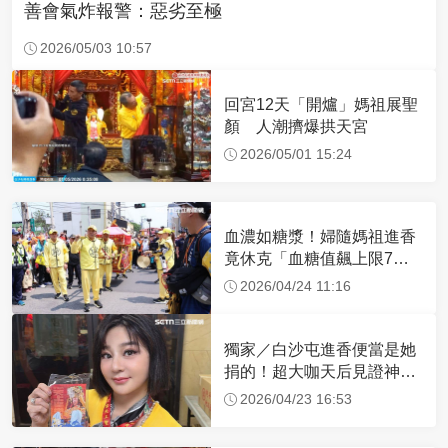
善會氣炸報警：惡劣至極
2026/05/03 10:57
回宮12天「開爐」媽祖展聖
顏 人潮擠爆拱天宮
2026/05/01 15:24
血濃如糖漿！婦隨媽祖進香
竟休克「血糖值飆上限7
倍」 醫曝原因
2026/04/24 11:16
獨家／白沙屯進香便當是她
捐的！超大咖天后見證神
蹟 一靠近媽祖就爆哭
2026/04/23 16:53