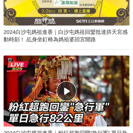
2024白沙屯媽祖進香｜白沙屯媽祖回鑾抵達拱天宮感
動時刻！ 乩身坐釘椅為媽祖婆回宮開路
2024白沙屯媽祖進香｜粉紅超跑回鑾"急行軍" 單日急