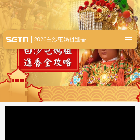
白沙屯媽祖進香全紀錄
2026白沙屯媽祖進香