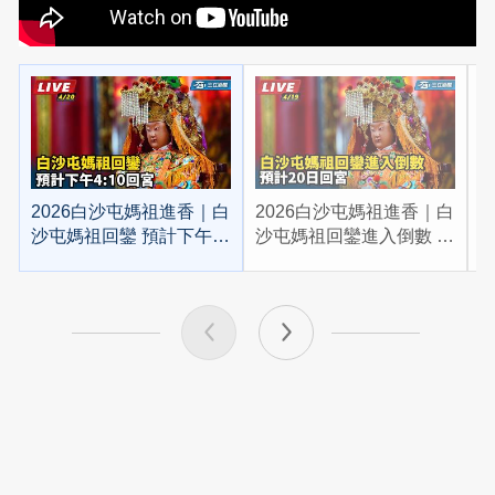
2026白沙屯媽祖進香｜白
2026白沙屯媽祖進香｜白
2
沙屯媽祖回鑾 預計下午
沙屯媽祖回鑾進入倒數 預
4:10回宮
計20日回宮