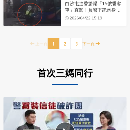
白沙屯進香驚爆「15號香客
車」直闖！員警下跪肉身擋
車：讓行人先過
2026/04/22 15:19
1
2
3
上一頁
下一頁
首次三媽同行