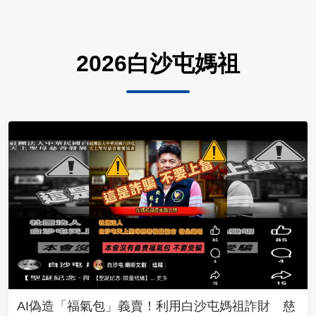
2026白沙屯媽祖
AI偽造「福氣包」義賣！利用白沙屯媽祖詐財 慈