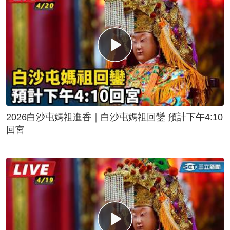
2026白沙屯媽祖進香｜白沙屯媽祖回鑾 預計下午4:10
回宮