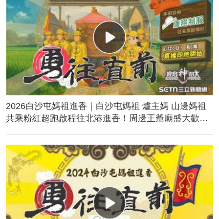
2026白沙屯媽祖進香｜白沙屯媽祖 爐主媽 山邊媽祖
共乘粉紅超跑啟程往北港進香！周邊王爺廟盛大歡
送！