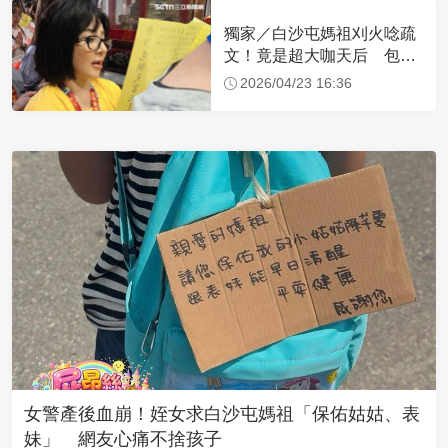
獨家／白沙屯媽祖刈火唸疏
文！竟是超大咖天后 包尿
布忍尿5小時不喊累
2026/04/23 16:36
女警產後血崩！姪女求白沙屯媽祖「保佑姑姑、表
妹」 網友心痛不捨孩子