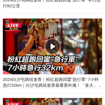
行82公里
2024白沙屯媽祖進香｜粉紅超跑回鑾"急行軍" 7小時
急行32km｜白沙屯媽祖進香最重要科儀！「進火」儀
式後起駕回鑾