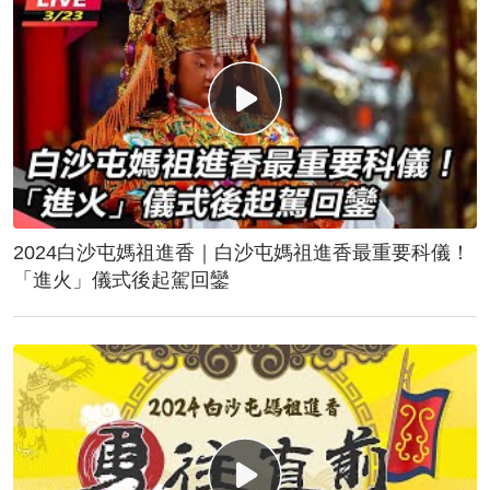
2024白沙屯媽祖進香｜白沙屯媽祖進香最重要科儀！
「進火」儀式後起駕回鑾