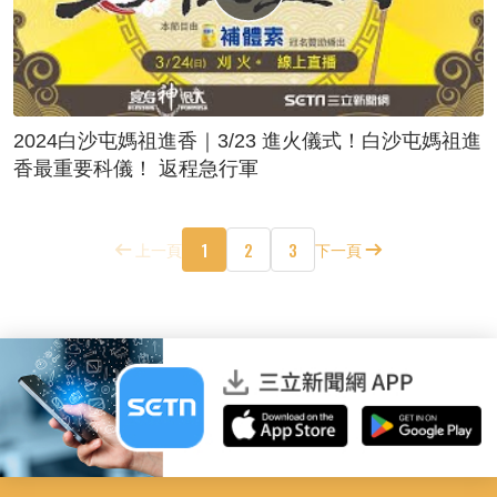
2024白沙屯媽祖進香｜3/23 進火儀式！白沙屯媽祖進
香最重要科儀！ 返程急行軍
1
2
3
上一頁
下一頁