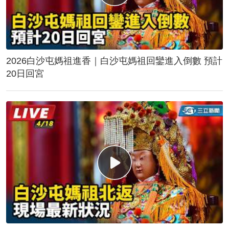
2026白沙屯媽祖進香｜白沙屯媽祖回鑾進入倒數 預計
20日回宮