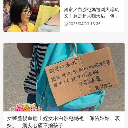
獨家／白沙屯媽祖刈火唸疏
文！竟是超大咖天后 包尿
布忍尿5小時不喊累
2026/04/23 16:36
女警產後血崩！姪女求白沙屯媽祖「保佑姑姑、表
妹」 網友心痛不捨孩子