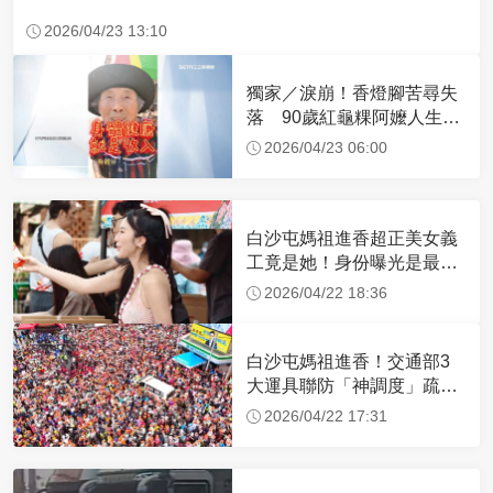
2026/04/23 13:10
獨家／淚崩！香燈腳苦尋失
落 90歲紅龜粿阿嬤人生謝
幕
2026/04/23 06:00
白沙屯媽祖進香超正美女義
工竟是她！身份曝光是最美
禮生 一輩子不結婚
2026/04/22 18:36
白沙屯媽祖進香！交通部3
大運具聯防「神調度」疏運
32.1萬創新高
2026/04/22 17:31