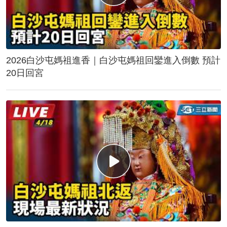
2026白沙屯媽祖進香｜白沙屯媽祖回鑾進入倒數 預計
20日回宮