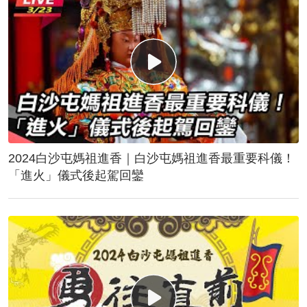
2024白沙屯媽祖進香｜白沙屯媽祖進香最重要科儀！
「進火」儀式後起駕回鑾