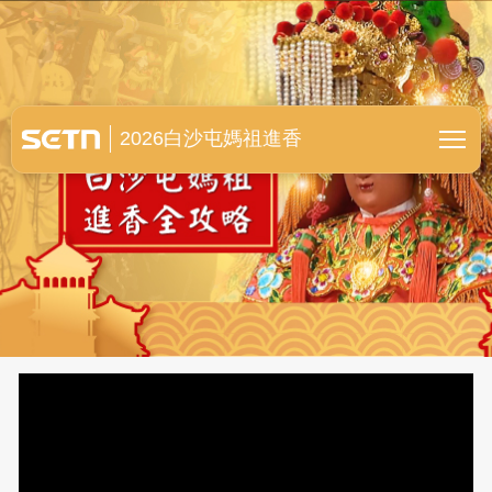
白沙屯媽祖進香全紀錄
2026白沙屯媽祖進香