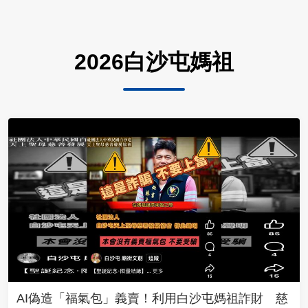
2026白沙屯媽祖
AI偽造「福氣包」義賣！利用白沙屯媽祖詐財 慈