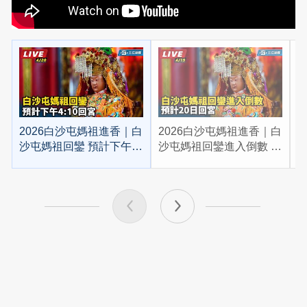
2026白沙屯媽祖進香｜白
2026白沙屯媽祖進香｜白
2
沙屯媽祖回鑾 預計下午
沙屯媽祖回鑾進入倒數 預
4:10回宮
計20日回宮