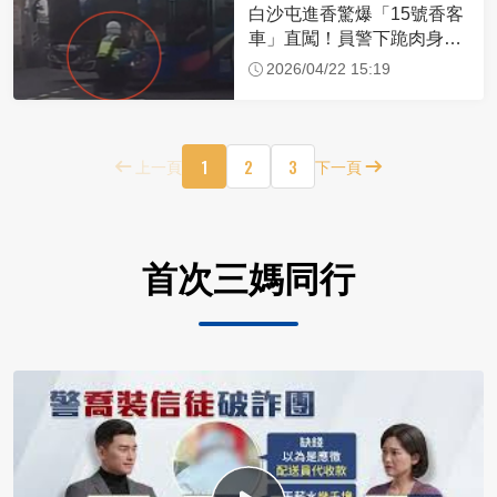
白沙屯進香驚爆「15號香客
車」直闖！員警下跪肉身擋
車：讓行人先過
2026/04/22 15:19
1
2
3
上一頁
下一頁
首次三媽同行