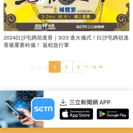
2024白沙屯媽祖進香｜3/23 進火儀式！白沙屯媽祖進
香最重要科儀！ 返程急行軍
1
2
3
上一頁
下一頁