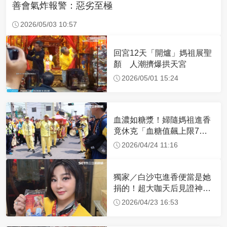
善會氣炸報警：惡劣至極
2026/05/03 10:57
回宮12天「開爐」媽祖展聖
顏 人潮擠爆拱天宮
2026/05/01 15:24
血濃如糖漿！婦隨媽祖進香
竟休克「血糖值飆上限7
倍」 醫曝原因
2026/04/24 11:16
獨家／白沙屯進香便當是她
捐的！超大咖天后見證神
蹟 一靠近媽祖就爆哭
2026/04/23 16:53