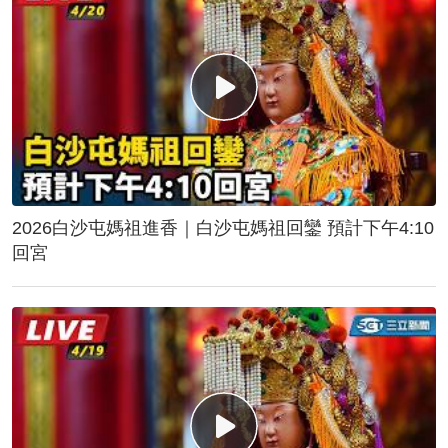
2026白沙屯媽祖進香｜白沙屯媽祖回鑾 預計下午4:10
回宮