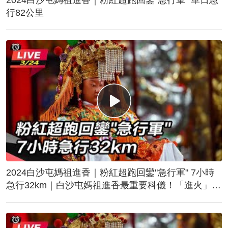
行82公里
2024白沙屯媽祖進香｜粉紅超跑回鑾"急行軍" 7小時
急行32km｜白沙屯媽祖進香最重要科儀！「進火」儀
式後起駕回鑾