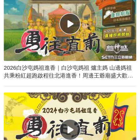
2026白沙屯媽祖進香｜白沙屯媽祖 爐主媽 山邊媽祖
共乘粉紅超跑啟程往北港進香！周邊王爺廟盛大歡
送！