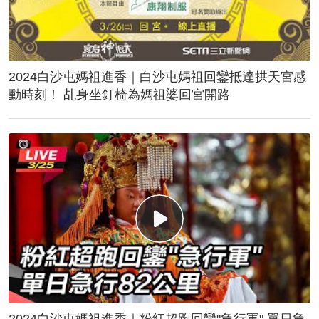
2024白沙屯媽祖進香｜白沙屯媽祖回鑾抵達拱天宮感
動時刻！ 乩身坐釘椅為媽祖婆回宮開路
2024白沙屯媽祖進香｜粉紅超跑回鑾"急行軍" 單日急