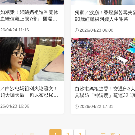
濃如糖漿！婦隨媽祖進香竟休
獨家／淚崩！香燈腳苦尋
血糖值飆上限7倍」 醫曝原
90歲紅龜粿阿嬤人生謝幕
26/04/24 11:16
2026/04/23 06:00
家／白沙屯媽祖刈火唸疏文！
白沙屯媽祖進香！交通部3
超大咖天后 包尿布忍尿5
具聯防「神調度」疏運32.1
時不喊累
新高
26/04/23 16:36
2026/04/22 17:31
上一頁
1
2
3
下一頁