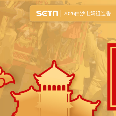
白沙屯媽祖進香全紀錄
2026白沙屯媽祖進香