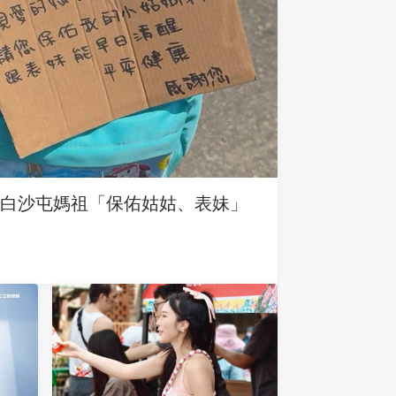
求白沙屯媽祖「保佑姑姑、表妹」