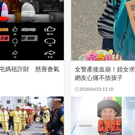
沙屯媽祖詐財 慈善會氣
女警產後血崩！姪女
網友心痛不捨孩子
2026/04/23 13:10