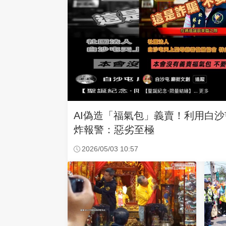
AI偽造「福氣包」義賣！利用白
炸報警：惡劣至極
2026/05/03 10:57