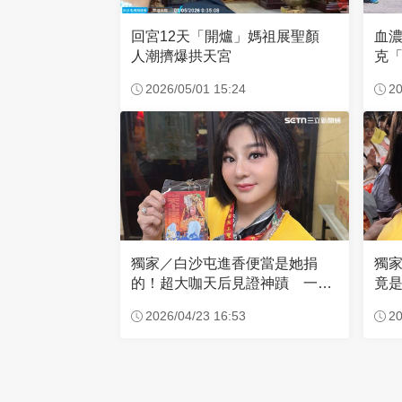
回宮12天「開爐」媽祖展聖顏
血
人潮擠爆拱天宮
克「
因
2026/05/01 15:24
20
獨家／白沙屯進香便當是她捐
獨
的！超大咖天后見證神蹟 一靠
竟是
近媽祖就爆哭
小
2026/04/23 16:53
20