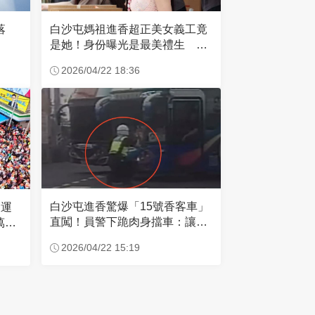
失落
白沙屯媽祖進香超正美女義工竟
是她！身份曝光是最美禮生 一
輩子不結婚
2026/04/22 18:36
白沙屯進香驚爆「15號香客車」
大運
直闖！員警下跪肉身擋車：讓行
萬創
人先過
2026/04/22 15:19