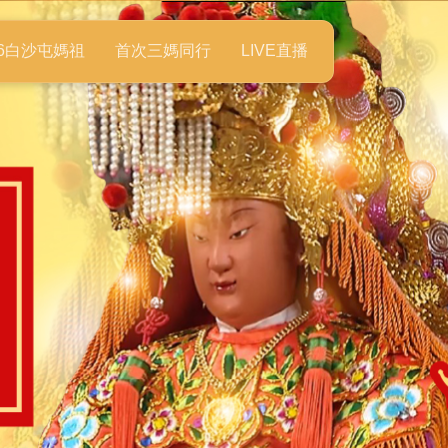
26白沙屯媽祖
首次三媽同行
LIVE直播