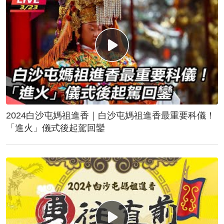
2024白沙屯媽祖進香｜白沙屯媽祖進香最重要科儀！
「進火」儀式後起駕回鑾