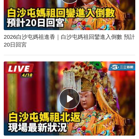
2026白沙屯媽祖進香｜白沙屯媽祖回鑾進入倒數 預計
20日回宮