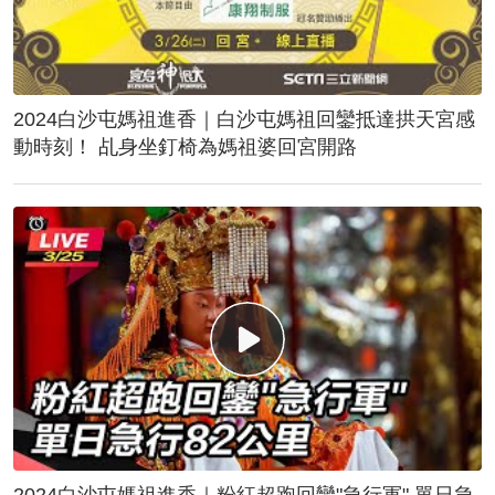
2024白沙屯媽祖進香｜白沙屯媽祖回鑾抵達拱天宮感
動時刻！ 乩身坐釘椅為媽祖婆回宮開路
2024白沙屯媽祖進香｜粉紅超跑回鑾"急行軍" 單日急