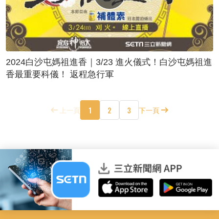
2024白沙屯媽祖進香｜3/23 進火儀式！白沙屯媽祖進
香最重要科儀！ 返程急行軍
1
2
3
上一頁
下一頁