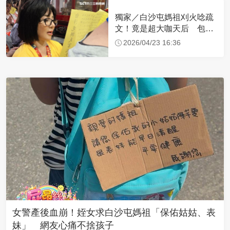
獨家／白沙屯媽祖刈火唸疏
文！竟是超大咖天后 包尿
布忍尿5小時不喊累
2026/04/23 16:36
女警產後血崩！姪女求白沙屯媽祖「保佑姑姑、表
妹」 網友心痛不捨孩子