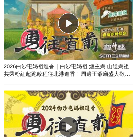
2026白沙屯媽祖進香｜白沙屯媽祖 爐主媽 山邊媽祖
共乘粉紅超跑啟程往北港進香！周邊王爺廟盛大歡
送！