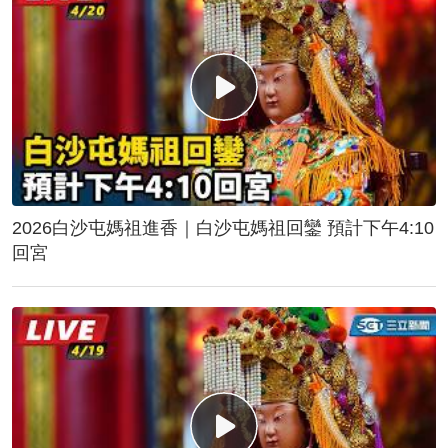
2026白沙屯媽祖進香｜白沙屯媽祖回鑾 預計下午4:10
回宮