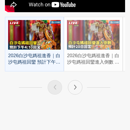
2026白沙屯媽祖進香｜白
2026白沙屯媽祖進香｜白
2
沙屯媽祖回鑾 預計下午
沙屯媽祖回鑾進入倒數 預
4:10回宮
計20日回宮