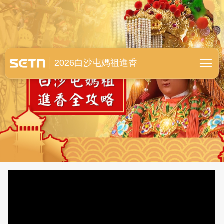
白沙屯媽祖進香全紀錄
2026白沙屯媽祖進香