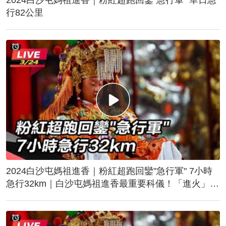
行82公里
2024白沙屯媽祖進香｜粉紅超跑回鑾"急行軍" 7小時
急行32km｜白沙屯媽祖進香最重要科儀！「進火」儀
式後起駕回鑾