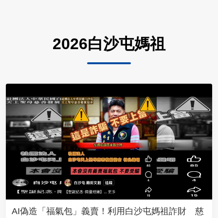
2026白沙屯媽祖
AI偽造「福氣包」義賣！利用白沙屯媽祖詐財 慈