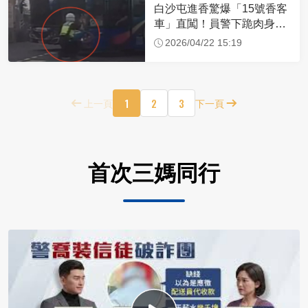
白沙屯進香驚爆「15號香客
車」直闖！員警下跪肉身擋
車：讓行人先過
2026/04/22 15:19
1
2
3
上一頁
下一頁
首次三媽同行