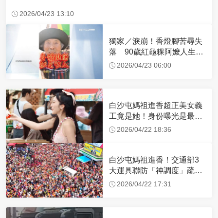
2026/04/23 13:10
獨家／淚崩！香燈腳苦尋失
落 90歲紅龜粿阿嬤人生謝
幕
2026/04/23 06:00
白沙屯媽祖進香超正美女義
工竟是她！身份曝光是最美
禮生 一輩子不結婚
2026/04/22 18:36
白沙屯媽祖進香！交通部3
大運具聯防「神調度」疏運
32.1萬創新高
2026/04/22 17:31