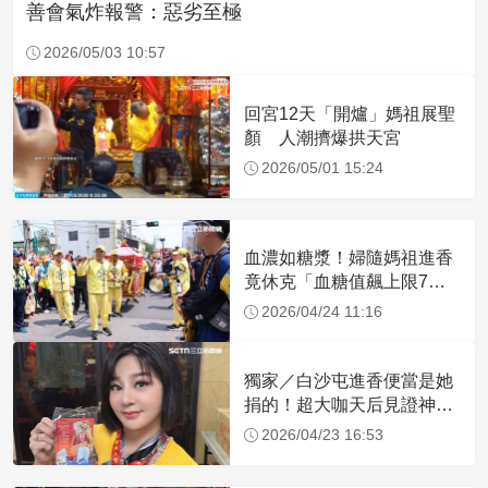
善會氣炸報警：惡劣至極
2026/05/03 10:57
回宮12天「開爐」媽祖展聖
顏 人潮擠爆拱天宮
2026/05/01 15:24
血濃如糖漿！婦隨媽祖進香
竟休克「血糖值飆上限7
倍」 醫曝原因
2026/04/24 11:16
獨家／白沙屯進香便當是她
捐的！超大咖天后見證神
蹟 一靠近媽祖就爆哭
2026/04/23 16:53