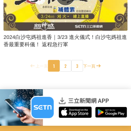
2024白沙屯媽祖進香｜3/23 進火儀式！白沙屯媽祖進
香最重要科儀！ 返程急行軍
1
2
3
上一頁
下一頁