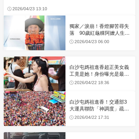
2026/04/23 13:10
獨家／淚崩！香燈腳苦尋失
落 90歲紅龜粿阿嬤人生謝
幕
2026/04/23 06:00
白沙屯媽祖進香超正美女義
工竟是她！身份曝光是最美
禮生 一輩子不結婚
2026/04/22 18:36
白沙屯媽祖進香！交通部3
大運具聯防「神調度」疏運
32.1萬創新高
2026/04/22 17:31