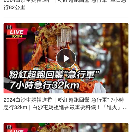
行82公里
2024白沙屯媽祖進香｜粉紅超跑回鑾"急行軍" 7小時
急行32km｜白沙屯媽祖進香最重要科儀！「進火」儀
式後起駕回鑾