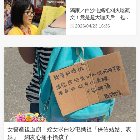
獨家／白沙屯媽祖刈火唸疏
文！竟是超大咖天后 包尿
布忍尿5小時不喊累
2026/04/23 16:36
女警產後血崩！姪女求白沙屯媽祖「保佑姑姑、表
妹」 網友心痛不捨孩子