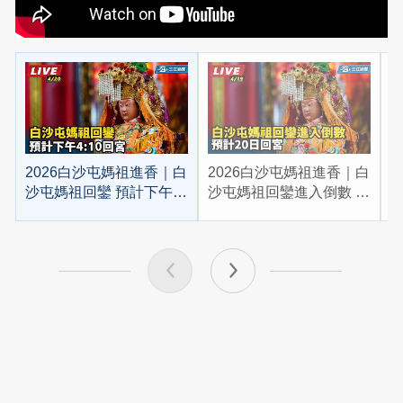
2026白沙屯媽祖進香｜白
2026白沙屯媽祖進香｜白
2
沙屯媽祖回鑾 預計下午
沙屯媽祖回鑾進入倒數 預
4:10回宮
計20日回宮