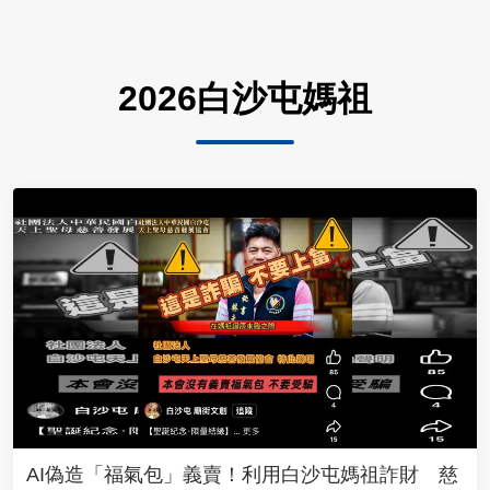
2026白沙屯媽祖
AI偽造「福氣包」義賣！利用白沙屯媽祖詐財 慈