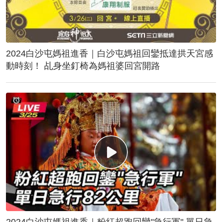
2024白沙屯媽祖進香｜白沙屯媽祖回鑾抵達拱天宮感
動時刻！ 乩身坐釘椅為媽祖婆回宮開路
2024白沙屯媽祖進香｜粉紅超跑回鑾"急行軍" 單日急