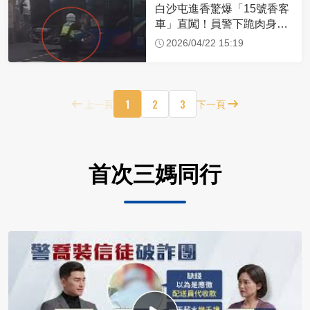
白沙屯進香驚爆「15號香客
車」直闖！員警下跪肉身擋
車：讓行人先過
2026/04/22 15:19
1
2
3
上一頁
下一頁
首次三媽同行