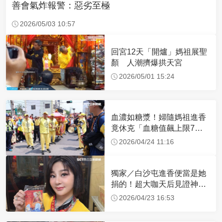
善會氣炸報警：惡劣至極
2026/05/03 10:57
回宮12天「開爐」媽祖展聖
顏 人潮擠爆拱天宮
2026/05/01 15:24
血濃如糖漿！婦隨媽祖進香
竟休克「血糖值飆上限7
倍」 醫曝原因
2026/04/24 11:16
獨家／白沙屯進香便當是她
捐的！超大咖天后見證神
蹟 一靠近媽祖就爆哭
2026/04/23 16:53