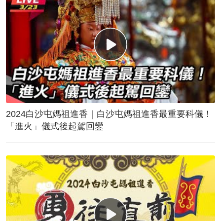
2024白沙屯媽祖進香｜白沙屯媽祖進香最重要科儀！
「進火」儀式後起駕回鑾