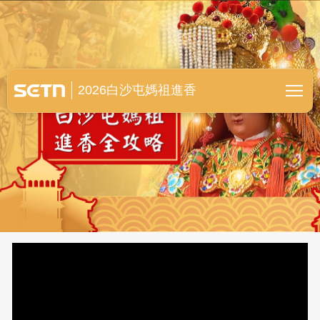
白沙屯媽祖進香全紀錄
2026白沙屯媽祖進香