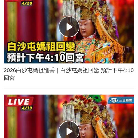
2026白沙屯媽祖進香｜白沙屯媽祖回鑾 預計下午4:10
回宮