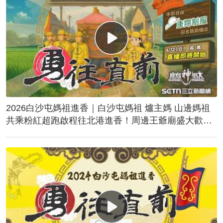
2026白沙屯媽祖進香｜白沙屯媽祖 爐主媽 山邊媽祖
共乘粉紅超跑啟程往北港進香！周邊王爺廟盛大歡
送！