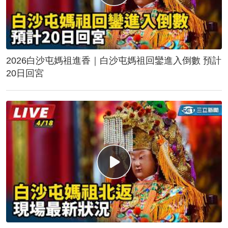
2026白沙屯媽祖進香｜白沙屯媽祖回鑾進入倒數 預計
20日回宮