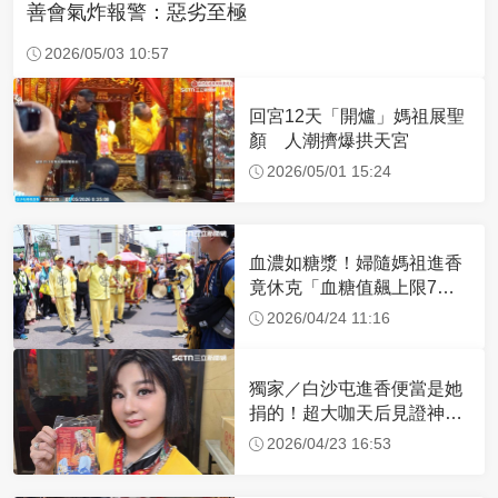
善會氣炸報警：惡劣至極
2026/05/03 10:57
回宮12天「開爐」媽祖展聖
顏 人潮擠爆拱天宮
2026/05/01 15:24
血濃如糖漿！婦隨媽祖進香
竟休克「血糖值飆上限7
倍」 醫曝原因
2026/04/24 11:16
獨家／白沙屯進香便當是她
捐的！超大咖天后見證神
蹟 一靠近媽祖就爆哭
2026/04/23 16:53