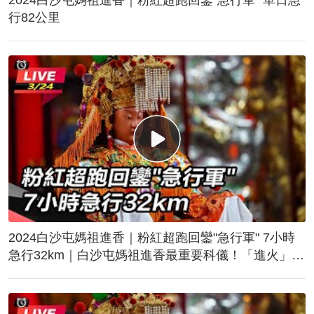
行82公里
2024白沙屯媽祖進香｜粉紅超跑回鑾"急行軍" 7小時
急行32km｜白沙屯媽祖進香最重要科儀！「進火」儀
式後起駕回鑾