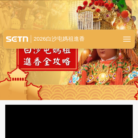
白沙屯媽祖進香全紀錄
2026白沙屯媽祖進香