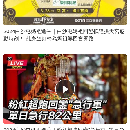
2024白沙屯媽祖進香｜白沙屯媽祖回鑾抵達拱天宮感
動時刻！ 乩身坐釘椅為媽祖婆回宮開路
2024白沙屯媽祖進香｜粉紅超跑回鑾"急行軍" 單日急