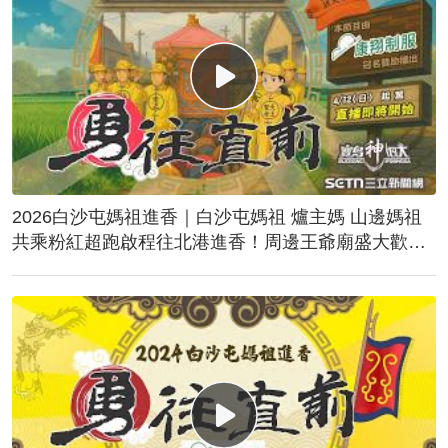
2026白沙屯媽祖進香｜白沙屯媽祖 爐主媽 山邊媽祖
共乘粉紅超跑啟程往北港進香！周邊王爺廟盛大歡
送！