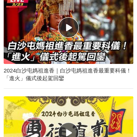
2024白沙屯媽祖進香｜白沙屯媽祖進香最重要科儀！
「進火」儀式後起駕回鑾