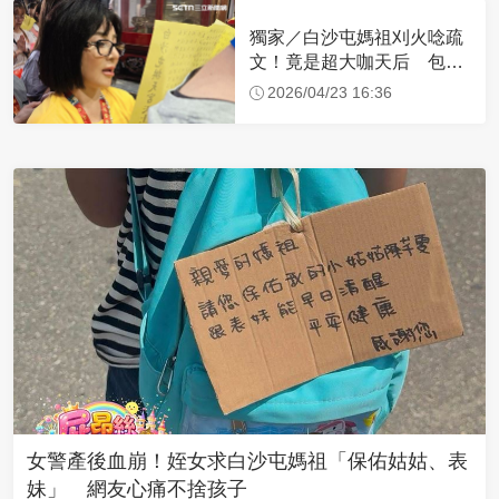
獨家／白沙屯媽祖刈火唸疏
文！竟是超大咖天后 包尿
布忍尿5小時不喊累
2026/04/23 16:36
女警產後血崩！姪女求白沙屯媽祖「保佑姑姑、表
妹」 網友心痛不捨孩子