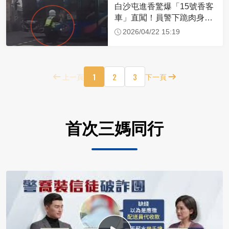
白沙屯進香驚爆「15號香客
車」直闖！員警下跪肉身擋
車：讓行人先過
2026/04/22 15:19
1
2
3
上一頁
下一頁
首次三媽同行