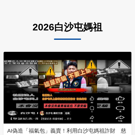
2026白沙屯媽祖
AI偽造「福氣包」義賣！利用白沙屯媽祖詐財 慈