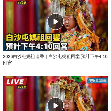
2026白沙屯媽祖進香｜白沙屯媽祖回鑾 預計下午4:10
回宮