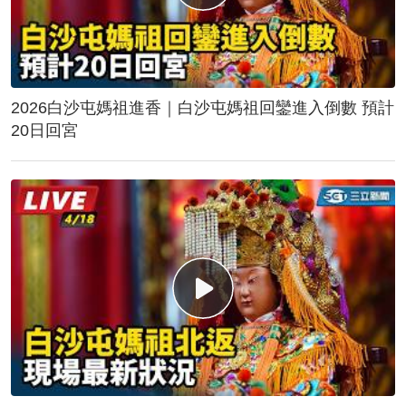
2026白沙屯媽祖進香｜白沙屯媽祖回鑾進入倒數 預計
20日回宮