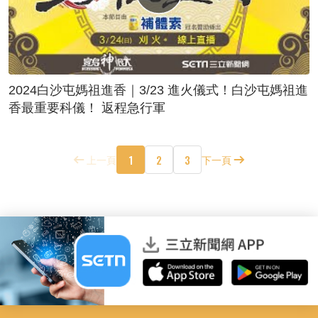
2024白沙屯媽祖進香｜3/23 進火儀式！白沙屯媽祖進
香最重要科儀！ 返程急行軍
1
2
3
上一頁
下一頁