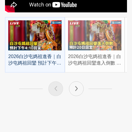
2026白沙屯媽祖進香｜白
2026白沙屯媽祖進香｜白
2
沙屯媽祖回鑾 預計下午
沙屯媽祖回鑾進入倒數 預
4:10回宮
計20日回宮