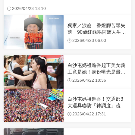
2026/04/23 13:10
獨家／淚崩！香燈腳苦尋失
落 90歲紅龜粿阿嬤人生謝
幕
2026/04/23 06:00
白沙屯媽祖進香超正美女義
工竟是她！身份曝光是最美
禮生 一輩子不結婚
2026/04/22 18:36
白沙屯媽祖進香！交通部3
大運具聯防「神調度」疏運
32.1萬創新高
2026/04/22 17:31