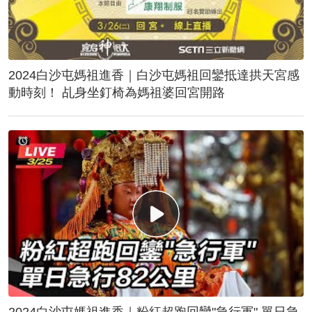
2024白沙屯媽祖進香｜白沙屯媽祖回鑾抵達拱天宮感
動時刻！ 乩身坐釘椅為媽祖婆回宮開路
2024白沙屯媽祖進香｜粉紅超跑回鑾"急行軍" 單日急