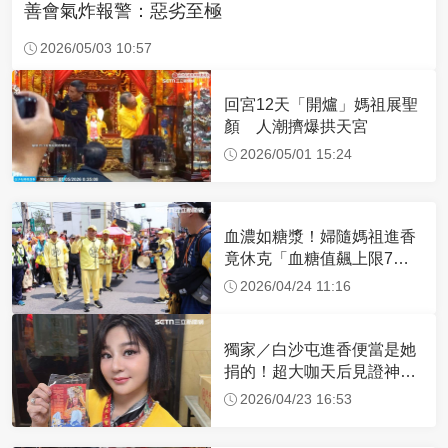
善會氣炸報警：惡劣至極
2026/05/03 10:57
回宮12天「開爐」媽祖展聖
顏 人潮擠爆拱天宮
2026/05/01 15:24
血濃如糖漿！婦隨媽祖進香
竟休克「血糖值飆上限7
倍」 醫曝原因
2026/04/24 11:16
獨家／白沙屯進香便當是她
捐的！超大咖天后見證神
蹟 一靠近媽祖就爆哭
2026/04/23 16:53