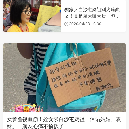
獨家／白沙屯媽祖刈火唸疏
文！竟是超大咖天后 包尿
布忍尿5小時不喊累
2026/04/23 16:36
女警產後血崩！姪女求白沙屯媽祖「保佑姑姑、表
妹」 網友心痛不捨孩子