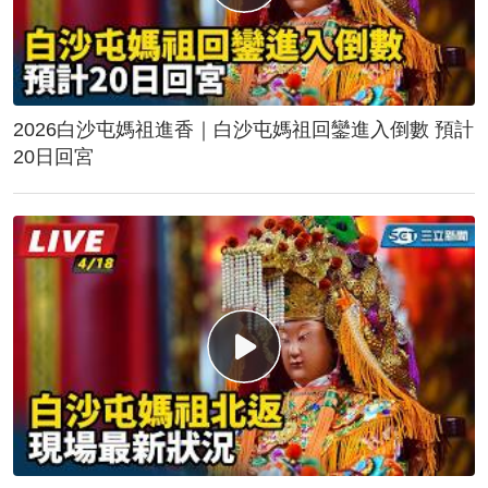
2026白沙屯媽祖進香｜白沙屯媽祖回鑾進入倒數 預計
20日回宮