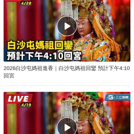
2026白沙屯媽祖進香｜白沙屯媽祖回鑾 預計下午4:10
回宮