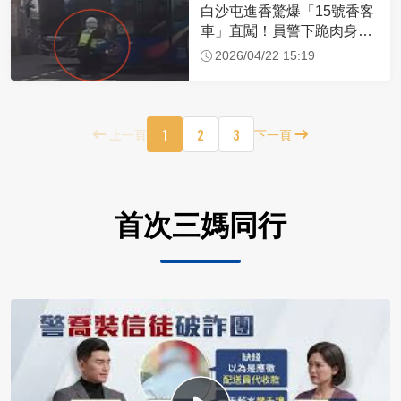
白沙屯進香驚爆「15號香客
車」直闖！員警下跪肉身擋
車：讓行人先過
2026/04/22 15:19
1
2
3
上一頁
下一頁
首次三媽同行