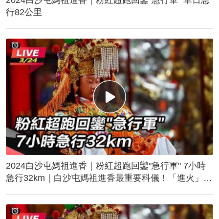
行82公里
2024白沙屯媽祖進香｜粉紅超跑回鑾"急行軍" 7小時
急行32km｜白沙屯媽祖進香最重要科儀！「進火」儀
式後起駕回鑾