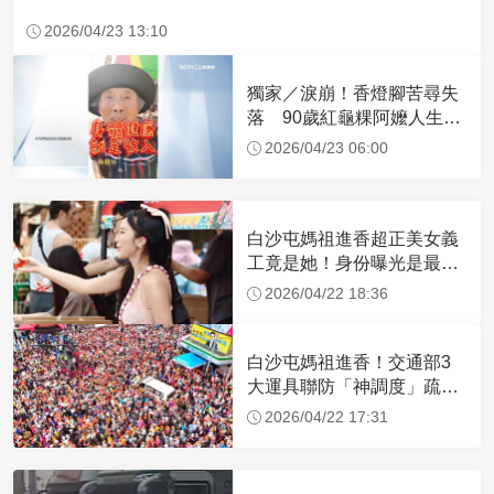
2026/04/23 13:10
獨家／淚崩！香燈腳苦尋失
落 90歲紅龜粿阿嬤人生謝
幕
2026/04/23 06:00
白沙屯媽祖進香超正美女義
工竟是她！身份曝光是最美
禮生 一輩子不結婚
2026/04/22 18:36
白沙屯媽祖進香！交通部3
大運具聯防「神調度」疏運
32.1萬創新高
2026/04/22 17:31