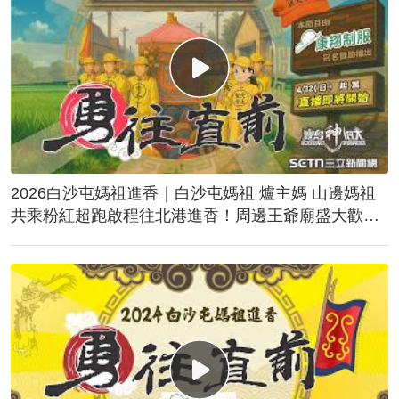
2026白沙屯媽祖進香｜白沙屯媽祖 爐主媽 山邊媽祖
共乘粉紅超跑啟程往北港進香！周邊王爺廟盛大歡
送！