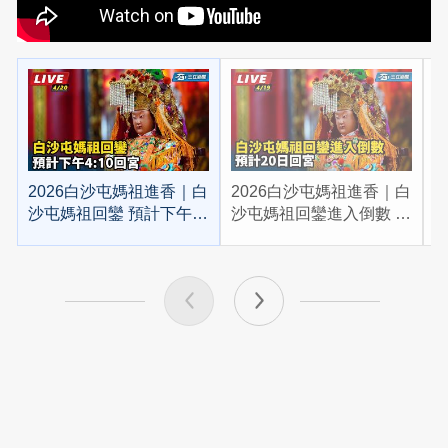
2026白沙屯媽祖進香｜白
2026白沙屯媽祖進香｜白
2
沙屯媽祖回鑾 預計下午
沙屯媽祖回鑾進入倒數 預
4:10回宮
計20日回宮