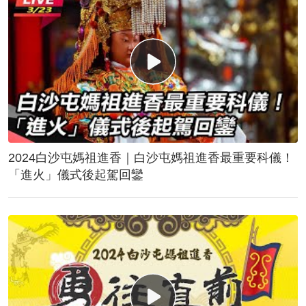
2024白沙屯媽祖進香｜白沙屯媽祖進香最重要科儀！
「進火」儀式後起駕回鑾