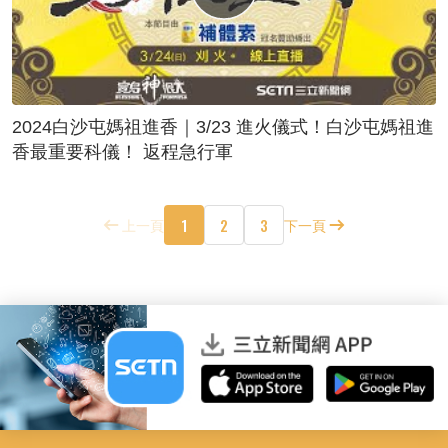
2024白沙屯媽祖進香｜3/23 進火儀式！白沙屯媽祖進
香最重要科儀！ 返程急行軍
1
2
3
上一頁
下一頁