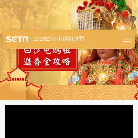
白沙屯媽祖進香全紀錄
2026白沙屯媽祖進香