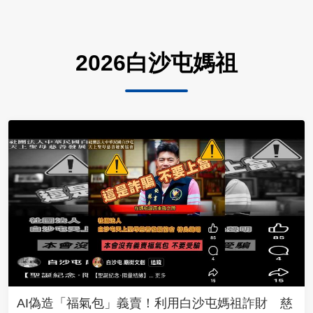
2026白沙屯媽祖
AI偽造「福氣包」義賣！利用白沙屯媽祖詐財 慈