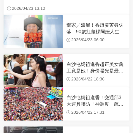
2026/04/23 13:10
獨家／淚崩！香燈腳苦尋失
落 90歲紅龜粿阿嬤人生謝
幕
2026/04/23 06:00
白沙屯媽祖進香超正美女義
工竟是她！身份曝光是最美
禮生 一輩子不結婚
2026/04/22 18:36
白沙屯媽祖進香！交通部3
大運具聯防「神調度」疏運
32.1萬創新高
2026/04/22 17:31