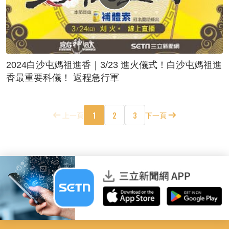
2024白沙屯媽祖進香｜3/23 進火儀式！白沙屯媽祖進
香最重要科儀！ 返程急行軍
1
2
3
上一頁
下一頁