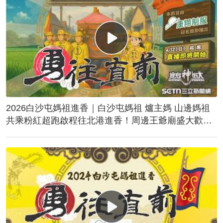
2026白沙屯媽祖進香｜白沙屯媽祖 爐主媽 山邊媽祖
共乘粉紅超跑啟程往北港進香！周邊王爺廟盛大歡
送！