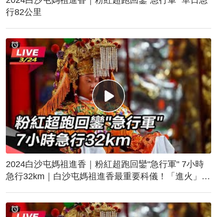
行82公里
2024白沙屯媽祖進香｜粉紅超跑回鑾"急行軍" 7小時
急行32km｜白沙屯媽祖進香最重要科儀！「進火」儀
式後起駕回鑾