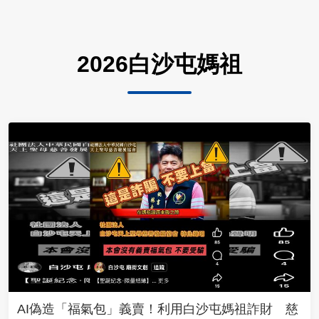
2026白沙屯媽祖
AI偽造「福氣包」義賣！利用白沙屯媽祖詐財 慈