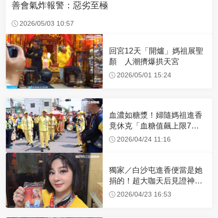
善會氣炸報警：惡劣至極
2026/05/03 10:57
回宮12天「開爐」媽祖展聖
顏 人潮擠爆拱天宮
2026/05/01 15:24
血濃如糖漿！婦隨媽祖進香
竟休克「血糖值飆上限7
倍」 醫曝原因
2026/04/24 11:16
獨家／白沙屯進香便當是她
捐的！超大咖天后見證神
蹟 一靠近媽祖就爆哭
2026/04/23 16:53