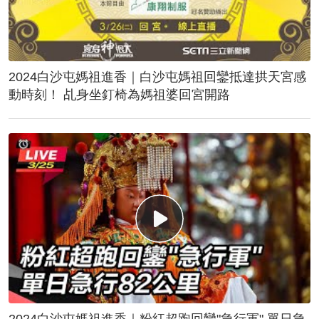
2024白沙屯媽祖進香｜白沙屯媽祖回鑾抵達拱天宮感
動時刻！ 乩身坐釘椅為媽祖婆回宮開路
2024白沙屯媽祖進香｜粉紅超跑回鑾"急行軍" 單日急