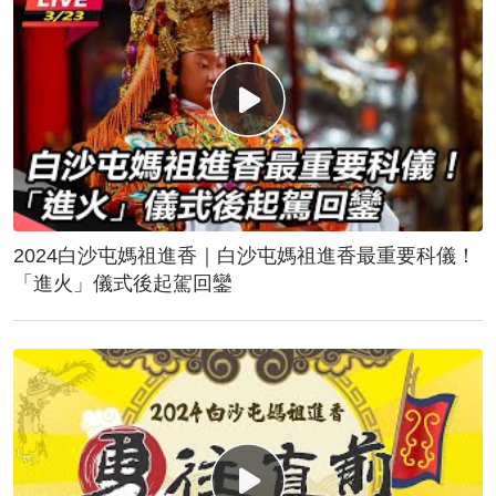
2024白沙屯媽祖進香｜白沙屯媽祖進香最重要科儀！
「進火」儀式後起駕回鑾