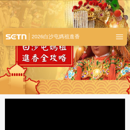
白沙屯媽祖進香全紀錄
2026白沙屯媽祖進香