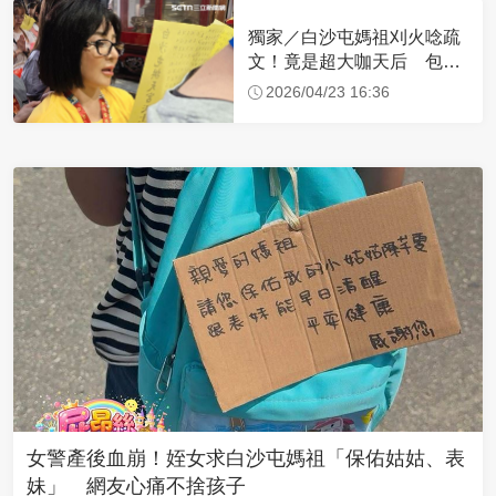
獨家／白沙屯媽祖刈火唸疏
文！竟是超大咖天后 包尿
布忍尿5小時不喊累
2026/04/23 16:36
女警產後血崩！姪女求白沙屯媽祖「保佑姑姑、表
妹」 網友心痛不捨孩子