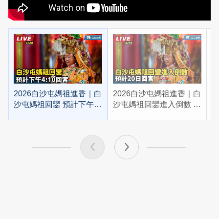
2026白沙屯媽祖進香｜白
2026白沙屯媽祖進香｜白
2
沙屯媽祖回鑾 預計下午
沙屯媽祖回鑾進入倒數 預
4:10回宮
計20日回宮