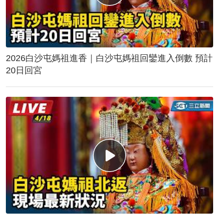
2026白沙屯媽祖進香｜白沙屯媽祖回鑾進入倒數 預計
20日回宮