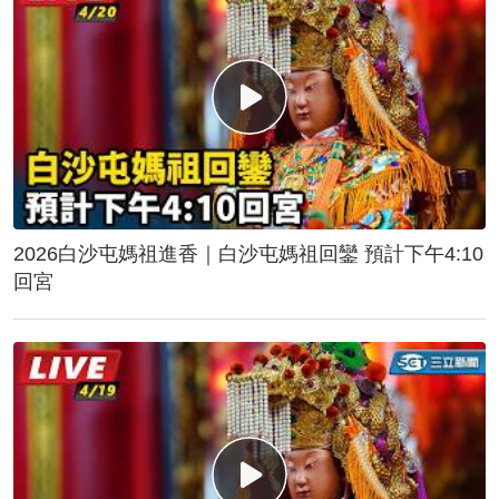
2026白沙屯媽祖進香｜白沙屯媽祖回鑾 預計下午4:10
回宮