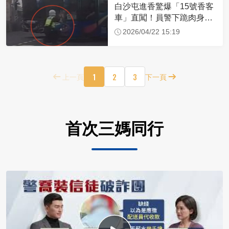
白沙屯進香驚爆「15號香客
車」直闖！員警下跪肉身擋
車：讓行人先過
2026/04/22 15:19
1
2
3
上一頁
下一頁
首次三媽同行