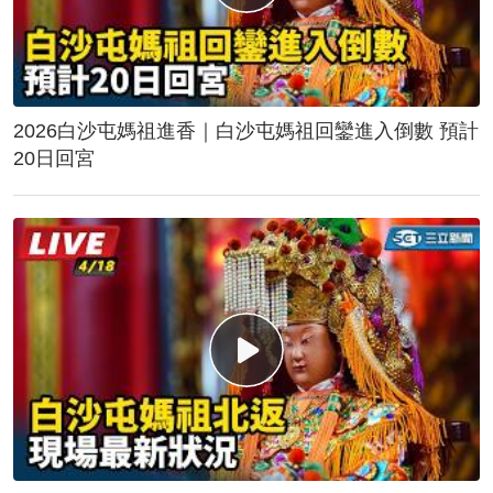
2026白沙屯媽祖進香｜白沙屯媽祖回鑾進入倒數 預計
20日回宮