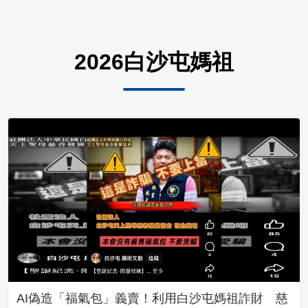
2026白沙屯媽祖
AI偽造「福氣包」義賣！利用白沙屯媽祖詐財 慈