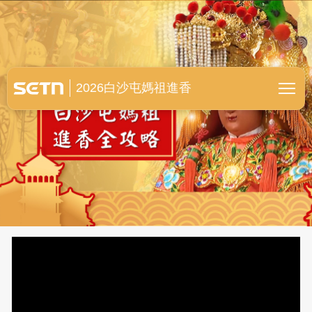
白沙屯媽祖進香全紀錄
2026白沙屯媽祖進香