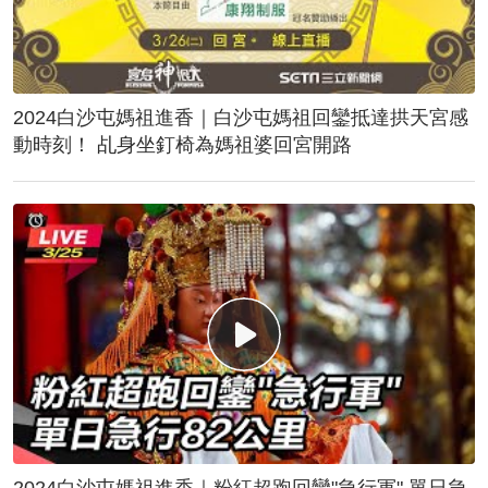
2024白沙屯媽祖進香｜白沙屯媽祖回鑾抵達拱天宮感
動時刻！ 乩身坐釘椅為媽祖婆回宮開路
2024白沙屯媽祖進香｜粉紅超跑回鑾"急行軍" 單日急