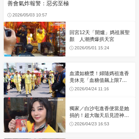
善會氣炸報警：惡劣至極
2026/05/03 10:57
回宮12天「開爐」媽祖展聖
顏 人潮擠爆拱天宮
2026/05/01 15:24
血濃如糖漿！婦隨媽祖進香
竟休克「血糖值飆上限7
倍」 醫曝原因
2026/04/24 11:16
獨家／白沙屯進香便當是她
捐的！超大咖天后見證神
蹟 一靠近媽祖就爆哭
2026/04/23 16:53