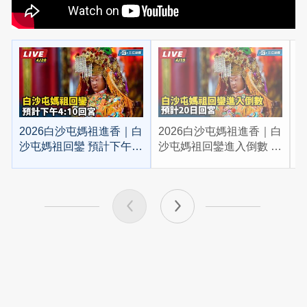
2026白沙屯媽祖進香｜白
2026白沙屯媽祖進香｜白
2
沙屯媽祖回鑾 預計下午
沙屯媽祖回鑾進入倒數 預
4:10回宮
計20日回宮