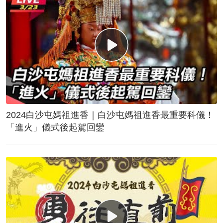
2024白沙屯媽祖進香｜白沙屯媽祖進香最重要科儀！
「進火」儀式後起駕回鑾