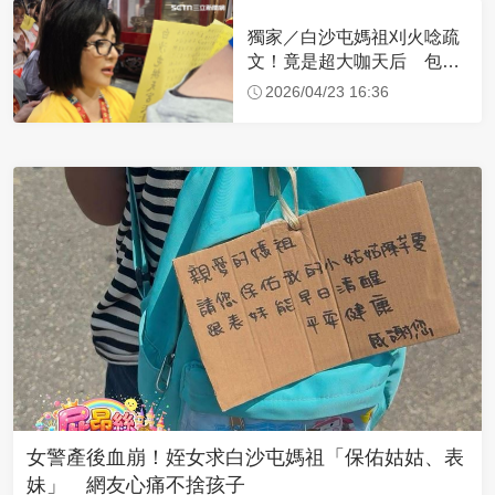
獨家／白沙屯媽祖刈火唸疏
文！竟是超大咖天后 包尿
布忍尿5小時不喊累
2026/04/23 16:36
女警產後血崩！姪女求白沙屯媽祖「保佑姑姑、表
妹」 網友心痛不捨孩子