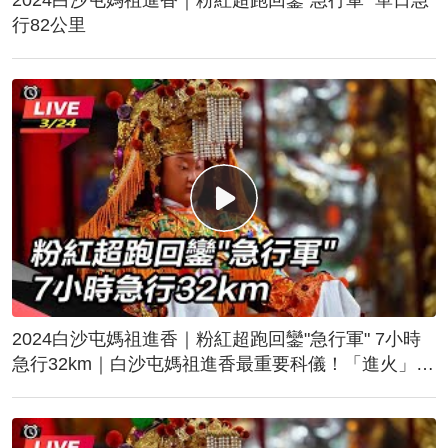
行82公里
2024白沙屯媽祖進香｜粉紅超跑回鑾"急行軍" 7小時
急行32km｜白沙屯媽祖進香最重要科儀！「進火」儀
式後起駕回鑾