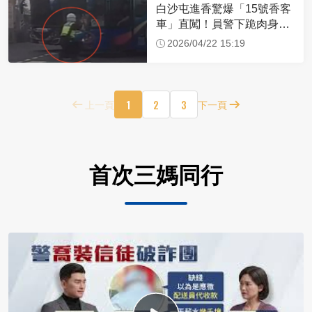
白沙屯進香驚爆「15號香客
車」直闖！員警下跪肉身擋
車：讓行人先過
2026/04/22 15:19
1
2
3
上一頁
下一頁
首次三媽同行