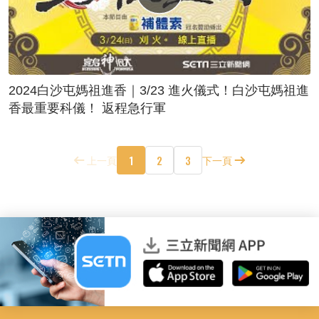
2024白沙屯媽祖進香｜3/23 進火儀式！白沙屯媽祖進
香最重要科儀！ 返程急行軍
1
2
3
上一頁
下一頁