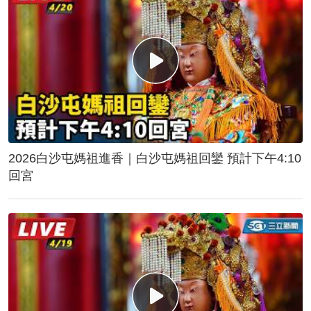
2026白沙屯媽祖進香｜白沙屯媽祖回鑾 預計下午4:10
回宮