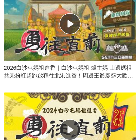
2026白沙屯媽祖進香｜白沙屯媽祖 爐主媽 山邊媽祖
共乘粉紅超跑啟程往北港進香！周邊王爺廟盛大歡
送！