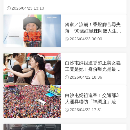
2026/04/23 13:10
獨家／淚崩！香燈腳苦尋失
落 90歲紅龜粿阿嬤人生謝
幕
2026/04/23 06:00
白沙屯媽祖進香超正美女義
工竟是她！身份曝光是最美
禮生 一輩子不結婚
2026/04/22 18:36
白沙屯媽祖進香！交通部3
大運具聯防「神調度」疏運
32.1萬創新高
2026/04/22 17:31