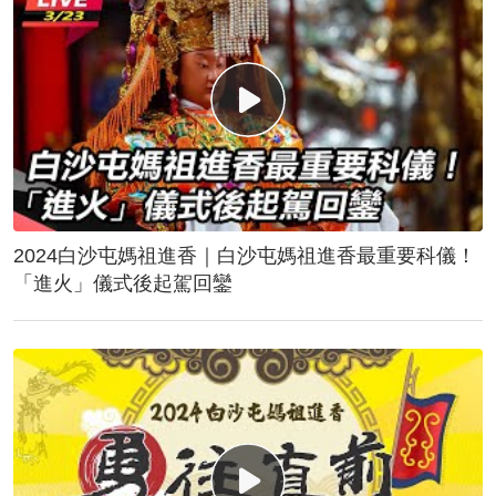
2024白沙屯媽祖進香｜白沙屯媽祖進香最重要科儀！
「進火」儀式後起駕回鑾