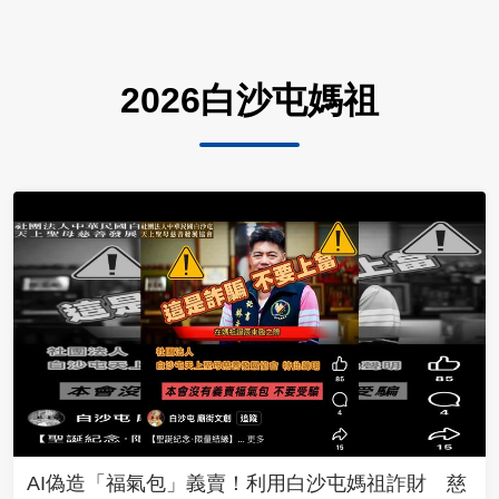
2026白沙屯媽祖
AI偽造「福氣包」義賣！利用白沙屯媽祖詐財 慈