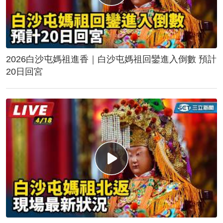
2026白沙屯媽祖進香｜白沙屯媽祖回鑾進入倒數 預計
20日回宮