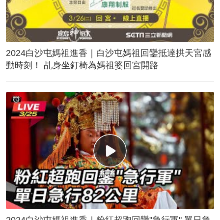
2024白沙屯媽祖進香｜白沙屯媽祖回鑾抵達拱天宮感
動時刻！ 乩身坐釘椅為媽祖婆回宮開路
2024白沙屯媽祖進香｜粉紅超跑回鑾"急行軍" 單日急