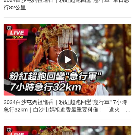
行82公里
2024白沙屯媽祖進香｜粉紅超跑回鑾"急行軍" 7小時
急行32km｜白沙屯媽祖進香最重要科儀！「進火」儀
式後起駕回鑾