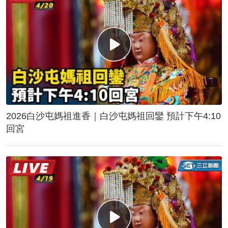
2026白沙屯媽祖進香｜白沙屯媽祖回鑾 預計下午4:10
回宮