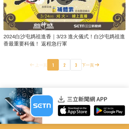
2024白沙屯媽祖進香｜3/23 進火儀式！白沙屯媽祖進
香最重要科儀！ 返程急行軍
1
2
3
上一頁
下一頁