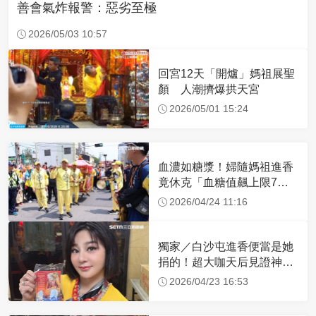
善會氣炸報警：惡劣至極
2026/05/03 10:57
回宮12天「開爐」媽祖展聖
顏 人潮擠爆拱天宮
2026/05/01 15:24
血濃如糖漿！婦隨媽祖進香
竟休克「血糖值飆上限7
倍」 醫曝原因
2026/04/24 11:16
獨家／白沙屯進香便當是她
捐的！超大咖天后見證神
蹟 一靠近媽祖就爆哭
2026/04/23 16:53