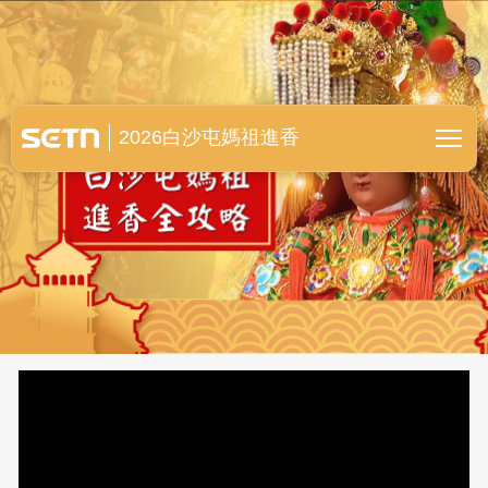
白沙屯媽祖進香全紀錄
2026白沙屯媽祖進香