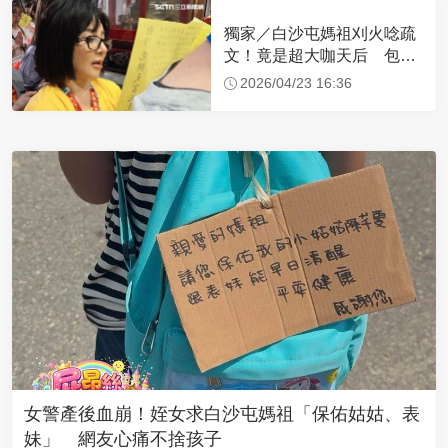
獨家／白沙屯媽祖刈火唸疏
文！竟是超大咖天后 包尿
布忍尿5小時不喊累
2026/04/23 16:36
女警產後血崩！姪女求白沙屯媽祖「保佑姑姑、表
妹」 網友心痛不捨孩子