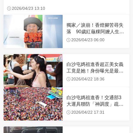
2026/04/23 13:10
獨家／淚崩！香燈腳苦尋失
落 90歲紅龜粿阿嬤人生謝
幕
2026/04/23 06:00
白沙屯媽祖進香超正美女義
工竟是她！身份曝光是最美
禮生 一輩子不結婚
2026/04/22 18:36
白沙屯媽祖進香！交通部3
大運具聯防「神調度」疏運
32.1萬創新高
2026/04/22 17:31