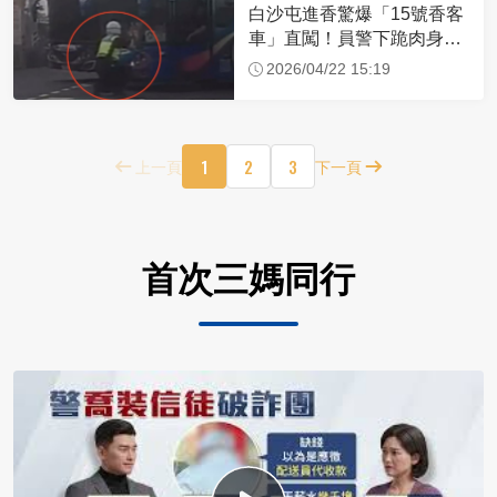
白沙屯進香驚爆「15號香客
車」直闖！員警下跪肉身擋
車：讓行人先過
2026/04/22 15:19
1
2
3
上一頁
下一頁
首次三媽同行