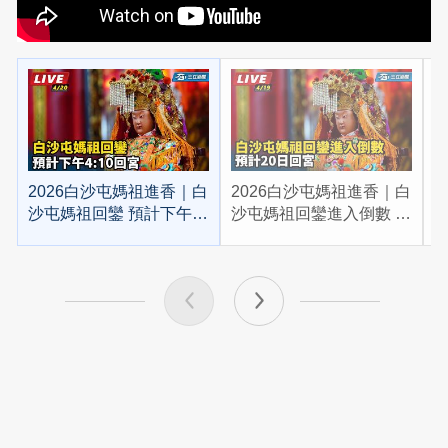
2026白沙屯媽祖進香｜白
2026白沙屯媽祖進香｜白
2
沙屯媽祖回鑾 預計下午
沙屯媽祖回鑾進入倒數 預
4:10回宮
計20日回宮