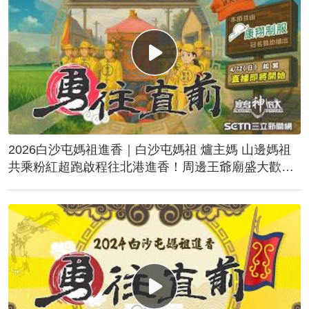
2026白沙屯媽祖進香｜白沙屯媽祖 爐主媽 山邊媽祖
共乘粉紅超跑啟程往北港進香！周邊王爺廟盛大歡
送！