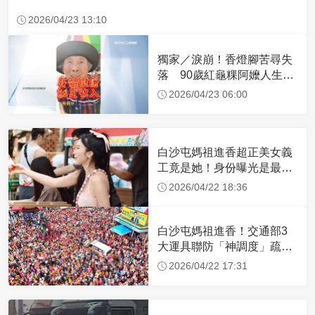
2026/04/23 13:10
獨家／淚崩！香燈腳苦尋失
落 90歲紅龜粿阿嬤人生謝
幕
2026/04/23 06:00
白沙屯媽祖進香超正美女義
工竟是她！身份曝光是最美
禮生 一輩子不結婚
2026/04/22 18:36
白沙屯媽祖進香！交通部3
大運具聯防「神調度」疏運
32.1萬創新高
2026/04/22 17:31