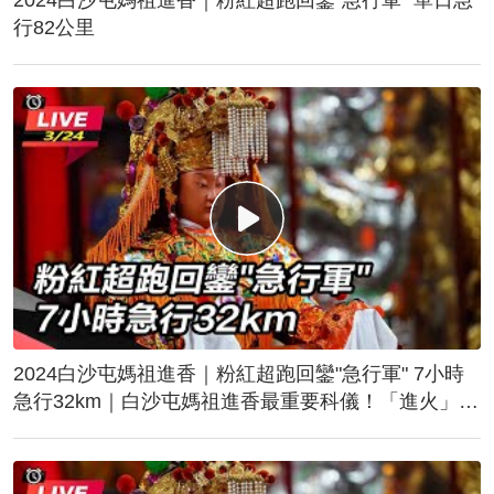
行82公里
2024白沙屯媽祖進香｜粉紅超跑回鑾"急行軍" 7小時
急行32km｜白沙屯媽祖進香最重要科儀！「進火」儀
式後起駕回鑾