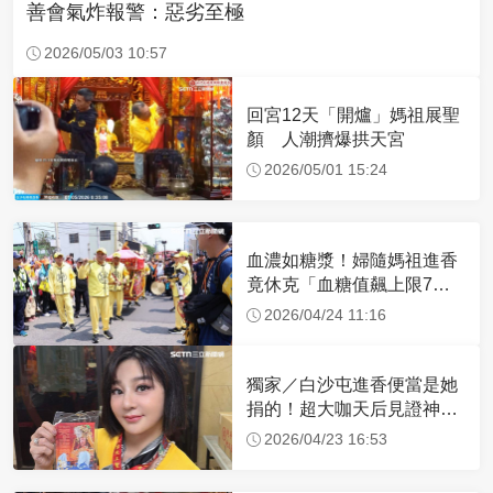
善會氣炸報警：惡劣至極
2026/05/03 10:57
回宮12天「開爐」媽祖展聖
顏 人潮擠爆拱天宮
2026/05/01 15:24
血濃如糖漿！婦隨媽祖進香
竟休克「血糖值飆上限7
倍」 醫曝原因
2026/04/24 11:16
獨家／白沙屯進香便當是她
捐的！超大咖天后見證神
蹟 一靠近媽祖就爆哭
2026/04/23 16:53