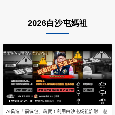
2026白沙屯媽祖
AI偽造「福氣包」義賣！利用白沙屯媽祖詐財 慈