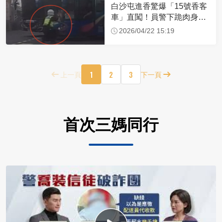
白沙屯進香驚爆「15號香客
車」直闖！員警下跪肉身擋
車：讓行人先過
2026/04/22 15:19
1
2
3
上一頁
下一頁
首次三媽同行