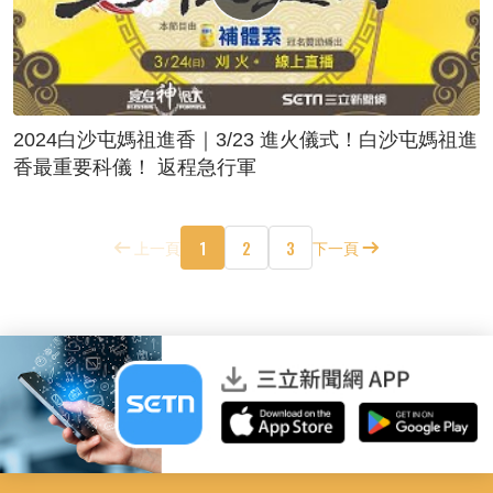
2024白沙屯媽祖進香｜3/23 進火儀式！白沙屯媽祖進
香最重要科儀！ 返程急行軍
1
2
3
上一頁
下一頁