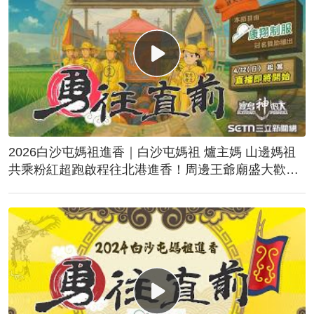
2026白沙屯媽祖進香｜白沙屯媽祖 爐主媽 山邊媽祖
共乘粉紅超跑啟程往北港進香！周邊王爺廟盛大歡
送！