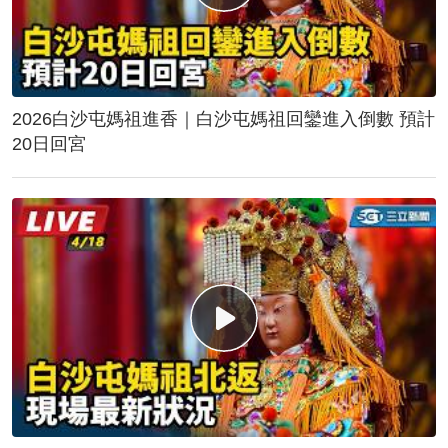
2026白沙屯媽祖進香｜白沙屯媽祖回鑾進入倒數 預計
20日回宮