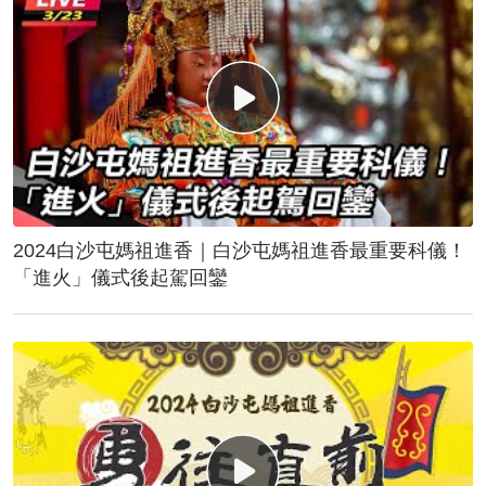
2024白沙屯媽祖進香｜白沙屯媽祖進香最重要科儀！
「進火」儀式後起駕回鑾