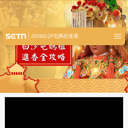
白沙屯媽祖進香全紀錄
2026白沙屯媽祖進香