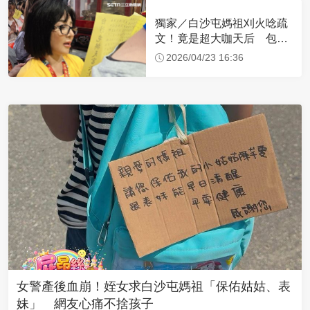
獨家／白沙屯媽祖刈火唸疏
文！竟是超大咖天后 包尿
布忍尿5小時不喊累
2026/04/23 16:36
女警產後血崩！姪女求白沙屯媽祖「保佑姑姑、表
妹」 網友心痛不捨孩子