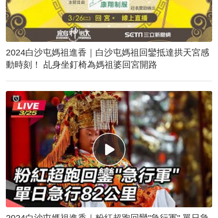
2024白沙屯媽祖進香｜白沙屯媽祖回鑾抵達拱天宮感
動時刻！ 乩身坐釘椅為媽祖婆回宮開路
2024白沙屯媽祖進香｜粉紅超跑回鑾"急行軍" 單日急