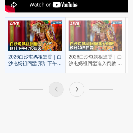
2026白沙屯媽祖進香｜白
2026白沙屯媽祖進香｜白
2
沙屯媽祖回鑾 預計下午
沙屯媽祖回鑾進入倒數 預
4:10回宮
計20日回宮