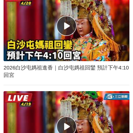
2026白沙屯媽祖進香｜白沙屯媽祖回鑾 預計下午4:10
回宮