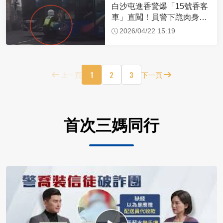
白沙屯進香驚爆「15號香客
車」直闖！員警下跪肉身擋
車：讓行人先過
2026/04/22 15:19
1
2
3
上一頁
下一頁
首次三媽同行