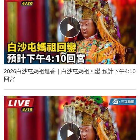
2026白沙屯媽祖進香｜白沙屯媽祖回鑾 預計下午4:10
回宮