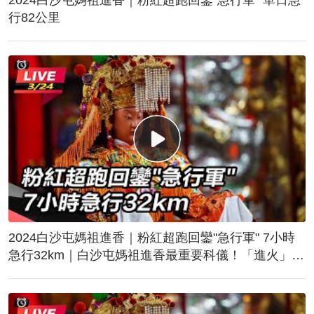
行82公里
2024白沙屯媽祖進香｜粉紅超跑回鑾"急行軍" 7小時
急行32km｜白沙屯媽祖進香最重要科儀！「進火」儀
式後起駕回鑾