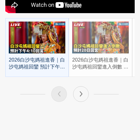
2026白沙屯媽祖進香｜白
2026白沙屯媽祖進香｜白
2
沙屯媽祖回鑾 預計下午
沙屯媽祖回鑾進入倒數 預
4:10回宮
計20日回宮