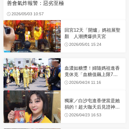
善會氣炸報警：惡劣至極
2026/05/03 10:57
回宮12天「開爐」媽祖展聖
顏 人潮擠爆拱天宮
2026/05/01 15:24
血濃如糖漿！婦隨媽祖進香
竟休克「血糖值飆上限7
倍」 醫曝原因
2026/04/24 11:16
獨家／白沙屯進香便當是她
捐的！超大咖天后見證神
蹟 一靠近媽祖就爆哭
2026/04/23 16:53