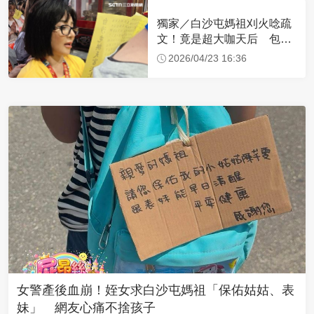
獨家／白沙屯媽祖刈火唸疏
文！竟是超大咖天后 包尿
布忍尿5小時不喊累
2026/04/23 16:36
女警產後血崩！姪女求白沙屯媽祖「保佑姑姑、表
妹」 網友心痛不捨孩子