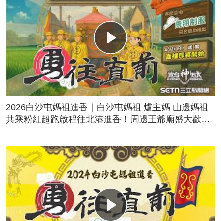
2026白沙屯媽祖進香｜白沙屯媽祖 爐主媽 山邊媽祖
共乘粉紅超跑啟程往北港進香！周邊王爺廟盛大歡
送！