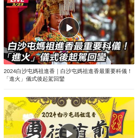
2024白沙屯媽祖進香｜白沙屯媽祖進香最重要科儀！
「進火」儀式後起駕回鑾