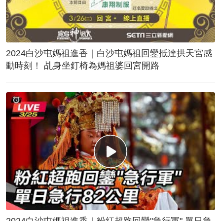
2024白沙屯媽祖進香｜白沙屯媽祖回鑾抵達拱天宮感
動時刻！ 乩身坐釘椅為媽祖婆回宮開路
2024白沙屯媽祖進香｜粉紅超跑回鑾"急行軍" 單日急