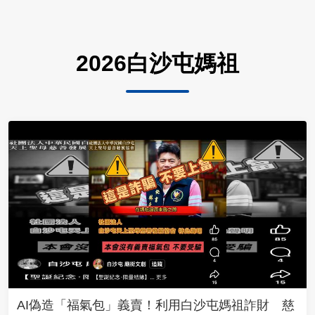
2026白沙屯媽祖
AI偽造「福氣包」義賣！利用白沙屯媽祖詐財 慈