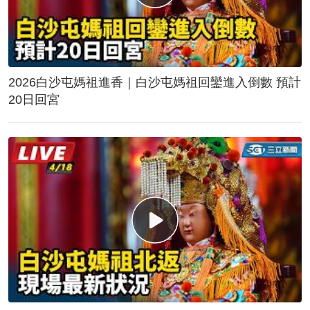
2026白沙屯媽祖進香｜白沙屯媽祖回鑾進入倒數 預計
20日回宮