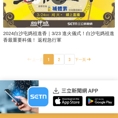
2024白沙屯媽祖進香｜3/23 進火儀式！白沙屯媽祖進
香最重要科儀！ 返程急行軍
1
2
3
上一頁
下一頁