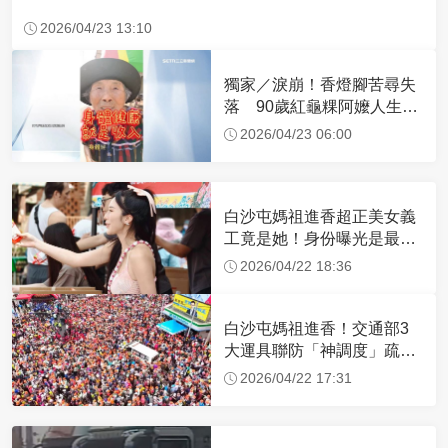
2026/04/23 13:10
獨家／淚崩！香燈腳苦尋失
落 90歲紅龜粿阿嬤人生謝
幕
2026/04/23 06:00
白沙屯媽祖進香超正美女義
工竟是她！身份曝光是最美
禮生 一輩子不結婚
2026/04/22 18:36
白沙屯媽祖進香！交通部3
大運具聯防「神調度」疏運
32.1萬創新高
2026/04/22 17:31