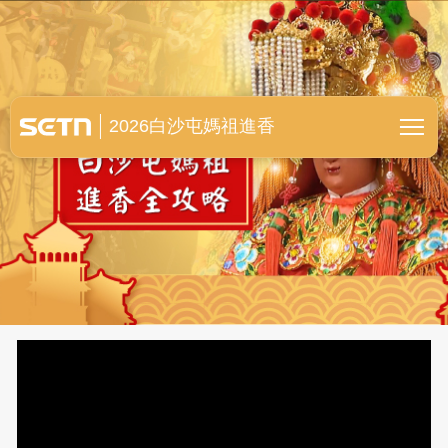
白沙屯媽祖進香全紀錄
2026白沙屯媽祖進香