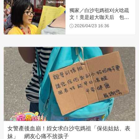
獨家／白沙屯媽祖刈火唸疏
文！竟是超大咖天后 包尿
布忍尿5小時不喊累
2026/04/23 16:36
女警產後血崩！姪女求白沙屯媽祖「保佑姑姑、表
妹」 網友心痛不捨孩子