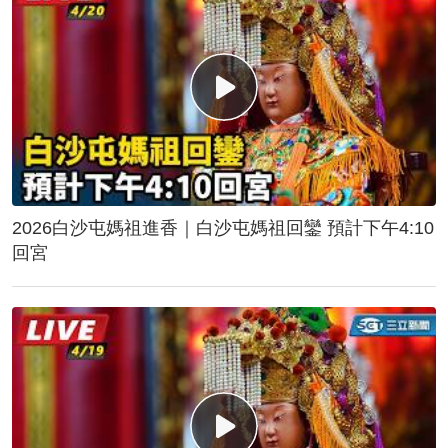
2026白沙屯媽祖進香｜白沙屯媽祖回鑾 預計下午4:10
回宮