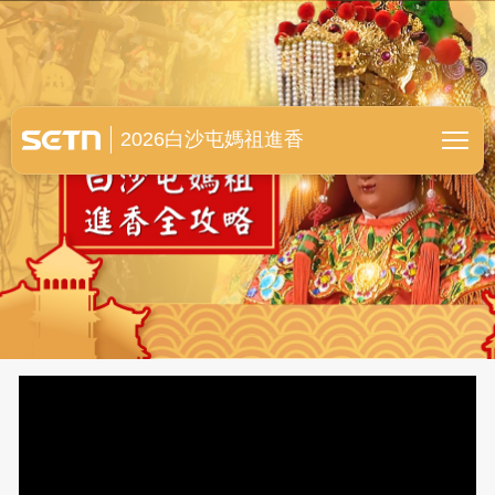
白沙屯媽祖進香全紀錄
2026白沙屯媽祖進香