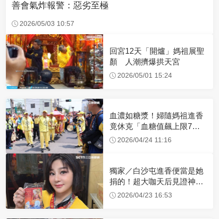
善會氣炸報警：惡劣至極
2026/05/03 10:57
回宮12天「開爐」媽祖展聖
顏 人潮擠爆拱天宮
2026/05/01 15:24
血濃如糖漿！婦隨媽祖進香
竟休克「血糖值飆上限7
倍」 醫曝原因
2026/04/24 11:16
獨家／白沙屯進香便當是她
捐的！超大咖天后見證神
蹟 一靠近媽祖就爆哭
2026/04/23 16:53