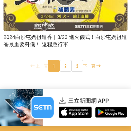
2024白沙屯媽祖進香｜3/23 進火儀式！白沙屯媽祖進
香最重要科儀！ 返程急行軍
1
2
3
上一頁
下一頁