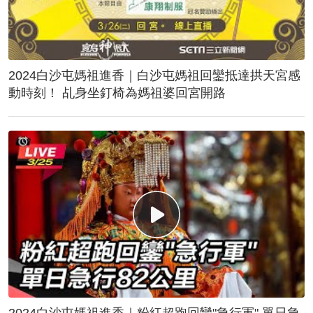
2024白沙屯媽祖進香｜白沙屯媽祖回鑾抵達拱天宮感
動時刻！ 乩身坐釘椅為媽祖婆回宮開路
2024白沙屯媽祖進香｜粉紅超跑回鑾"急行軍" 單日急