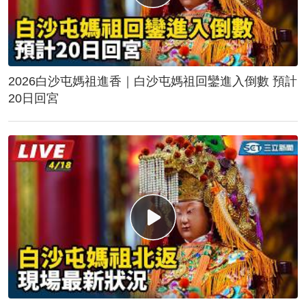
2026白沙屯媽祖進香｜白沙屯媽祖回鑾進入倒數 預計
20日回宮