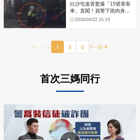
白沙屯進香驚爆「15號香客
車」直闖！員警下跪肉身擋
車：讓行人先過
2026/04/22 15:19
1
2
3
上一頁
下一頁
首次三媽同行