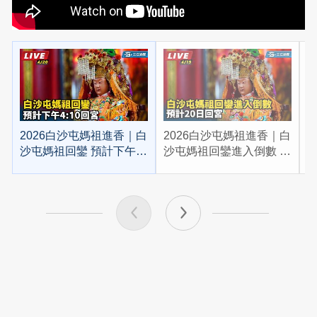
2026白沙屯媽祖進香｜白
2026白沙屯媽祖進香｜白
2
沙屯媽祖回鑾 預計下午
沙屯媽祖回鑾進入倒數 預
4:10回宮
計20日回宮