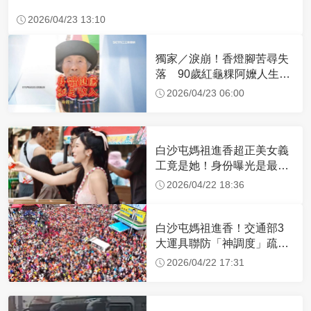
2026/04/23 13:10
獨家／淚崩！香燈腳苦尋失
落 90歲紅龜粿阿嬤人生謝
幕
2026/04/23 06:00
白沙屯媽祖進香超正美女義
工竟是她！身份曝光是最美
禮生 一輩子不結婚
2026/04/22 18:36
白沙屯媽祖進香！交通部3
大運具聯防「神調度」疏運
32.1萬創新高
2026/04/22 17:31