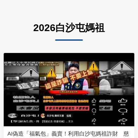
2026白沙屯媽祖
AI偽造「福氣包」義賣！利用白沙屯媽祖詐財 慈