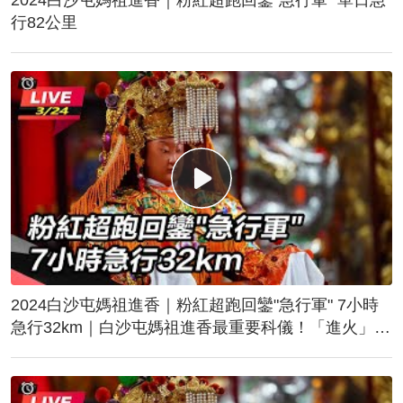
行82公里
2024白沙屯媽祖進香｜粉紅超跑回鑾"急行軍" 7小時
急行32km｜白沙屯媽祖進香最重要科儀！「進火」儀
式後起駕回鑾