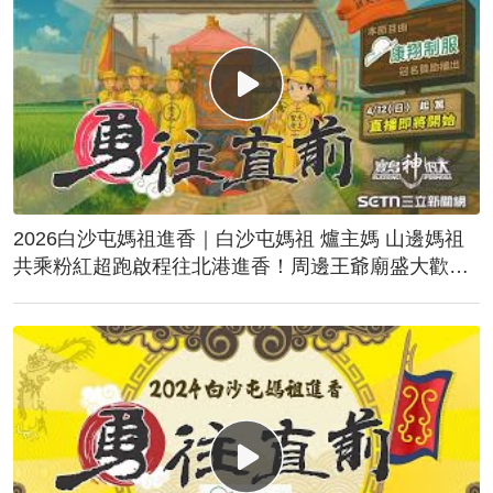
2026白沙屯媽祖進香｜白沙屯媽祖 爐主媽 山邊媽祖
共乘粉紅超跑啟程往北港進香！周邊王爺廟盛大歡
送！