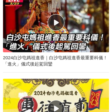
2024白沙屯媽祖進香｜白沙屯媽祖進香最重要科儀！
「進火」儀式後起駕回鑾