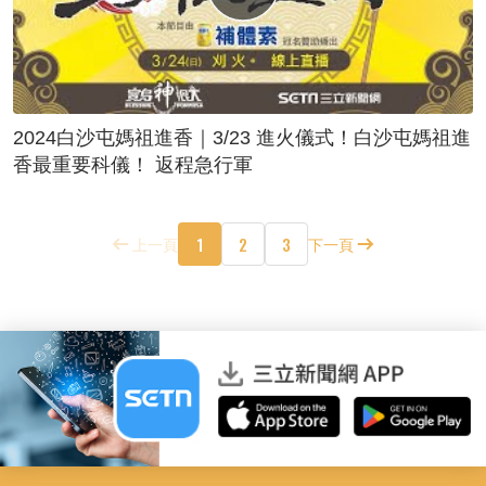
2024白沙屯媽祖進香｜3/23 進火儀式！白沙屯媽祖進
香最重要科儀！ 返程急行軍
1
2
3
上一頁
下一頁