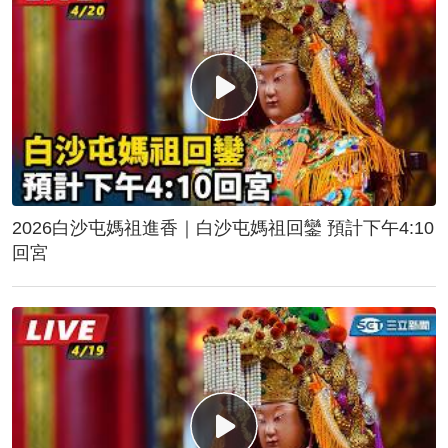
2026白沙屯媽祖進香｜白沙屯媽祖回鑾 預計下午4:10
回宮