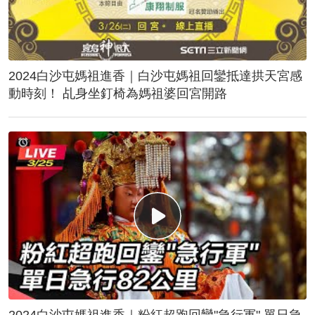
2024白沙屯媽祖進香｜白沙屯媽祖回鑾抵達拱天宮感
動時刻！ 乩身坐釘椅為媽祖婆回宮開路
2024白沙屯媽祖進香｜粉紅超跑回鑾"急行軍" 單日急