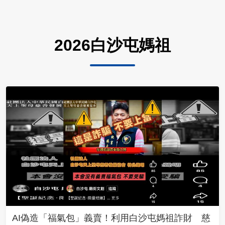
2026白沙屯媽祖
AI偽造「福氣包」義賣！利用白沙屯媽祖詐財 慈