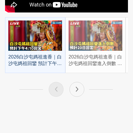
2026白沙屯媽祖進香｜白
2026白沙屯媽祖進香｜白
2
沙屯媽祖回鑾 預計下午
沙屯媽祖回鑾進入倒數 預
4:10回宮
計20日回宮