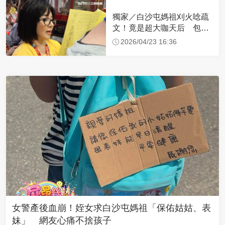
獨家／白沙屯媽祖刈火唸疏
文！竟是超大咖天后 包尿
布忍尿5小時不喊累
2026/04/23 16:36
女警產後血崩！姪女求白沙屯媽祖「保佑姑姑、表
妹」 網友心痛不捨孩子