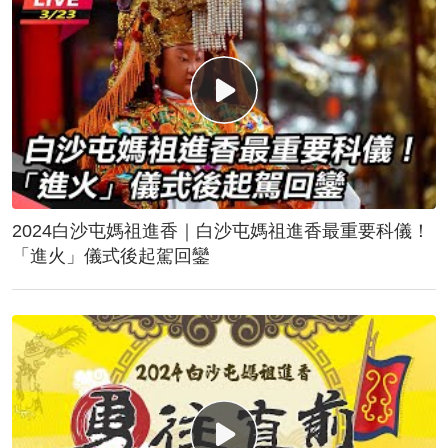
2024白沙屯媽祖進香｜白沙屯媽祖進香最重要科儀！
「進火」儀式後起駕回鑾