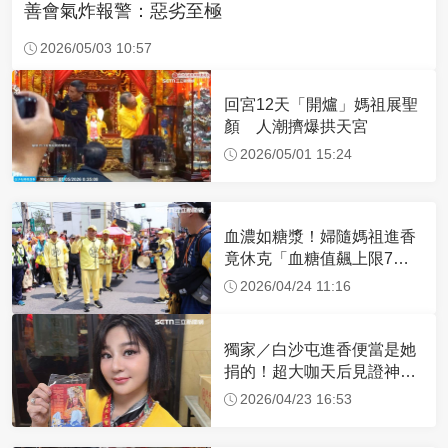
善會氣炸報警：惡劣至極
2026/05/03 10:57
回宮12天「開爐」媽祖展聖
顏 人潮擠爆拱天宮
2026/05/01 15:24
血濃如糖漿！婦隨媽祖進香
竟休克「血糖值飆上限7
倍」 醫曝原因
2026/04/24 11:16
獨家／白沙屯進香便當是她
捐的！超大咖天后見證神
蹟 一靠近媽祖就爆哭
2026/04/23 16:53