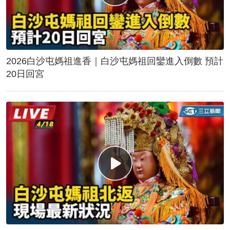
2026白沙屯媽祖進香｜白沙屯媽祖回鑾進入倒數 預計
20日回宮