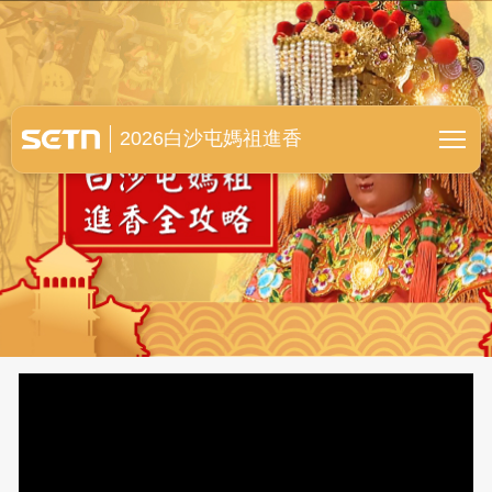
白沙屯媽祖進香全紀錄
2026白沙屯媽祖進香