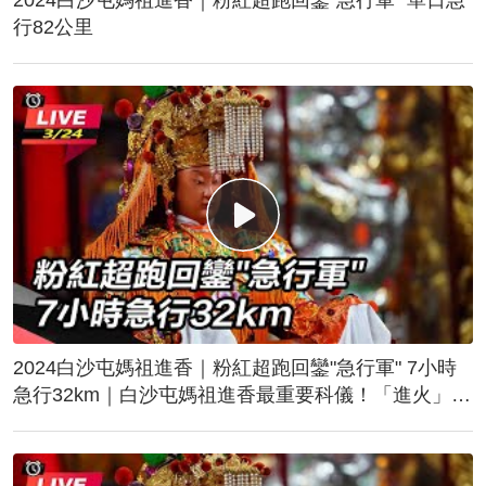
行82公里
2024白沙屯媽祖進香｜粉紅超跑回鑾"急行軍" 7小時
急行32km｜白沙屯媽祖進香最重要科儀！「進火」儀
式後起駕回鑾