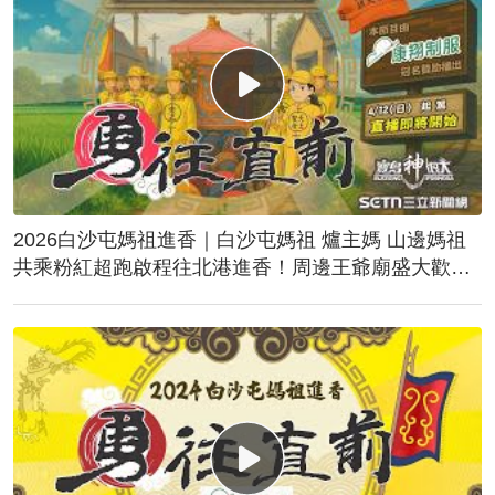
2026白沙屯媽祖進香｜白沙屯媽祖 爐主媽 山邊媽祖
共乘粉紅超跑啟程往北港進香！周邊王爺廟盛大歡
送！