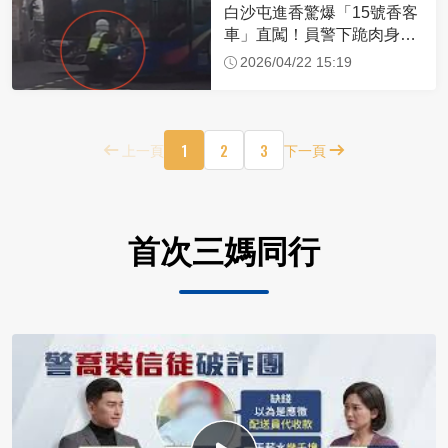
白沙屯進香驚爆「15號香客
車」直闖！員警下跪肉身擋
車：讓行人先過
2026/04/22 15:19
1
2
3
上一頁
下一頁
首次三媽同行