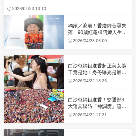
2026/04/23 13:10
獨家／淚崩！香燈腳苦尋失
落 90歲紅龜粿阿嬤人生謝
幕
2026/04/23 06:00
白沙屯媽祖進香超正美女義
工竟是她！身份曝光是最美
禮生 一輩子不結婚
2026/04/22 18:36
白沙屯媽祖進香！交通部3
大運具聯防「神調度」疏運
32.1萬創新高
2026/04/22 17:31