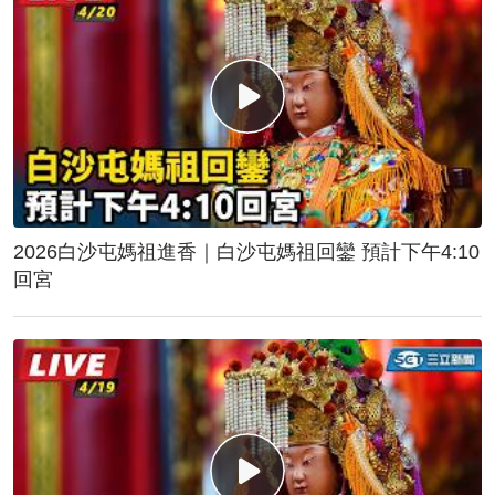
2026白沙屯媽祖進香｜白沙屯媽祖回鑾 預計下午4:10
回宮