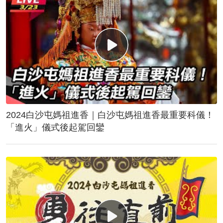
2024白沙屯媽祖進香｜白沙屯媽祖進香最重要科儀！
「進火」儀式後起駕回鑾