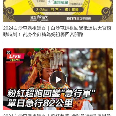
2024白沙屯媽祖進香｜白沙屯媽祖回鑾抵達拱天宮感
動時刻！ 乩身坐釘椅為媽祖婆回宮開路
2024白沙屯媽祖進香｜粉紅超跑回鑾"急行軍" 單日急