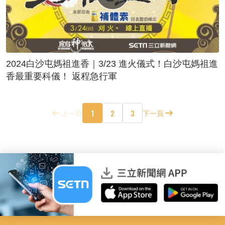
2024白沙屯媽祖進香｜3/23 進火儀式！白沙屯媽祖進
香最重要科儀！ 返程急行軍
1
2
3
上一頁
下一頁