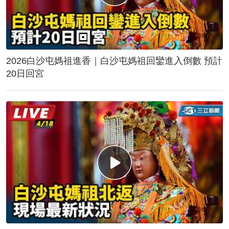
2026白沙屯媽祖進香｜白沙屯媽祖回鑾進入倒數 預計
20日回宮