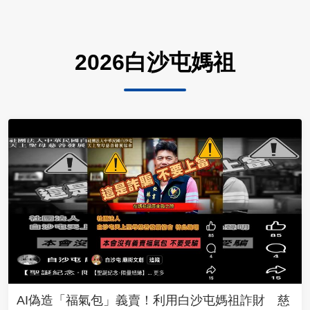
2026白沙屯媽祖
AI偽造「福氣包」義賣！利用白沙屯媽祖詐財 慈