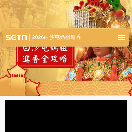
白沙屯媽祖進香全紀錄
2026白沙屯媽祖進香