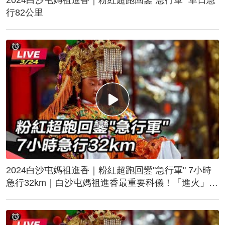
行82公里
2024白沙屯媽祖進香｜粉紅超跑回鑾"急行軍" 7小時
急行32km｜白沙屯媽祖進香最重要科儀！「進火」儀
式後起駕回鑾