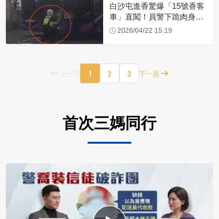
白沙屯進香驚爆「15號香客
車」直闖！員警下跪肉身擋
車：讓行人先過
2026/04/22 15:19
1
2
3
上一頁
下一頁
首次三媽同行