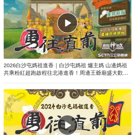
2026白沙屯媽祖進香｜白沙屯媽祖 爐主媽 山邊媽祖
共乘粉紅超跑啟程往北港進香！周邊王爺廟盛大歡
送！