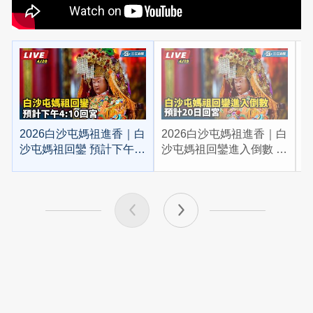
2026白沙屯媽祖進香｜白
2026白沙屯媽祖進香｜白
2
沙屯媽祖回鑾 預計下午
沙屯媽祖回鑾進入倒數 預
4:10回宮
計20日回宮