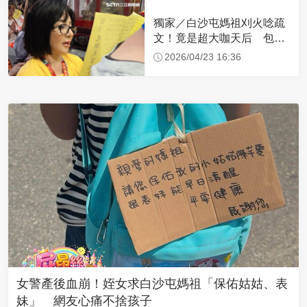
獨家／白沙屯媽祖刈火唸疏
文！竟是超大咖天后 包尿
布忍尿5小時不喊累
2026/04/23 16:36
女警產後血崩！姪女求白沙屯媽祖「保佑姑姑、表
妹」 網友心痛不捨孩子