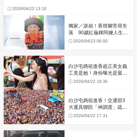
2026/04/23 13:10
獨家／淚崩！香燈腳苦尋失
落 90歲紅龜粿阿嬤人生謝
幕
2026/04/23 06:00
白沙屯媽祖進香超正美女義
工竟是她！身份曝光是最美
禮生 一輩子不結婚
2026/04/22 18:36
白沙屯媽祖進香！交通部3
大運具聯防「神調度」疏運
32.1萬創新高
2026/04/22 17:31