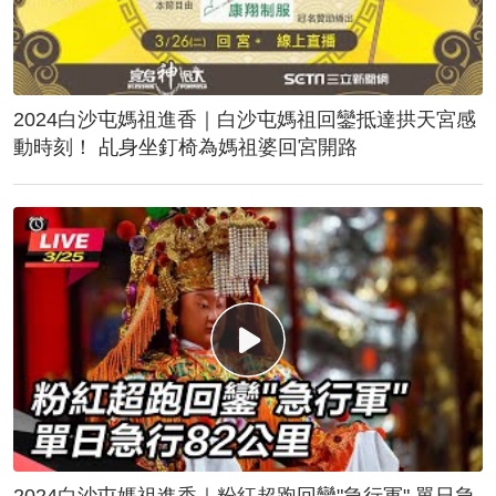
2024白沙屯媽祖進香｜白沙屯媽祖回鑾抵達拱天宮感
動時刻！ 乩身坐釘椅為媽祖婆回宮開路
2024白沙屯媽祖進香｜粉紅超跑回鑾"急行軍" 單日急