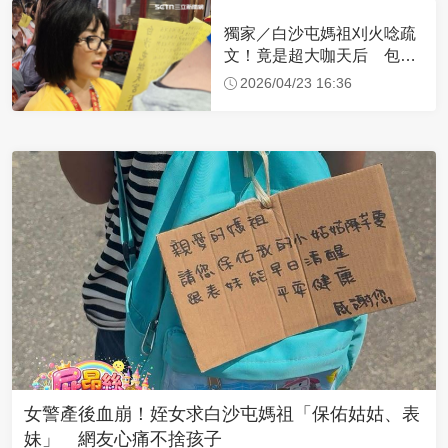
獨家／白沙屯媽祖刈火唸疏
文！竟是超大咖天后 包尿
布忍尿5小時不喊累
2026/04/23 16:36
女警產後血崩！姪女求白沙屯媽祖「保佑姑姑、表
妹」 網友心痛不捨孩子