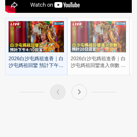
2026白沙屯媽祖進香｜白
2026白沙屯媽祖進香｜白
2
沙屯媽祖回鑾 預計下午
沙屯媽祖回鑾進入倒數 預
4:10回宮
計20日回宮