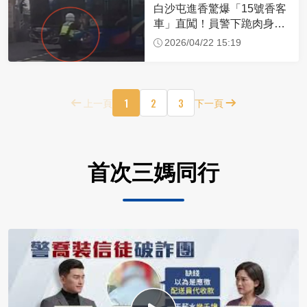
白沙屯進香驚爆「15號香客
車」直闖！員警下跪肉身擋
車：讓行人先過
2026/04/22 15:19
1
2
3
上一頁
下一頁
首次三媽同行