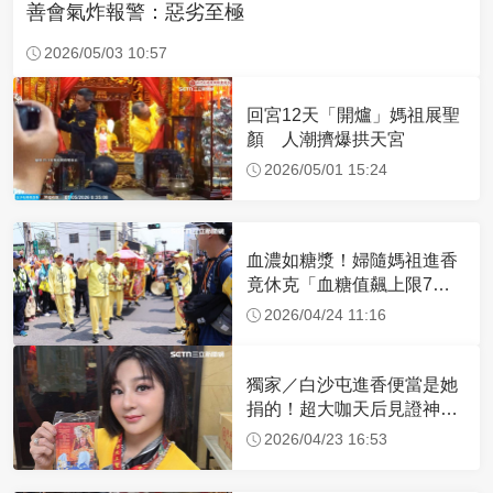
善會氣炸報警：惡劣至極
2026/05/03 10:57
回宮12天「開爐」媽祖展聖
顏 人潮擠爆拱天宮
2026/05/01 15:24
血濃如糖漿！婦隨媽祖進香
竟休克「血糖值飆上限7
倍」 醫曝原因
2026/04/24 11:16
獨家／白沙屯進香便當是她
捐的！超大咖天后見證神
蹟 一靠近媽祖就爆哭
2026/04/23 16:53