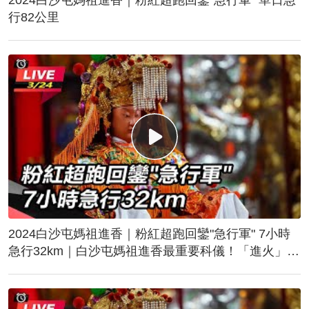
行82公里
2024白沙屯媽祖進香｜粉紅超跑回鑾"急行軍" 7小時
急行32km｜白沙屯媽祖進香最重要科儀！「進火」儀
式後起駕回鑾