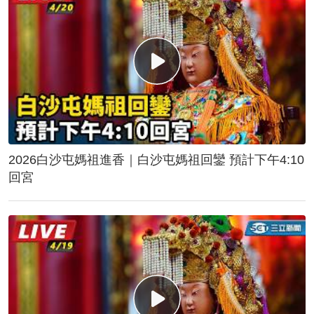
2026白沙屯媽祖進香｜白沙屯媽祖回鑾 預計下午4:10
回宮