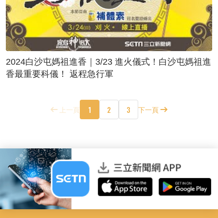
2024白沙屯媽祖進香｜3/23 進火儀式！白沙屯媽祖進
香最重要科儀！ 返程急行軍
1
2
3
上一頁
下一頁