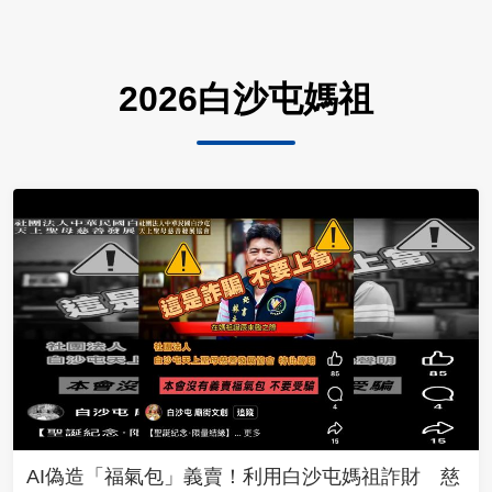
2026白沙屯媽祖
AI偽造「福氣包」義賣！利用白沙屯媽祖詐財 慈