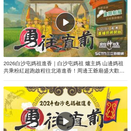
2026白沙屯媽祖進香｜白沙屯媽祖 爐主媽 山邊媽祖
共乘粉紅超跑啟程往北港進香！周邊王爺廟盛大歡
送！