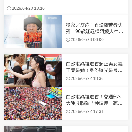
2026/04/23 13:10
獨家／淚崩！香燈腳苦尋失
落 90歲紅龜粿阿嬤人生謝
幕
2026/04/23 06:00
白沙屯媽祖進香超正美女義
工竟是她！身份曝光是最美
禮生 一輩子不結婚
2026/04/22 18:36
白沙屯媽祖進香！交通部3
大運具聯防「神調度」疏運
32.1萬創新高
2026/04/22 17:31