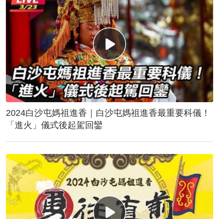
2024白沙屯媽祖進香｜白沙屯媽祖進香最重要科儀！
「進火」儀式後起駕回鑾