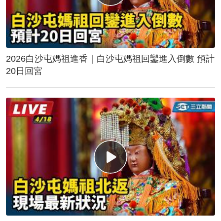
2026白沙屯媽祖進香｜白沙屯媽祖回鑾進入倒數 預計
20日回宮