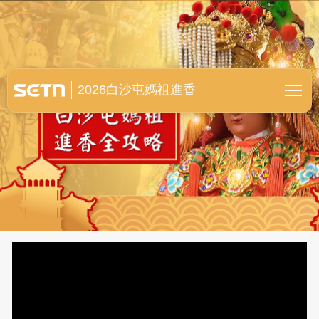
白沙屯媽祖進香全紀錄
2026白沙屯媽祖進香