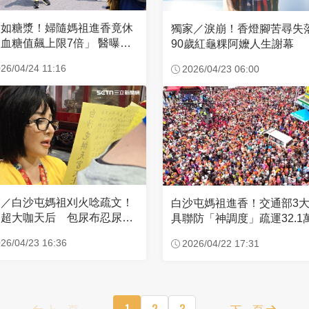
濃如糖漿！婦隨媽祖進香竟休
獨家／淚崩！香燈腳苦尋
血糖值飆上限7倍」 醫曝原
90歲紅龜粿阿嬤人生謝幕
26/04/24 11:16
2026/04/23 06:00
家／白沙屯媽祖刈火唸疏文！
白沙屯媽祖進香！交通部3
超大咖天后 包尿布忍尿5
具聯防「神調度」疏運32.1
時不喊累
新高
26/04/23 16:36
2026/04/22 17:31
上一頁
1
2
3
下一頁