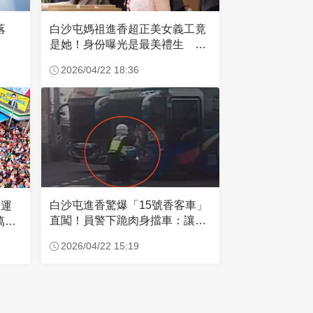
失落
白沙屯媽祖進香超正美女義工竟
是她！身份曝光是最美禮生 一
輩子不結婚
2026/04/22 18:36
白沙屯進香驚爆「15號香客車」
大運
直闖！員警下跪肉身擋車：讓行
萬創
人先過
2026/04/22 15:19