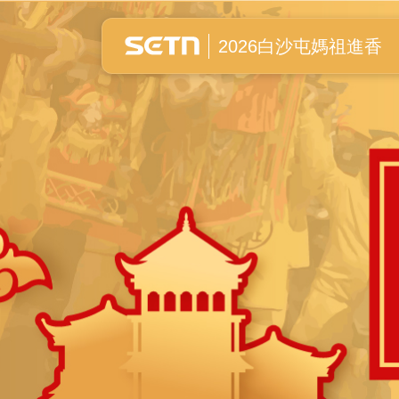
白沙屯媽祖進香全紀錄
2026白沙屯媽祖進香