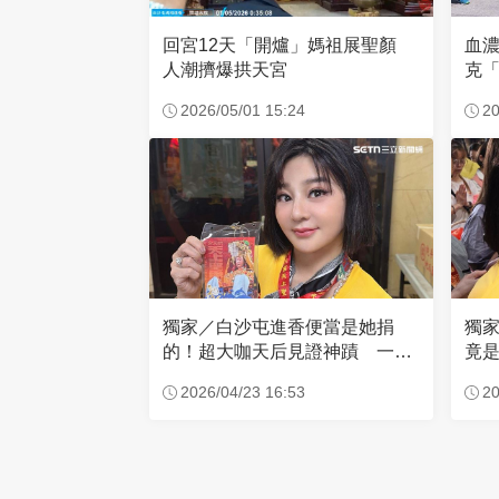
回宮12天「開爐」媽祖展聖顏
血
人潮擠爆拱天宮
克「
因
2026/05/01 15:24
20
獨家／白沙屯進香便當是她捐
獨
的！超大咖天后見證神蹟 一靠
竟是
近媽祖就爆哭
小
2026/04/23 16:53
20