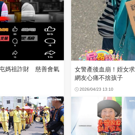
沙屯媽祖詐財 慈善會氣
女警產後血崩！姪女
網友心痛不捨孩子
2026/04/23 13:10