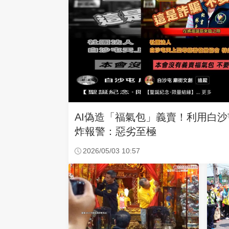
AI偽造「福氣包」義賣！利用白
炸報警：惡劣至極
2026/05/03 10:57