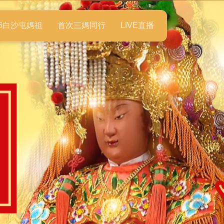
26白沙屯媽祖
首次三媽同行
LIVE直播