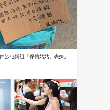
求白沙屯媽祖「保佑姑姑、表妹」