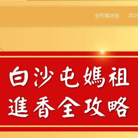
全民瘋媽祖
20