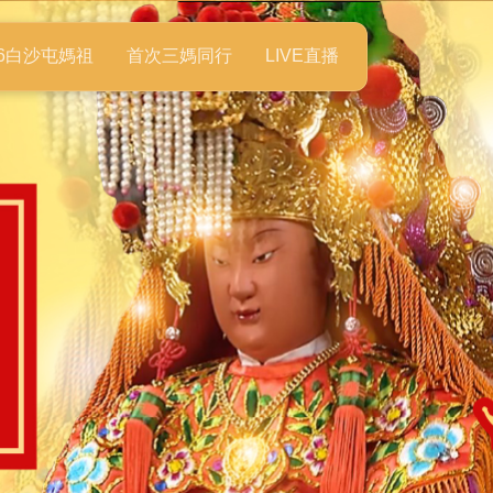
26白沙屯媽祖
首次三媽同行
LIVE直播