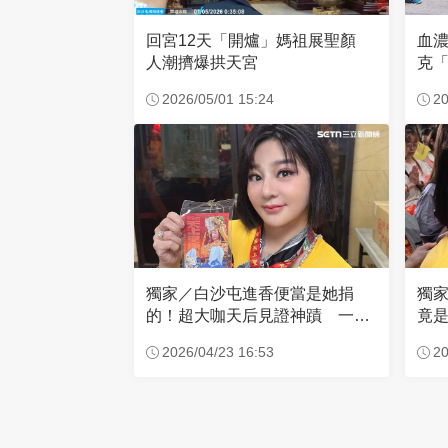
回宮12天「開爐」媽祖展聖顏
血
人潮擠爆拱天宮
克「
因
2026/05/01 15:24
20
獨家／白沙屯進香便當是她捐
獨
的！超大咖天后見證神蹟 一靠
竟是
近媽祖就爆哭
小
2026/04/23 16:53
20