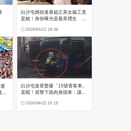
失落
白沙屯媽祖進香超正美女義工竟
是她！身份曝光是最美禮生 一
輩子不結婚
2026/04/22 18:36
白沙屯進香驚爆「15號香客車」
大運
直闖！員警下跪肉身擋車：讓行
萬創
人先過
2026/04/22 15:19