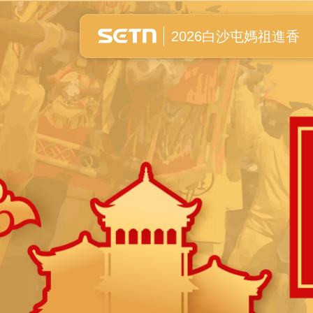
白沙屯媽祖進香全紀錄
2026白沙屯媽祖進香