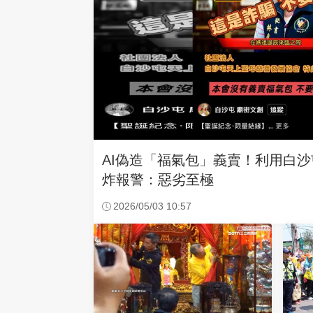
AI偽造「福氣包」義賣！利用白
炸報警：惡劣至極
2026/05/03 10:57