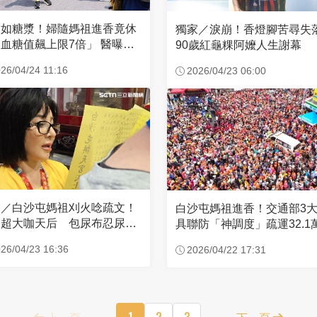
濃如糖漿！婦隨媽祖進香竟休
獨家／淚崩！香燈腳苦尋
血糖值飆上限7倍」 醫曝原
90歲紅龜粿阿嬤人生謝幕
26/04/24 11:16
2026/04/23 06:00
家／白沙屯媽祖刈火唸疏文！
白沙屯媽祖進香！交通部3
超大咖天后 包尿布忍尿5
具聯防「神調度」疏運32.1
時不喊累
新高
26/04/23 16:36
2026/04/22 17:31
上一頁
1
2
3
下一頁