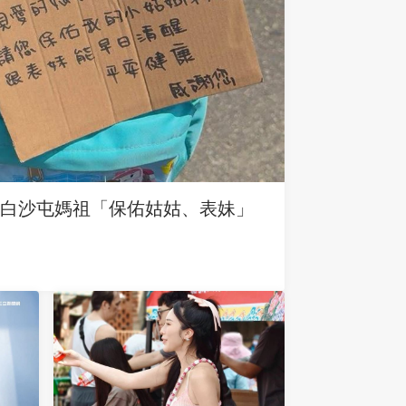
求白沙屯媽祖「保佑姑姑、表妹」