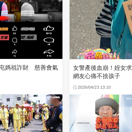
沙屯媽祖詐財 慈善會氣
女警產後血崩！姪女
網友心痛不捨孩子
2026/04/23 13:10