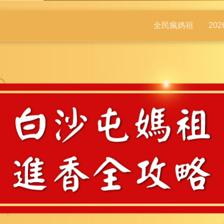
全民瘋媽祖
20