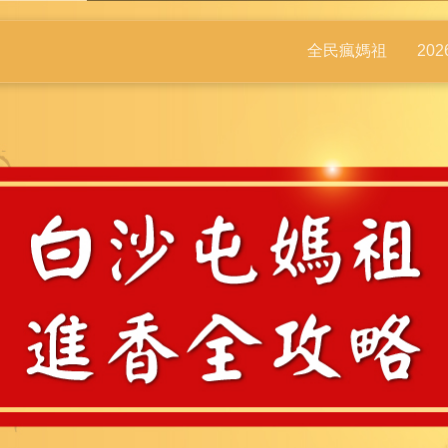
全民瘋媽祖
20