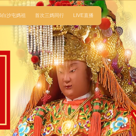
26白沙屯媽祖
首次三媽同行
LIVE直播