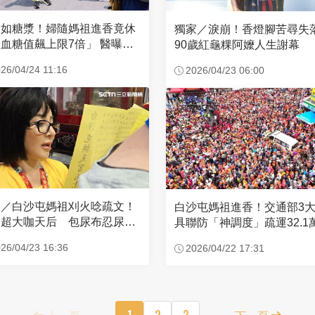
濃如糖漿！婦隨媽祖進香竟休
獨家／淚崩！香燈腳苦尋
血糖值飆上限7倍」 醫曝原
90歲紅龜粿阿嬤人生謝幕
26/04/24 11:16
2026/04/23 06:00
家／白沙屯媽祖刈火唸疏文！
白沙屯媽祖進香！交通部3
超大咖天后 包尿布忍尿5
具聯防「神調度」疏運32.1
時不喊累
新高
26/04/23 16:36
2026/04/22 17:31
上一頁
1
2
3
下一頁