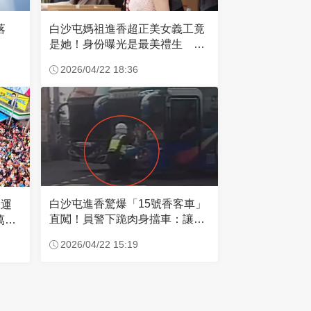
失落
白沙屯媽祖進香超正美女義工竟
是她！身份曝光是最美禮生 一
輩子不結婚
2026/04/22 18:36
白沙屯進香驚爆「15號香客車」
大運
直闖！員警下跪肉身擋車：讓行
萬創
人先過
2026/04/22 15:19