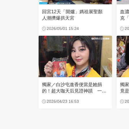
回宮12天「開爐」媽祖展聖顏
血
人潮擠爆拱天宮
克「
因
2026/05/01 15:24
20
獨家／白沙屯進香便當是她捐
獨
的！超大咖天后見證神蹟 一靠
竟是
近媽祖就爆哭
小
2026/04/23 16:53
20