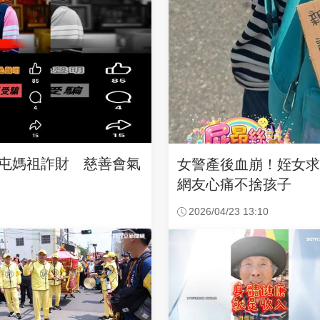
沙屯媽祖詐財 慈善會氣
女警產後血崩！姪女
網友心痛不捨孩子
2026/04/23 13:10