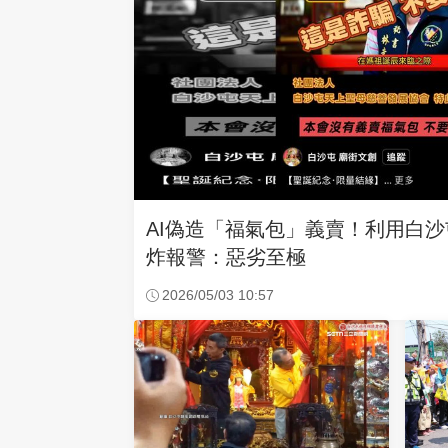
AI偽造「福氣包」義賣！利用白
炸報警：惡劣至極
2026/05/03 10:57