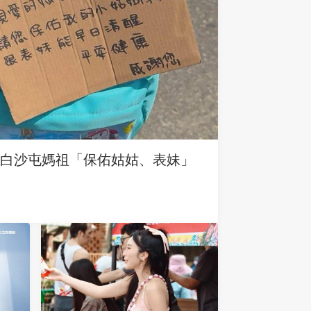
求白沙屯媽祖「保佑姑姑、表妹」