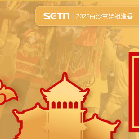
白沙屯媽祖進香全紀錄
2026白沙屯媽祖進香