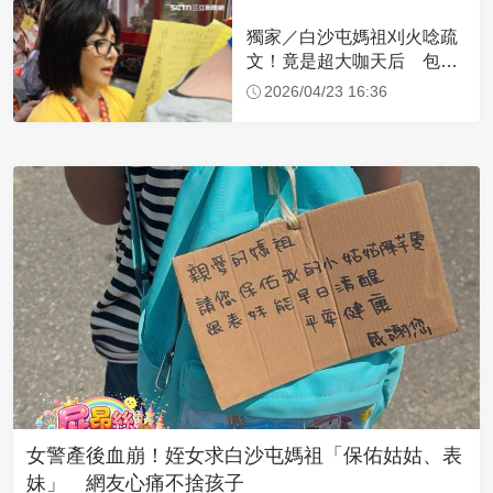
獨家／白沙屯媽祖刈火唸疏
文！竟是超大咖天后 包尿
布忍尿5小時不喊累
2026/04/23 16:36
女警產後血崩！姪女求白沙屯媽祖「保佑姑姑、表
妹」 網友心痛不捨孩子