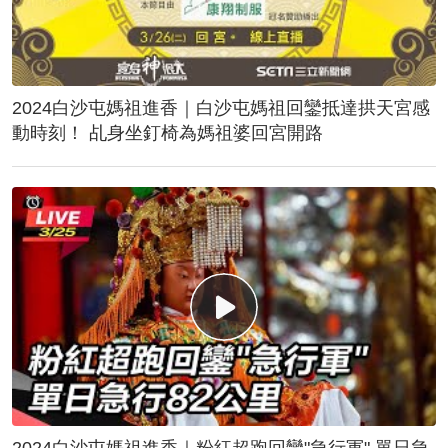
2024白沙屯媽祖進香｜白沙屯媽祖回鑾抵達拱天宮感
動時刻！ 乩身坐釘椅為媽祖婆回宮開路
2024白沙屯媽祖進香｜粉紅超跑回鑾"急行軍" 單日急