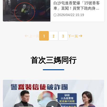
白沙屯進香驚爆「15號香客
車」直闖！員警下跪肉身擋
車：讓行人先過
2026/04/22 15:19
1
2
3
上一頁
下一頁
首次三媽同行