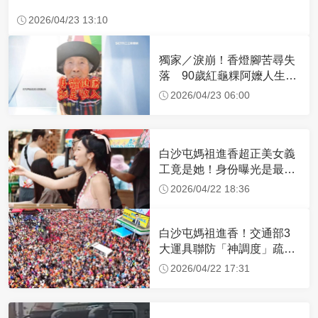
2026/04/23 13:10
獨家／淚崩！香燈腳苦尋失
落 90歲紅龜粿阿嬤人生謝
幕
2026/04/23 06:00
白沙屯媽祖進香超正美女義
工竟是她！身份曝光是最美
禮生 一輩子不結婚
2026/04/22 18:36
白沙屯媽祖進香！交通部3
大運具聯防「神調度」疏運
32.1萬創新高
2026/04/22 17:31