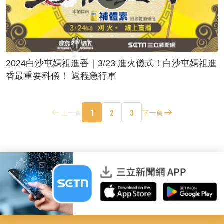
2024白沙屯媽祖進香｜3/23 進火儀式！白沙屯媽祖進
香最重要科儀！ 返程急行軍
1
2
3
上一頁
下一頁