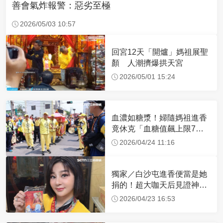
善會氣炸報警：惡劣至極
2026/05/03 10:57
回宮12天「開爐」媽祖展聖
顏 人潮擠爆拱天宮
2026/05/01 15:24
血濃如糖漿！婦隨媽祖進香
竟休克「血糖值飆上限7
倍」 醫曝原因
2026/04/24 11:16
獨家／白沙屯進香便當是她
捐的！超大咖天后見證神
蹟 一靠近媽祖就爆哭
2026/04/23 16:53