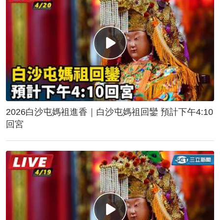
2026白沙屯媽祖進香｜白沙屯媽祖回鑾 預計下午4:10
回宮