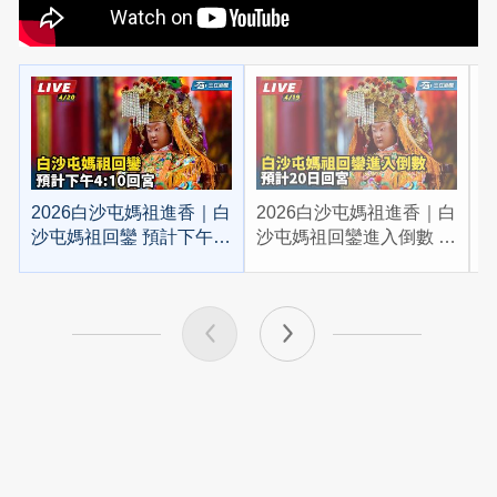
2026白沙屯媽祖進香｜白
2026白沙屯媽祖進香｜白
2
沙屯媽祖回鑾 預計下午
沙屯媽祖回鑾進入倒數 預
4:10回宮
計20日回宮