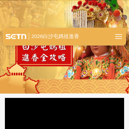
白沙屯媽祖進香全紀錄
2026白沙屯媽祖進香