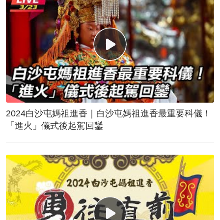
2024白沙屯媽祖進香｜白沙屯媽祖進香最重要科儀！
「進火」儀式後起駕回鑾