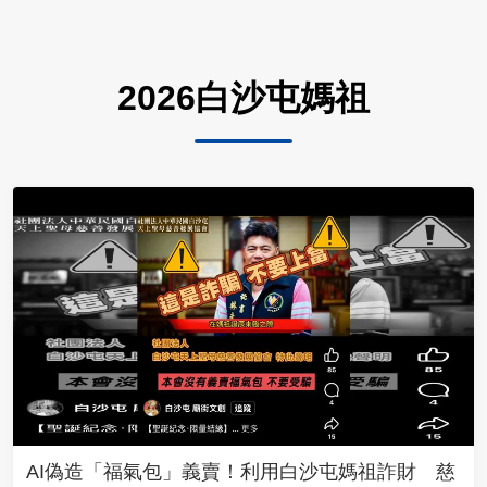
2026白沙屯媽祖
AI偽造「福氣包」義賣！利用白沙屯媽祖詐財 慈