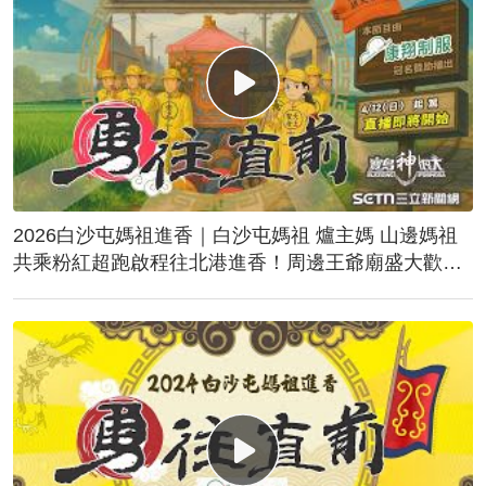
2026白沙屯媽祖進香｜白沙屯媽祖 爐主媽 山邊媽祖
共乘粉紅超跑啟程往北港進香！周邊王爺廟盛大歡
送！