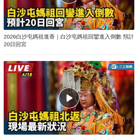
2026白沙屯媽祖進香｜白沙屯媽祖回鑾進入倒數 預計
20日回宮