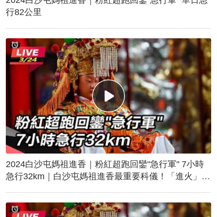
行82公里
2024白沙屯媽祖進香｜粉紅超跑回鑾"急行軍" 7小時
急行32km｜白沙屯媽祖進香最重要科儀！「進火」儀
式後起駕回鑾